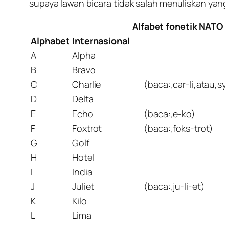
supaya lawan bicara tidak salah menuliskan yan
Alfabet fonetik NATO
Alphabet
Internasional
A
Alpha
B
Bravo
C
Charlie
(baca:,car-li,atau,sy
D
Delta
E
Echo
(baca:,e-ko)
F
Foxtrot
(baca:,foks-trot)
G
Golf
H
Hotel
I
India
J
Juliet
(baca:,ju-li-et)
K
Kilo
L
Lima