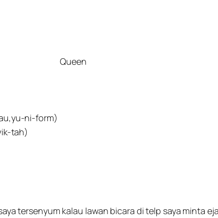
Queen
au,yu-ni-form)
vik-tah)
li saya tersenyum kalau lawan bicara di telp saya minta 