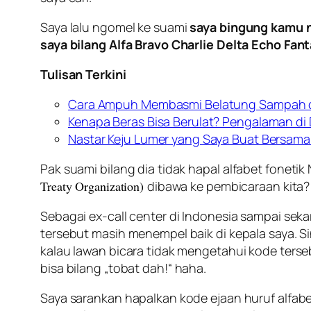
Saya lalu ngomel ke suami
saya bingung kamu n
saya bilang Alfa Bravo Charlie Delta Echo Fant
Tulisan Terkini
Cara Ampuh Membasmi Belatung Sampah d
Kenapa Beras Bisa Berulat? Pengalaman di
Nastar Keju Lumer yang Saya Buat Bersama
Pak suami bilang dia tidak hapal
alfabet fonetik
Treaty Organization)
dibawa ke pembicaraan kita? 
Sebagai ex-call center di Indonesia sampai seka
tersebut masih menempel baik di kepala saya. 
kalau lawan bicara tidak mengetahui kode terse
bisa bilang „
tobat dah
!“ haha.
Saya sarankan hapalkan kode ejaan huruf alfabe