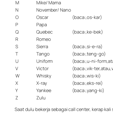
M
Mike/ Mama
N
November/ Nano
O
Oscar
(baca:,os-kar)
P
Papa
Q
Quebec
(baca:,ke-bek)
R
Romeo
S
Sierra
(baca:,si-e-ra)
T
Tango
(baca:,teng-go)
U
Uniform
(baca:,u-ni-form,at
V
Victor
(baca:,vik-ter,atau,
W
Whisky
(baca:,wis-ki)
X
X-ray
(baca:,eks-rei)
Y
Yankee
(baca:,yang-ki)
Z
Zulu
Saat dulu bekerja sebagai call center, kerap ka