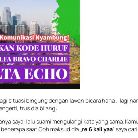
gi situasi bingung dengan lawan bicara haha .. lagi n
ngerti, trus dia bilang:
Tanya saya, lalu suami mengulangi kata yang sama. Ka
m beberapa saat Ooh maksud dia „
re 6 kali yaa
“ saya car