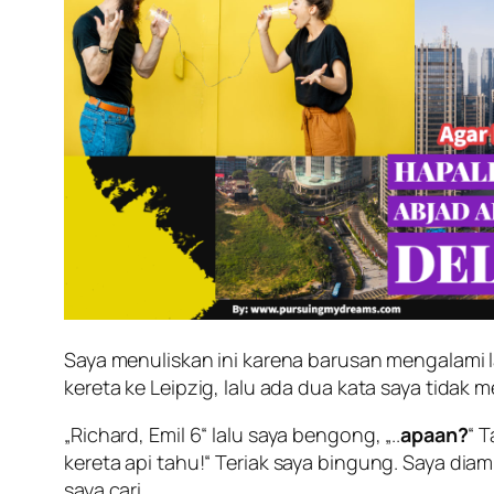
Saya menuliskan ini karena barusan mengalami la
kereta ke Leipzig, lalu ada dua kata saya tidak me
„
Richard, Emil 6
“ lalu saya bengong, „..
apaan?
“ 
kereta api tahu
!“ Teriak saya bingung. Saya dia
saya cari.