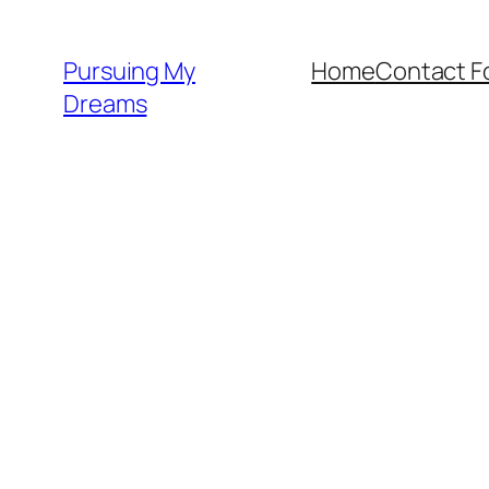
Skip
to
Pursuing My
Home
Contact F
content
Dreams