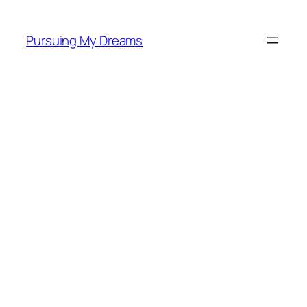
Skip
to
Pursuing My Dreams
content