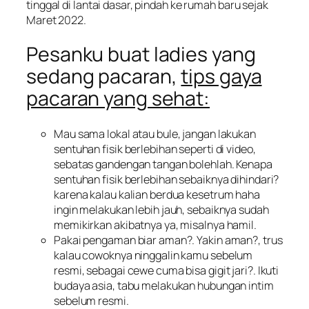
tinggal di lantai dasar, pindah ke rumah baru sejak
Maret 2022.
Pesanku buat ladies yang
sedang pacaran,
tips gaya
pacaran yang sehat:
Mau sama lokal atau bule, jangan lakukan
sentuhan fisik berlebihan seperti di video,
sebatas gandengan tangan bolehlah. Kenapa
sentuhan fisik berlebihan sebaiknya dihindari?
karena kalau kalian berdua kesetrum haha
ingin melakukan lebih jauh, sebaiknya sudah
memikirkan akibatnya ya, misalnya hamil.
Pakai pengaman biar aman?. Yakin aman?, trus
kalau cowoknya ninggalin kamu sebelum
resmi, sebagai cewe cuma bisa gigit jari?. Ikuti
budaya asia, tabu melakukan hubungan intim
sebelum resmi.