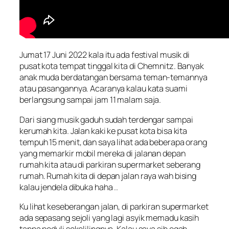
Jumat 17 Juni 2022 kala itu ada festival musik di
pusat kota tempat tinggal kita di Chemnitz. Banyak
anak muda berdatangan bersama teman-temannya
atau pasangannya. Acaranya kalau kata suami
berlangsung sampai jam 11 malam saja.
Dari siang musik gaduh sudah terdengar sampai
kerumah kita. Jalan kaki ke pusat kota bisa kita
tempuh 15 menit, dan saya lihat ada beberapa orang
yang memarkir mobil mereka di jalanan depan
rumah kita atau di parkiran supermarket seberang
rumah. Rumah kita di depan jalan raya wah bising
kalau jendela dibuka haha ..
Ku lihat keseberangan jalan, di parkiran supermarket
ada sepasang sejoli yang lagi asyik memadu kasih
tanpa peduli sekelilingnya. Kalau saya sih
ogah