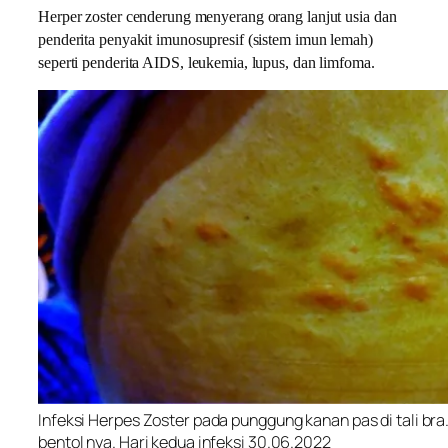
Herper zoster cenderung menyerang orang lanjut usia dan
penderita penyakit imunosupresif (sistem imun lemah)
seperti penderita AIDS, leukemia, lupus, dan limfoma.
Infeksi Herpes Zoster pada punggung kanan pas di tali bra. P
bentol nya. Hari kedua infeksi 30.06.2022