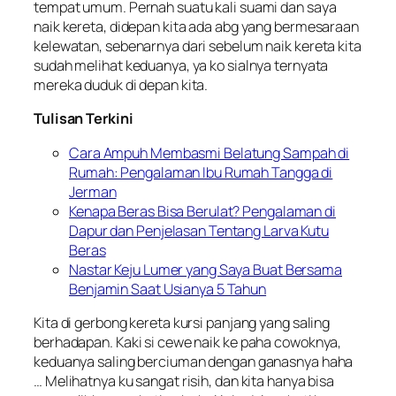
tempat umum. Pernah suatu kali suami dan saya
naik kereta, didepan kita ada abg yang bermesaraan
kelewatan, sebenarnya dari sebelum naik kereta kita
sudah melihat keduanya, ya ko sialnya ternyata
mereka duduk di depan kita.
Tulisan Terkini
Cara Ampuh Membasmi Belatung Sampah di
Rumah: Pengalaman Ibu Rumah Tangga di
Jerman
Kenapa Beras Bisa Berulat? Pengalaman di
Dapur dan Penjelasan Tentang Larva Kutu
Beras
Nastar Keju Lumer yang Saya Buat Bersama
Benjamin Saat Usianya 5 Tahun
Kita di gerbong kereta kursi panjang yang saling
berhadapan. Kaki si cewe naik ke paha cowoknya,
keduanya saling berciuman dengan ganasnya haha
… Melihatnya ku sangat risih, dan kita hanya bisa