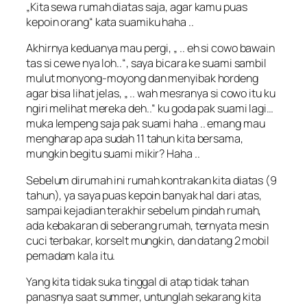
„
Kita sewa rumah diatas saja, agar kamu puas
kepoin orang
“ kata suamiku haha ..
Akhirnya keduanya mau pergi, „ ..
eh si cowo bawain
tas si cewe nya loh
..“, saya bicara ke suami sambil
mulut monyong-moyong dan menyibak hordeng
agar bisa lihat jelas, „ ..
wah mesranya si cowo itu ku
ngiri melihat mereka deh
..“ ku goda pak suami lagi…
muka lempeng saja pak suami haha .. emang mau
mengharap apa sudah 11 tahun kita bersama,
mungkin begitu suami mikir? Haha ..
Sebelum dirumah ini rumah kontrakan kita diatas (9
tahun), ya saya puas kepoin banyak hal dari atas,
sampai kejadian terakhir sebelum pindah rumah,
ada kebakaran di seberang rumah, ternyata mesin
cuci terbakar, korselt mungkin, dan datang 2 mobil
pemadam kala itu.
Yang kita tidak suka tinggal di atap tidak tahan
panasnya saat summer, untunglah sekarang kita