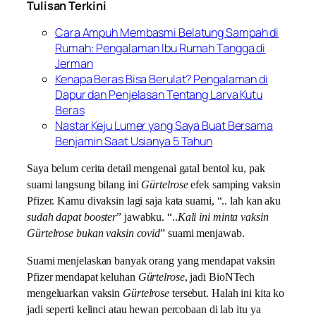
Tulisan Terkini
Cara Ampuh Membasmi Belatung Sampah di
Rumah: Pengalaman Ibu Rumah Tangga di
Jerman
Kenapa Beras Bisa Berulat? Pengalaman di
Dapur dan Penjelasan Tentang Larva Kutu
Beras
Nastar Keju Lumer yang Saya Buat Bersama
Benjamin Saat Usianya 5 Tahun
Saya belum cerita detail mengenai gatal bentol ku, pak
suami langsung bilang ini
Gürtelrose
efek samping vaksin
Pfizer. Kamu divaksin lagi saja kata suami, “.. lah kan aku
sudah dapat booster
” jawabku. “..
Kali ini minta vaksin
Gürtelrose bukan vaksin covid
” suami menjawab.
Suami menjelaskan banyak orang yang mendapat vaksin
Pfizer mendapat keluhan
Gürtelrose
, jadi BioNTech
mengeluarkan vaksin
Gürtelrose
tersebut. Halah ini kita ko
jadi seperti kelinci atau hewan percobaan di lab itu ya