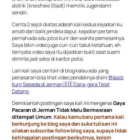
distrik (kreisfreie Stadt) memiliki Jugendamt
sendiri.
Cerita 2 sejoli diatas adalah kali kedua kejadian ku
amati dari balik jendela dapur, kejadian pertama
pernah ada adu jotos kurir dan wanita pemesannya.
Saya bikin video juga curi-curi takut ketahuan, eh
ternyata video saya itu dijadikan bukti saat suami
diminta jadi saksi di kantor polisi.
Lain kali saya ceritain di blog kalau ada yang
penasaran bisa lihat video pendeknya disini
‼️Nasib
Kurir Sepeda di Jerman 🇩🇪 Gara-gara Telat
Datang
.
Demikianlah postingan saya kali ini mengenai
Gaya
Pacaran di Jerman Tidak Malu Bermesraan
ditempat Umum
.
Kalau kamu baru pertama kali
berkunjung ke blog saya dan suka tulisan ini
silakan subscribe follow blog saya, supaya tidak
ketinggalan postingan berikutnya, kolom