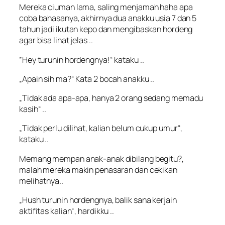
Mereka ciuman lama, saling menjamah haha apa
coba bahasanya, akhirnya dua anakku usia 7 dan 5
tahun jadi ikutan kepo dan mengibaskan hordeng
agar bisa lihat jelas ..
”
Hey turunin hordengnya
!“ kataku ..
„
Apain sih ma
?“ Kata 2 bocah anakku ..
„
Tidak ada apa-apa, hanya 2 orang sedang memadu
kasih
“ ..
„
Tidak perlu dilihat, kalian belum cukup umur
“,
kataku ..
Memang mempan anak-anak dibilang begitu?,
malah mereka makin penasaran dan cekikan
melihatnya..
„
Hush turunin hordengnya, balik sana kerjain
aktifitas kalian
“, hardikku ..