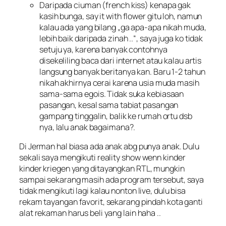
Daripada ciuman (
french kiss
) kenapa gak
kasih bunga,
say it with flower
gitu loh, namun
kalau ada yang bilang „
ga apa-apa nikah muda,
lebih baik daripada zinah ..“
, saya juga ko tidak
setuju ya, karena banyak contohnya
disekeliling baca dari internet atau kalau artis
langsung banyak beritanya kan. Baru 1-2 tahun
nikah akhirnya cerai karena usia muda masih
sama-sama egois. Tidak suka kebiasaan
pasangan, kesal sama tabiat pasangan
gampang tinggalin, balik ke rumah ortu dsb
nya, lalu anak bagaimana?.
Di Jerman hal biasa ada anak abg punya anak. Dulu
sekali saya mengikuti reality show
wenn kinder
kinder kriegen
yang ditayangkan RTL, mungkin
sampai sekarang masih ada program tersebut, saya
tidak mengikuti lagi kalau nonton live, dulu bisa
rekam tayangan favorit, sekarang pindah kota ganti
alat rekaman harus beli yang lain haha ..