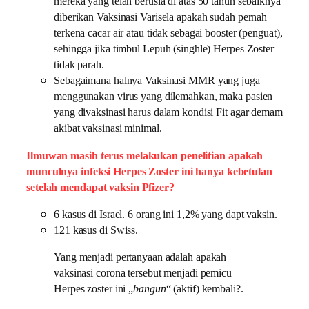
mereka yang telah berusia di atas 50 tahun sebaiknya
diberikan Vaksinasi Varisela apakah sudah pernah
terkena cacar air atau tidak sebagai booster (penguat),
sehingga jika timbul Lepuh (singhle) Herpes Zoster
tidak parah.
Sebagaimana halnya Vaksinasi MMR yang juga
menggunakan virus yang dilemahkan, maka pasien
yang divaksinasi harus dalam kondisi Fit agar demam
akibat vaksinasi minimal.
Ilmuwan masih terus melakukan penelitian apakah
munculnya infeksi Herpes Zoster ini hanya kebetulan
setelah mendapat vaksin Pfizer?
6 kasus di Israel. 6 orang ini 1,2% yang dapt vaksin.
121 kasus di Swiss.
Yang menjadi pertanyaan adalah apakah
vaksinasi corona tersebut menjadi pemicu
Herpes zoster ini „
bangun
“ (aktif) kembali?.