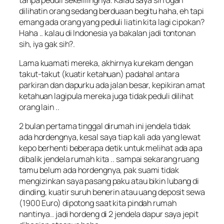
dilihatin orang sedang berduaan begitu haha, eh tapi
emang ada orang yang peduli liatin kita lagi cipokan?
Haha .. kalau di Indonesia ya bakalan jadi tontonan
sih, iya gak sih?.
Lama kuamati mereka, akhirnya kurekam dengan
takut-takut (kuatir ketahuan) padahal antara
parkiran dan dapurku ada jalan besar, kepikiran amat
ketahuan lagipula mereka juga tidak peduli dilihat
orang lain ..
2 bulan pertama tinggal dirumah ini jendela tidak
ada hordengnya, kesal saya tiap kali ada yang lewat
kepo
berhenti beberapa detik untuk melihat ada apa
dibalik jendela rumah kita .. sampai sekarang ruang
tamu belum ada hordengnya, pak suami tidak
mengizinkan saya pasang paku atau bikin lubang di
dinding, kuatir suruh benerin atau uang deposit sewa
(1900 Euro) dipotong saat kita pindah rumah
nantinya.. jadi hordeng di 2 jendela dapur saya jepit