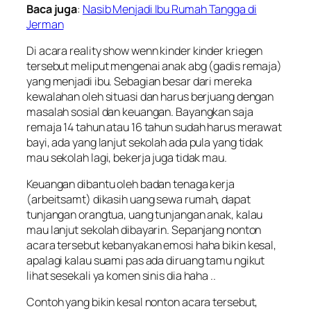
Baca juga
:
Nasib Menjadi Ibu Rumah Tangga di
Jerman
Di acara reality show
wenn kinder kinder kriegen
tersebut meliput mengenai anak abg (gadis remaja)
yang menjadi ibu. Sebagian besar dari mereka
kewalahan oleh situasi dan harus berjuang dengan
masalah sosial dan keuangan. Bayangkan saja
remaja 14 tahun atau 16 tahun sudah harus merawat
bayi, ada yang lanjut sekolah ada pula yang tidak
mau sekolah lagi, bekerja juga tidak mau.
Keuangan dibantu oleh badan tenaga kerja
(
arbeitsamt
) dikasih uang sewa rumah, dapat
tunjangan orangtua, uang tunjangan anak, kalau
mau lanjut sekolah dibayarin. Sepanjang nonton
acara tersebut kebanyakan emosi haha bikin kesal,
apalagi kalau suami pas ada diruang tamu ngikut
lihat sesekali ya komen sinis dia haha ..
Contoh yang bikin kesal nonton acara tersebut,