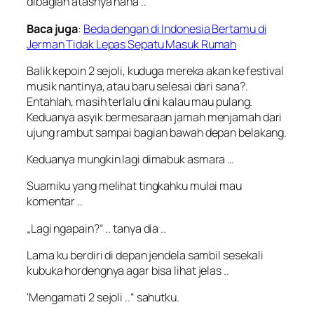
dibagian atasnya haha ..
Baca juga
:
Beda dengan di Indonesia Bertamu di
Jerman Tidak Lepas Sepatu Masuk Rumah
Balik kepoin 2 sejoli, kuduga mereka akan ke festival
musik nantinya, atau baru selesai dari sana?.
Entahlah, masih terlalu dini kalau mau pulang.
Keduanya asyik bermesaraan jamah menjamah dari
ujung rambut sampai bagian bawah depan belakang.
Keduanya mungkin lagi dimabuk asmara …
Suamiku yang melihat tingkahku mulai mau
komentar ..
„
Lagi ngapain?
“ .. tanya dia ..
Lama ku berdiri di depan jendela sambil sesekali
kubuka hordengnya agar bisa lihat jelas ..
‘
Mengamati 2 sejoli ..“
sahutku.