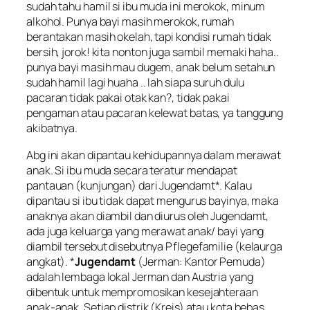
sudah tahu hamil si ibu muda ini merokok, minum
alkohol. Punya bayi masih merokok, rumah
berantakan masih okelah, tapi kondisi rumah tidak
bersih, jorok! kita nonton juga sambil memaki haha..
punya bayi masih mau dugem, anak belum setahun
sudah hamil lagi huaha .. lah siapa suruh dulu
pacaran tidak pakai otak kan?, tidak pakai
pengaman atau pacaran kelewat batas, ya tanggung
akibatnya.
Abg ini akan dipantau kehidupannya dalam merawat
anak. Si ibu muda secara teratur mendapat
pantauan (kunjungan) dari
Jugendamt*
. Kalau
dipantau si ibu tidak dapat mengurus bayinya, maka
anaknya akan diambil dan diurus oleh Jugendamt,
ada juga keluarga yang merawat anak/ bayi yang
diambil tersebut disebutnya
Pflegefamilie
(kelaurga
angkat). *
Jugendamt
(Jerman: Kantor Pemuda)
adalah lembaga lokal Jerman dan Austria yang
dibentuk untuk mempromosikan kesejahteraan
anak-anak. Setiap distrik (Kreis) atau kota bebas