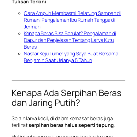
Tulisan Terkini
Cara Ampuh Membasmi Belatung Sampah di
Rumah: Pengalaman Ibu Rumah Tangga di
Jerman
Kenapa Beras Bisa Berulat? Pengalaman di
Dapur dan Penjelasan Tentang Larva Kutu
Beras
Nastar Keju Lumer yang Saya Buat Bersama
Benjamin Saat Usianya 5 Tahun
Kenapa Ada Serpihan Beras
dan Jaring Putih?
Selain larva kecil, di dalam kemasan beras juga
terlihat
serpihan beras halus seperti tepung
.
Hal ini sebenarnya juga merupakan tanda yang