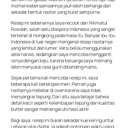
momen kebersamaannya jauh lebih berharga dari
sekadar bentuk nastar yang bulat sempurna.
Resep ini sebenarnya saya recook dari Nikmatul
Rosidah, salah satu diaspora Indonesia yang sangat
terkenal di Hongkong pada masa itu. Banyak ibu-ibu
Indonesia di luar negeri mengenal resep nastarnya
yang lembut dan lumer. Versi beliau menggunakan
selai nanas, sedangkan saya mencoba mengganti
isinya dengan keju, karena keluarga saya memang
lebih menyukai rasa gurih dibanding manis.
Sejak pertama kali mencoba resep ini, saya
beberapa kali bereksperimen. Pernah juga
nastarnya melebar di oven karena saya tidak
menyangrai tepung. Dari situ saya belajar bahwa
detail kecil seperti kelembapan tepung dan kualitas
butter sangat memengaruhi hasil akhir.
Bagi saya, resep ini bukan sekadar kue kering untuk
Lebaran atau Natal. Ia adalah potongan waktu yang