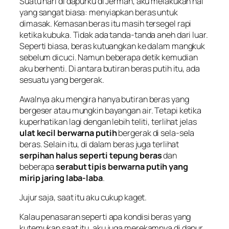
Suatu hari di dapurku di Jerman, aku melakukan hal
yang sangat biasa: menyiapkan beras untuk
dimasak. Kemasan beras itu masih tersegel rapi
ketika kubuka. Tidak ada tanda-tanda aneh dari luar.
Seperti biasa, beras kutuangkan ke dalam mangkuk
sebelum dicuci. Namun beberapa detik kemudian
aku berhenti. Di antara butiran beras putih itu, ada
sesuatu yang bergerak.
Awalnya aku mengira hanya butiran beras yang
bergeser atau mungkin bayangan air. Tetapi ketika
kuperhatikan lagi dengan lebih teliti, terlihat jelas
ulat kecil berwarna putih
bergerak di sela-sela
beras. Selain itu, di dalam beras juga terlihat
serpihan halus seperti tepung beras
dan
beberapa
serabut tipis berwarna putih yang
mirip jaring laba-laba
.
Jujur saja, saat itu aku cukup kaget.
Kalau penasaran seperti apa kondisi beras yang
kutemukan saat itu, aku juga merekamnya di dapur.