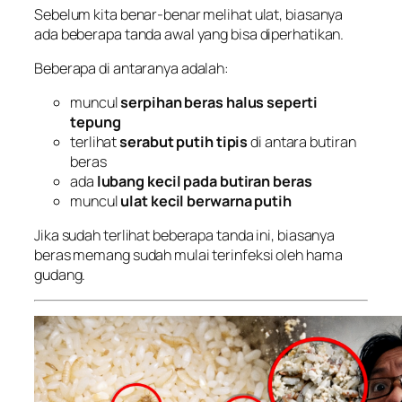
Sebelum kita benar-benar melihat ulat, biasanya
ada beberapa tanda awal yang bisa diperhatikan.
Beberapa di antaranya adalah:
muncul
serpihan beras halus seperti
tepung
terlihat
serabut putih tipis
di antara butiran
beras
ada
lubang kecil pada butiran beras
muncul
ulat kecil berwarna putih
Jika sudah terlihat beberapa tanda ini, biasanya
beras memang sudah mulai terinfeksi oleh hama
gudang.