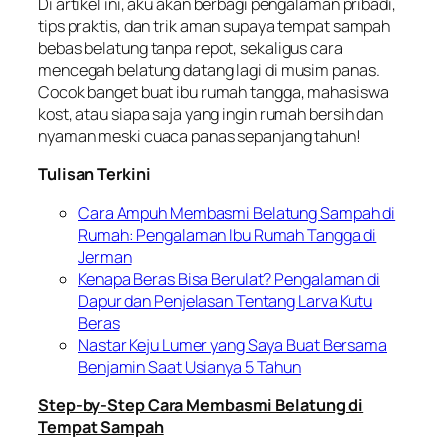
Di artikel ini, aku akan berbagi pengalaman pribadi,
tips praktis, dan trik aman supaya tempat sampah
bebas belatung tanpa repot, sekaligus cara
mencegah belatung datang lagi di musim panas.
Cocok banget buat ibu rumah tangga, mahasiswa
kost, atau siapa saja yang ingin rumah bersih dan
nyaman meski cuaca panas sepanjang tahun!
Tulisan Terkini
Cara Ampuh Membasmi Belatung Sampah di
Rumah: Pengalaman Ibu Rumah Tangga di
Jerman
Kenapa Beras Bisa Berulat? Pengalaman di
Dapur dan Penjelasan Tentang Larva Kutu
Beras
Nastar Keju Lumer yang Saya Buat Bersama
Benjamin Saat Usianya 5 Tahun
Step-by-Step Cara Membasmi Belatung di
Tempat Sampah