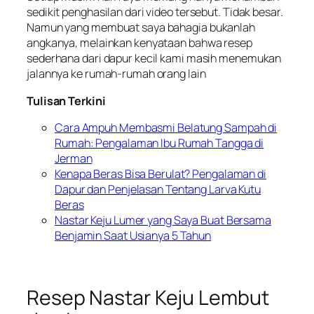
sedikit penghasilan dari video tersebut. Tidak besar.
Namun yang membuat saya bahagia bukanlah
angkanya, melainkan kenyataan bahwa resep
sederhana dari dapur kecil kami masih menemukan
jalannya ke rumah-rumah orang lain
Tulisan Terkini
Cara Ampuh Membasmi Belatung Sampah di
Rumah: Pengalaman Ibu Rumah Tangga di
Jerman
Kenapa Beras Bisa Berulat? Pengalaman di
Dapur dan Penjelasan Tentang Larva Kutu
Beras
Nastar Keju Lumer yang Saya Buat Bersama
Benjamin Saat Usianya 5 Tahun
Resep Nastar Keju Lembut