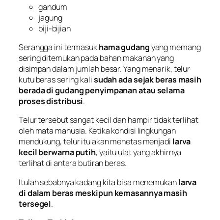
gandum
jagung
biji-bijian
Serangga ini termasuk
hama gudang
yang memang
sering ditemukan pada bahan makanan yang
disimpan dalam jumlah besar. Yang menarik, telur
kutu beras sering kali
sudah ada sejak beras masih
berada di gudang penyimpanan atau selama
proses distribusi
.
Telur tersebut sangat kecil dan hampir tidak terlihat
oleh mata manusia. Ketika kondisi lingkungan
mendukung, telur itu akan menetas menjadi
larva
kecil berwarna putih
, yaitu ulat yang akhirnya
terlihat di antara butiran beras.
Itulah sebabnya kadang kita bisa menemukan
larva
di dalam beras meskipun kemasannya masih
tersegel
.