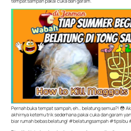
tempat sampah pakai cuka dan garam.
Pernah buka tempat sampah, eh… belatung semua?! 😳 Ak
akhirnya ketemu trik sederhana pakai cuka dan garam yang
biar rumah bebas belatung! #belatungsampah #tipsibu