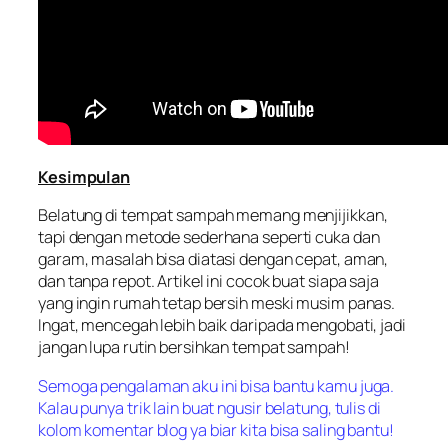
Kesimpulan
Belatung di tempat sampah memang menjijikkan,
tapi dengan metode sederhana seperti cuka dan
garam, masalah bisa diatasi dengan cepat, aman,
dan tanpa repot. Artikel ini cocok buat siapa saja
yang ingin rumah tetap bersih meski musim panas.
Ingat, mencegah lebih baik daripada mengobati, jadi
jangan lupa rutin bersihkan tempat sampah!
Semoga pengalaman aku ini bisa bantu kamu juga.
Kalau punya trik lain buat ngusir belatung, tulis di
kolom komentar blog ya biar kita bisa saling bantu!