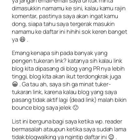
ya jangan email-email saya untuk minta
dimasukkin namamu ke sini, kalau kamu rajin
komentar, pastinya saya akan ingat kamu
dong, siapa tahu saya tergerak masukin
namamu ke daftar ini hihihi
sok keren banget
ya
😆 .
Emang kenapa sih pada banyak yang
pengen tukeran link? katanya sih kalau link
blog kita dipasang di blog yang PR nya lebih
tinggi, blog kita akan ikut terdongkrak juga
😀 . Ga tau ah, saya sih ga minat tuker-
tukaran link, karena kalau blog yang saya
pasang tidak aktif lagi (dead link) malah bikin
bounce blog saya jelek 🙁
List ini berguna bagi saya ketika wp. reader
bermasalah ataupun ketika saya sudah lama
tidak blogwalking ya ngintip daftar ini 😉 .