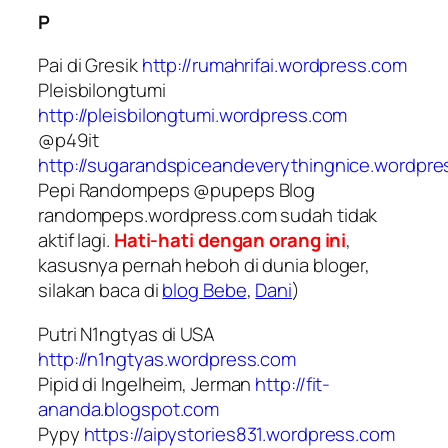
P
Pai di Gresik
http://rumahrifai.wordpress.com
Pleisbilongtumi
http://pleisbilongtumi.wordpress.com
@p49it
http://sugarandspiceandeverythingnice.wordpr
Pepi Randompeps @pupeps Blog
randompeps.wordpress.com sudah tidak
aktif lagi.
Hati-hati dengan orang ini
,
kasusnya pernah heboh di dunia bloger,
silakan baca di
blog Bebe
,
Dani
)
Putri N1ngtyas di USA
http://n1ngtyas.wordpress.com
Pipid di Ingelheim, Jerman
http://fit-
ananda.blogspot.com
Pypy
https://aipystories831.wordpress.com