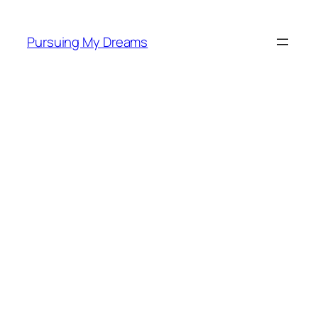
Skip
to
Pursuing My Dreams
content