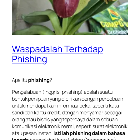
Waspadalah Terhadap
Phishing
Apa itu
phishing
?
Pengelabuan (Inggris: phishing) adalah suatu
bentuk penipuan yang dicirikan dengan percobaan
untuk mendapatkan informasi peka, seperti
kata
sandi
dan
kartu kredit
, dengan menyamar sebagai
orang atau bisnis yang tepercaya dalam sebuah
komunikasi elektronik resmi, seperti
surat elektronik
atau
pesan instan
.
Istilah phishing dalam bahasa