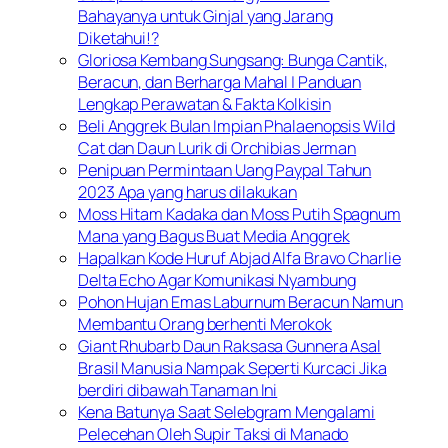
Bahayanya untuk Ginjal yang Jarang
Diketahui!?
Gloriosa Kembang Sungsang: Bunga Cantik,
Beracun, dan Berharga Mahal | Panduan
Lengkap Perawatan & Fakta Kolkisin
Beli Anggrek Bulan Impian Phalaenopsis Wild
Cat dan Daun Lurik di Orchibias Jerman
Penipuan Permintaan Uang Paypal Tahun
2023 Apa yang harus dilakukan
Moss Hitam Kadaka dan Moss Putih Spagnum
Mana yang Bagus Buat Media Anggrek
Hapalkan Kode Huruf Abjad Alfa Bravo Charlie
Delta Echo Agar Komunikasi Nyambung
Pohon Hujan Emas Laburnum Beracun Namun
Membantu Orang berhenti Merokok
Giant Rhubarb Daun Raksasa Gunnera Asal
Brasil Manusia Nampak Seperti Kurcaci Jika
berdiri dibawah Tanaman Ini
Kena Batunya Saat Selebgram Mengalami
Pelecehan Oleh Supir Taksi di Manado