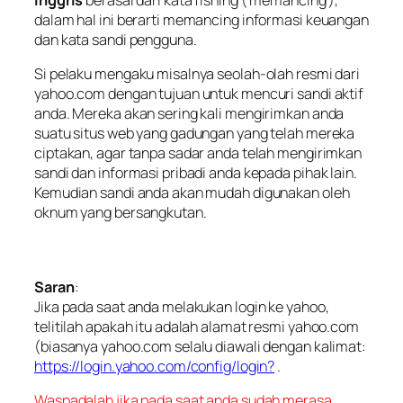
Inggris
berasal dari kata fishing (‘
memancing
‘),
dalam hal ini berarti memancing informasi keuangan
dan kata sandi pengguna.
Si pelaku mengaku misalnya seolah-olah resmi dari
yahoo.com dengan tujuan untuk mencuri sandi aktif
anda. Mereka akan sering kali mengirimkan anda
suatu situs web yang gadungan yang telah mereka
ciptakan, agar tanpa sadar anda telah mengirimkan
sandi dan informasi pribadi anda kepada pihak lain.
Kemudian sandi anda akan mudah digunakan oleh
oknum yang bersangkutan.
Saran
:
Jika pada saat anda melakukan login ke yahoo,
telitilah apakah itu adalah alamat resmi yahoo.com
(biasanya yahoo.com selalu diawali dengan kalimat:
https://login.yahoo.com/config/login?
.
Waspadalah jika pada saat anda sudah merasa