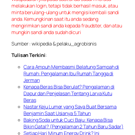
melakukan login, tetapi tidak berhasil masuk, atau
minta berulang-ulang untuk mengisi kembali sandi
anda. Kemungkinan saat itu anda sedang
mengirimkan sandi anda kepada fraudster, dan atau
mungkin sandi anda sudah dicuri
Sumber : wikipedia & pelaku_agrobisnis
Tulisan Terkini
:
Cara Ampuh Membasmi Belatung Sampah di
Rumah: Pengalaman Ibu Rumah Tangga di
Jerman
Kenapa Beras Bisa Berulat? Pengalaman di
Dapur dan Penjelasan Tentang Larva Kutu
Beras
Nastar Keju Lumer yang Saya Buat Bersama
Benjamin Saat Usianya 5 Tahun
Baking Soda untuk Cuci Baju: Kenapa Bisa
Bikin Gatal? (Pengalaman 2 Tahun Baru Sadar)
Setiap Hari Minum Energy Drink? Ini