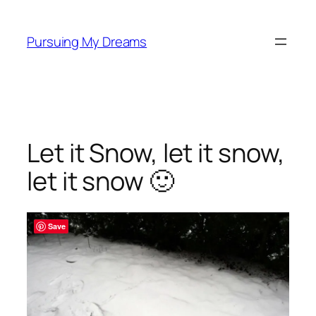
Skip
to
Pursuing My Dreams
content
Let it Snow, let it snow,
let it snow 🙂
Save