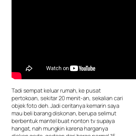
Tadi sempat keluar rumah, ke pusat
pertokoan, sekitar 20 menit-an, sekalian cari
objek foto deh. Jadi ceritanya kemarin saya
mau beli barang diskonan, berupa selimut
berbentuk mantel buat nonton tv supaya
hangat, nah mungkin karena harganya
diskon gede-gedean dari harga normal 15