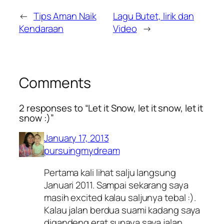
←
Tips Aman Naik
Lagu Butet, lirik dan
Kendaraan
Video
→
Comments
2 responses to “Let it Snow, let it snow, let it
snow :)”
January 17, 2013
pursuingmydream
Pertama kali lihat salju langsung
Januari 2011. Sampai sekarang saya
masih excited kalau saljunya tebal :).
Kalau jalan berdua suami kadang saya
digandeng erat supaya saya jalan