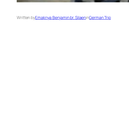
Written by
Emaknya Benjamin br. Silaen
in
German Trip