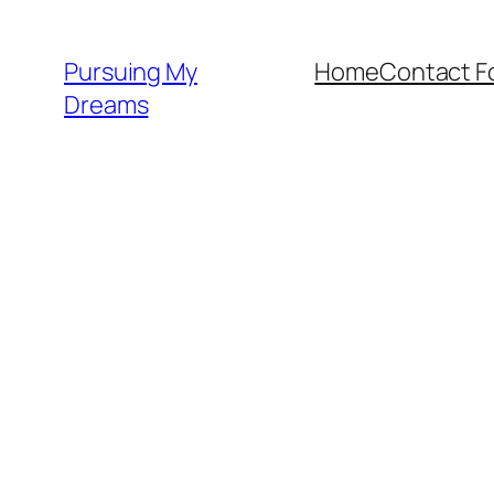
Skip
to
Pursuing My
Home
Contact F
content
Dreams