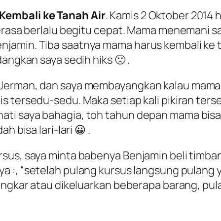
Kembali ke Tanah Air
. Kamis 2 Oktober 2014 
terasa berlalu begitu cepat. Mama menemani 
jamin. Tiba saatnya mama harus kembali ke t
angkan saya sedih hiks 🙁 .
 Jerman, dan saya membayangkan kalau mama h
s tersedu-sedu. Maka setiap kali pikiran ters
ti saya bahagia, toh tahun depan mama bisa 
 bisa lari-lari 😀 .
sus, saya minta babenya Benjamin beli timban
 :, “
setelah pulang kursus langsung pulang y
ibongkar atau dikeluarkan beberapa barang, p