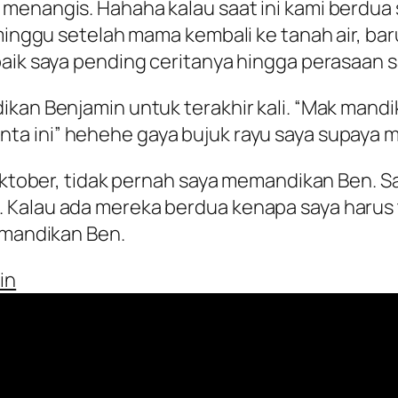
menangis. Hahaha kalau saat ini kami berdua
 minggu setelah mama kembali ke tanah air, ba
baik saya pending ceritanya hingga perasaan 
kan Benjamin untuk terakhir kali. “
Mak mandika
ta ini
” hehehe gaya bujuk rayu saya supaya
 Oktober, tidak pernah saya memandikan Ben. S
 Kalau ada mereka berdua kenapa saya harus 
memandikan Ben.
in