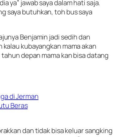
dia ya
” jawab saya dalam hati saja.
ng saya butuhkan, toh bus saya
ajunya Benjamin jadi sedih dan
lah kalau kubayangkan mama akan
aa, tahun depan mama kan bisa datang
ga di Jerman
utu Beras
rakkan dan tidak bisa keluar sangking