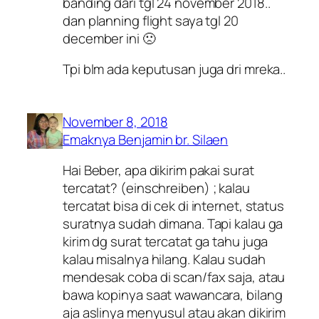
banding dari tgl 24 november 2018..
dan planning flight saya tgl 20
december ini 🙁
Tpi blm ada keputusan juga dri mreka..
November 8, 2018
Emaknya Benjamin br. Silaen
Hai Beber, apa dikirim pakai surat
tercatat? (
einschreiben
) ; kalau
tercatat bisa di cek di internet, status
suratnya sudah dimana. Tapi kalau ga
kirim dg surat tercatat ga tahu juga
kalau misalnya hilang. Kalau sudah
mendesak coba di scan/fax saja, atau
bawa kopinya saat wawancara, bilang
aja aslinya menyusul atau akan dikirim