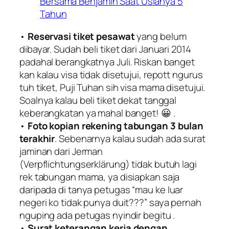
Bersama Benjamin Saat Usianya 5
Tahun
•
Reservasi tiket pesawat
yang belum
dibayar. Sudah beli tiket dari Januari 2014
padahal berangkatnya Juli. Riskan banget
kan kalau visa tidak disetujui, repott ngurus
tuh tiket, Puji Tuhan sih visa mama disetujui.
Soalnya kalau beli tiket dekat tanggal
keberangkatan ya mahal banget! 😀 .
•
Foto kopian rekening tabungan 3 bulan
terakhir
. Sebenarnya kalau sudah ada surat
jaminan dari Jerman
(
Verpflichtungserklärung
) tidak butuh lagi
rek tabungan mama, ya disiapkan saja
daripada di tanya petugas “
mau ke luar
negeri ko tidak punya duit
???” saya pernah
nguping ada petugas nyindir begitu .
•
Surat keterangan kerja dengan