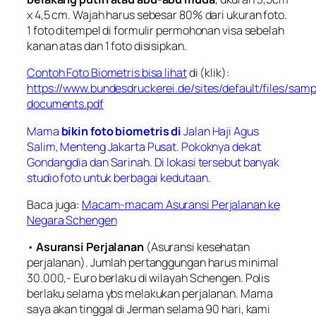
x 4,5 cm. Wajah harus sebesar 80% dari ukuran foto.
1 foto ditempel di formulir permohonan visa sebelah
kanan atas dan 1 foto disisipkan.
Contoh Foto Biometris bisa lihat
di (klik):
https://www.bundesdruckerei.de/sites/default/files/sam
documents.pdf
Mama
bikin foto biometris di
Jalan Haji Agus
Salim, Menteng Jakarta Pusat. Pokoknya dekat
Gondangdia dan Sarinah. Di lokasi tersebut banyak
studio foto untuk berbagai kedutaan
.
Baca juga:
Macam-macam Asuransi Perjalanan ke
Negara Schengen
•
Asuransi Perjalanan
(Asuransi kesehatan
perjalanan). Jumlah pertanggungan harus minimal
30.000,- Euro berlaku di wilayah Schengen. Polis
berlaku selama ybs melakukan perjalanan. Mama
saya akan tinggal di Jerman selama 90 hari, kami