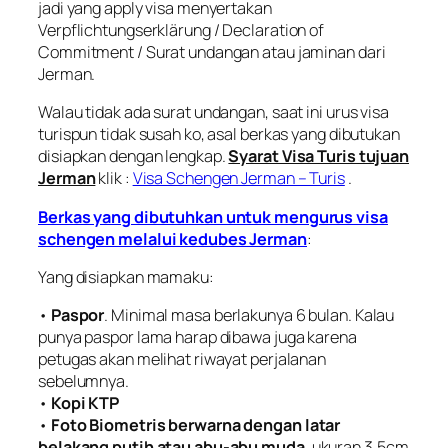
jadi yang apply visa menyertakan
Verpflichtungserklärung
/ Declaration of
Commitment / Surat undangan atau jaminan dari
Jerman.
Walau tidak ada surat undangan, saat ini urus visa
turispun tidak susah ko, asal berkas yang dibutukan
disiapkan dengan lengkap.
Syarat Visa Turis tujuan
Jerman
klik :
Visa Schengen Jerman – Turis
.
Berkas yang dibutuhkan untuk mengurus visa
schengen melalui kedubes Jerman
:
Yang disiapkan mamaku:
•
Paspor
. Minimal masa berlakunya 6 bulan. Kalau
punya paspor lama harap dibawa juga karena
petugas akan melihat riwayat perjalanan
sebelumnya.
•
Kopi KTP
•
Foto Biometris berwarna dengan latar
belakang putih atau abu-abu muda
, ukuran 3,5cm