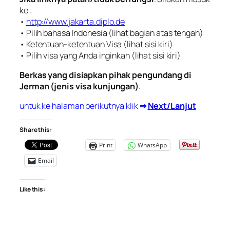
ke :
•
http://www.jakarta.diplo.de
• Pilih bahasa Indonesia (lihat bagian atas tengah)
• Ketentuan-ketentuan Visa (lihat sisi kiri)
• Pilih visa yang Anda inginkan (lihat sisi kiri)
Berkas yang disiapkan pihak pengundang di
Jerman (jenis visa kunjungan)
:
untuk ke halaman berikutnya klik
⇒
Next/Lanjut
Share this:
Print
WhatsApp
Email
Like this: