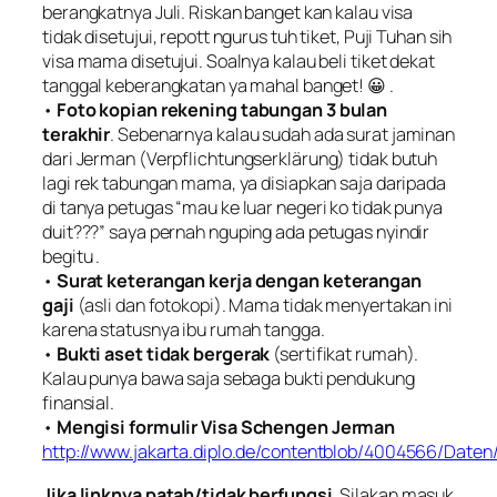
berangkatnya Juli. Riskan banget kan kalau visa
tidak disetujui, repott ngurus tuh tiket, Puji Tuhan sih
visa mama disetujui. Soalnya kalau beli tiket dekat
tanggal keberangkatan ya mahal banget! 😀 .
•
Foto kopian rekening tabungan 3 bulan
terakhir
. Sebenarnya kalau sudah ada surat jaminan
dari Jerman (
Verpflichtungserklärung
) tidak butuh
lagi rek tabungan mama, ya disiapkan saja daripada
di tanya petugas “
mau ke luar negeri ko tidak punya
duit
???” saya pernah nguping ada petugas nyindir
begitu .
•
Surat keterangan kerja dengan keterangan
gaji
(asli dan fotokopi). Mama tidak menyertakan ini
karena statusnya ibu rumah tangga.
•
Bukti aset tidak bergerak
(sertifikat rumah).
Kalau punya bawa saja sebaga bukti pendukung
finansial.
•
Mengisi formulir Visa Schengen Jerman
http://www.jakarta.diplo.de/contentblob/4004566/Dat
Jika linknya patah/tidak berfungsi
. Silakan masuk