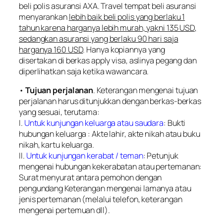
beli polis asuransi AXA. Travel tempat beli asuransi
menyarankan
lebih baik beli polis yang berlaku 1
tahun karena harganya lebih murah, yakni 135 USD,
sedangkan asuransi yang berlaku 90 hari saja
harganya 160 USD
. Hanya kopiannya yang
disertakan di berkas apply visa, aslinya pegang dan
diperlihatkan saja ketika wawancara.
•
Tujuan perjalanan
. Keterangan mengenai tujuan
perjalanan harus ditunjukkan dengan berkas-berkas
yang sesuai, terutama:
I.
Untuk kunjungan keluarga atau saudara
: Bukti
hubungan keluarga : Akte lahir, akte nikah atau buku
nikah, kartu keluarga.
II.
Untuk kunjungan kerabat / teman
: Petunjuk
mengenai hubungan kekerabatan atau pertemanan:
Surat menyurat antara pemohon dengan
pengundang Keterangan mengenai lamanya atau
jenis pertemanan (melalui telefon, keterangan
mengenai pertemuan dll).