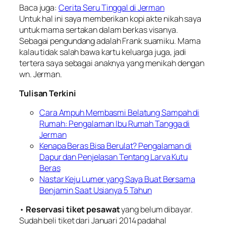
Baca juga:
Cerita Seru Tinggal di Jerman
Untuk hal ini saya memberikan kopi akte nikah saya
untuk mama sertakan dalam berkas visanya.
Sebagai pengundang adalah Frank suamiku. Mama
kalau tidak salah bawa kartu keluarga juga, jadi
tertera saya sebagai anaknya yang menikah dengan
wn. Jerman.
Tulisan Terkini
Cara Ampuh Membasmi Belatung Sampah di
Rumah: Pengalaman Ibu Rumah Tangga di
Jerman
Kenapa Beras Bisa Berulat? Pengalaman di
Dapur dan Penjelasan Tentang Larva Kutu
Beras
Nastar Keju Lumer yang Saya Buat Bersama
Benjamin Saat Usianya 5 Tahun
•
Reservasi tiket pesawat
yang belum dibayar.
Sudah beli tiket dari Januari 2014 padahal