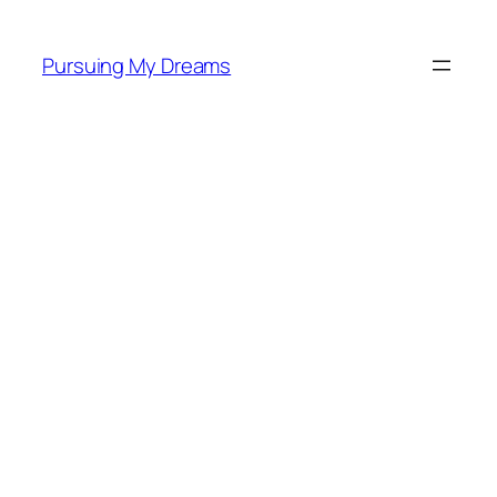
Skip
to
Pursuing My Dreams
content