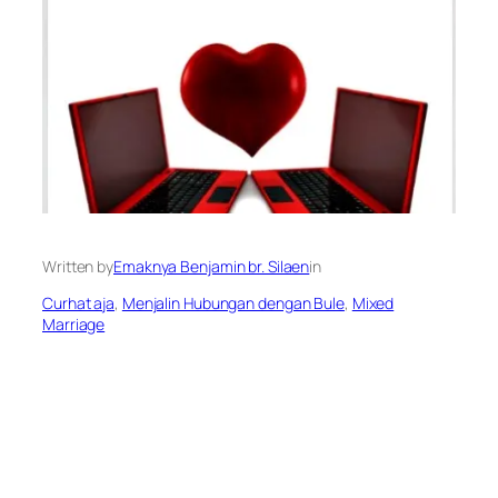
Written by
Emaknya Benjamin br. Silaen
in
Curhat aja
, 
Menjalin Hubungan dengan Bule
, 
Mixed
Marriage