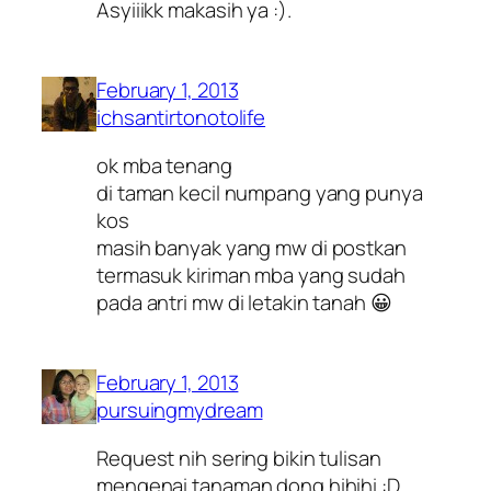
Asyiiikk makasih ya :).
February 1, 2013
ichsantirtonotolife
ok mba tenang
di taman kecil numpang yang punya
kos
masih banyak yang mw di postkan
termasuk kiriman mba yang sudah
pada antri mw di letakin tanah 😀
February 1, 2013
pursuingmydream
Request nih sering bikin tulisan
mengenai tanaman dong hihihi :D.