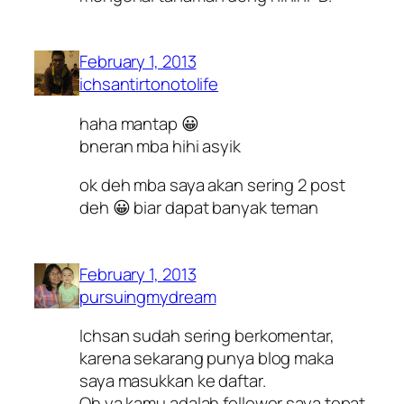
February 1, 2013
ichsantirtonotolife
haha mantap 😀
bneran mba hihi asyik
ok deh mba saya akan sering 2 post
deh 😀 biar dapat banyak teman
February 1, 2013
pursuingmydream
Ichsan sudah sering berkomentar,
karena sekarang punya blog maka
saya masukkan ke daftar.
Oh ya kamu adalah follower saya tepat