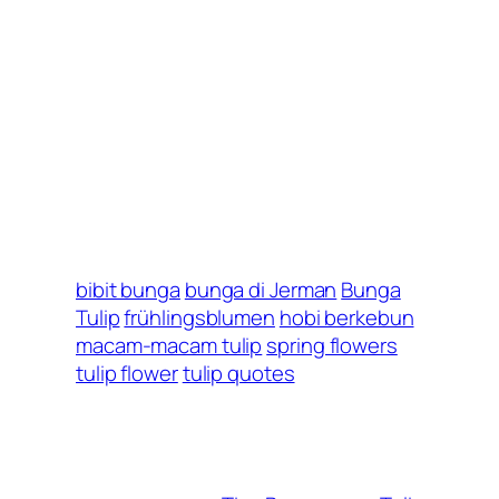
bibit bunga
bunga di Jerman
Bunga
Tulip
frühlingsblumen
hobi berkebun
macam-macam tulip
spring flowers
tulip flower
tulip quotes