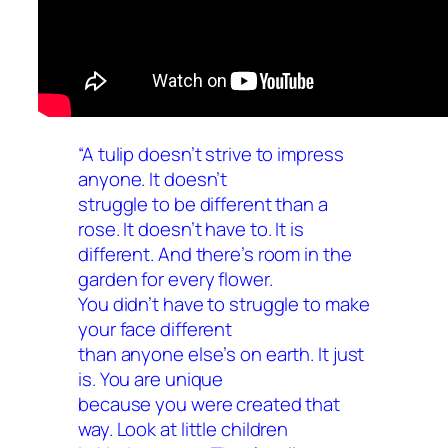
“A tulip doesn’t strive to impress
anyone. It doesn’t
struggle to be different than a
rose. It doesn’t have to. It is
different. And there’s room in the
garden for every flower.
You didn’t have to struggle to make
your face different
than anyone else’s on earth. It just
is. You are unique
because you were created that
way. Look at little children