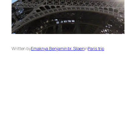
Written by
Emaknya Benjamin br. Silaen
in
Paris trip