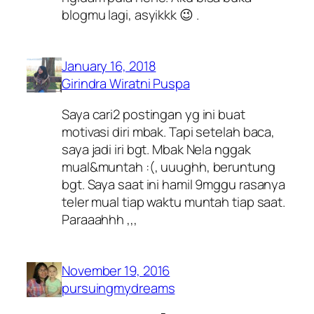
blogmu lagi, asyikkk 😉 .
January 16, 2018
Girindra Wiratni Puspa
Saya cari2 postingan yg ini buat
motivasi diri mbak. Tapi setelah baca,
saya jadi iri bgt. Mbak Nela nggak
mual&muntah :(, uuughh, beruntung
bgt. Saya saat ini hamil 9mggu rasanya
teler mual tiap waktu muntah tiap saat.
Paraaahhh ,,,
November 19, 2016
pursuingmydreams