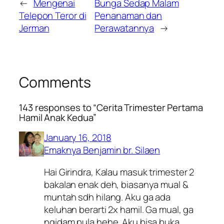
←
Mengenai
Bunga Sedap Malam
Telepon Teror di
Penanaman dan
Jerman
Perawatannya
→
Comments
143 responses to “Cerita Trimester Pertama
Hamil Anak Kedua”
January 16, 2018
Emaknya Benjamin br. Silaen
Hai Girindra, Kalau masuk trimester 2
bakalan enak deh, biasanya mual &
muntah sdh hilang. Aku ga ada
keluhan berarti 2x hamil. Ga mual, ga
ngidam pula hehe. Aku bisa buka