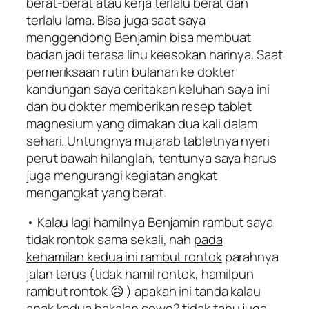
berat-berat atau kerja terlalu berat dan
terlalu lama. Bisa juga saat saya
menggendong Benjamin bisa membuat
badan jadi terasa linu keesokan harinya. Saat
pemeriksaan rutin bulanan ke dokter
kandungan saya ceritakan keluhan saya ini
dan bu dokter memberikan resep tablet
magnesium yang dimakan dua kali dalam
sehari. Untungnya mujarab tabletnya nyeri
perut bawah hilanglah, tentunya saya harus
juga mengurangi kegiatan angkat
mengangkat yang berat.
• Kalau lagi hamilnya Benjamin rambut saya
tidak rontok sama sekali, nah
pada
kehamilan kedua ini rambut rontok
parahnya
jalan terus (tidak hamil rontok, hamilpun
rambut rontok 😥 ) apakah ini tanda kalau
anak kedua bakalan cewe? tidak tahu juga