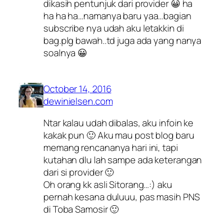
dikasih pentunjuk dari provider 😀 ha
ha ha ha…namanya baru yaa…bagian
subscribe nya udah aku letakkin di
bag.plg bawah..td juga ada yang nanya
soalnya 😀
October 14, 2016
dewinielsen.com
Ntar kalau udah dibalas, aku infoin ke
kakak pun 🙂 Aku mau post blog baru
memang rencananya hari ini, tapi
kutahan dlu lah sampe ada keterangan
dari si provider 🙂
Oh orang kk asli Sitorang…:) aku
pernah kesana duluuu, pas masih PNS
di Toba Samosir 🙂