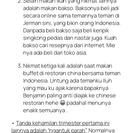
Selain makan ikan yang nikmat lainnya
adalah makan bakso. Baksonya beli jadi
secara online sama temannya teman di
Jerman sini, yang bikin orang Indonesia.
Daripada beli bakso saja beli keripik
singkong pedas dan nastar juga. Kuah
bakso cari resepnya dari internet. Mie
nya ada beli dari toko asia.
Nikmat ketiga kali adalah saat makan
buffet di restoran china bersama teman
Indonesia. Untung ada temanku Iluh
yang mau ku ajak karena bapaknya
Benjamin paling anti diajak ke chinese
restoran hehe 😀 padahal menunya
enakk semuanya .
•
Tanda kehamilan trimester pertama ini
lainnya adalah “ngantuk parah”
. Normalnya