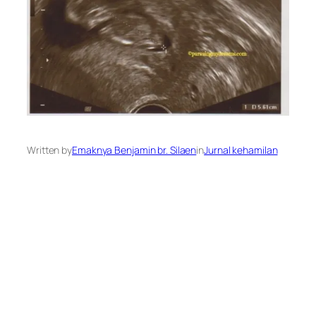
Written by
Emaknya Benjamin br. Silaen
in
Jurnal kehamilan