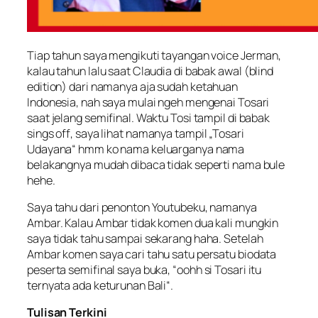
Tiap tahun saya mengikuti tayangan voice Jerman,
kalau tahun lalu saat Claudia di babak awal (
blind
edition)
dari namanya aja sudah ketahuan
Indonesia, nah saya mulai ngeh mengenai Tosari
saat jelang semifinal. Waktu Tosi tampil di babak
sings off
, saya lihat namanya tampil „Tosari
Udayana“ hmm ko nama keluarganya nama
belakangnya mudah dibaca tidak seperti nama bule
hehe.
Saya tahu dari penonton Youtubeku, namanya
Ambar. Kalau Ambar tidak komen dua kali mungkin
saya tidak tahu sampai sekarang haha. Setelah
Ambar komen saya cari tahu satu persatu biodata
peserta semifinal saya buka, “
oohh si Tosari itu
ternyata ada keturunan Bali
“.
Tulisan Terkini