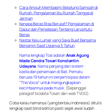
Cara Ampuh Membasmi Belatung Sampah di
Rumah: Pengalaman Ibu Rumah Tangga di
Jerman
Kenapa Beras Bisa Berulat? Pengalaman di
Dapur dan Penjelasan Tentang Larva Kutu
Beras
Nastar Keju Lumer yang Saya Buat Bersama
Benjamin Saat Usianya 5 Tahun
Nama lengkap Tosi adalah
Anak Agung
Made Candra Tosari Konstantin
Udayana
. Nama panjang dari sistem
kasta dan penamaan di Bali. Pemalu
berusia 19 tahun ini berpartisipasi dalam
“The Voice” untuk mengungkapkan
kecintaannya pada musik.
(Sepenggal
palagraf biodata Tosari dari web TVOG).
Coba kalau namanya (yang berbau Indonesia) ditulis
lengkap saat
blind edition
pasti sejak awal sudah