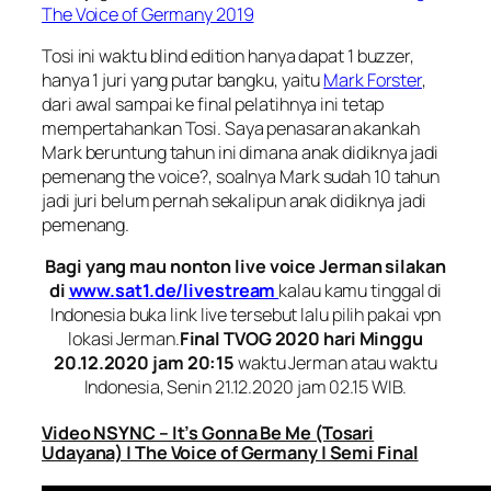
The Voice of Germany 2019
Tosi ini waktu blind edition hanya dapat 1 buzzer,
hanya 1 juri yang putar bangku, yaitu
Mark Forster
,
dari awal sampai ke final pelatihnya ini tetap
mempertahankan Tosi. Saya penasaran akankah
Mark beruntung tahun ini dimana anak didiknya jadi
pemenang the voice?, soalnya Mark sudah 10 tahun
jadi juri belum pernah sekalipun anak didiknya jadi
pemenang.
Bagi yang mau nonton live voice Jerman silakan
di
www.sat1.de/livestream
kalau kamu tinggal di
Indonesia buka link live tersebut lalu pilih pakai vpn
lokasi Jerman.
Final TVOG 2020 hari Minggu
20.12.2020 jam 20:15
waktu Jerman atau waktu
Indonesia, Senin 21.12.2020 jam 02.15 WIB.
Video NSYNC – It’s Gonna Be Me (Tosari
Udayana) | The Voice of Germany | Semi Final