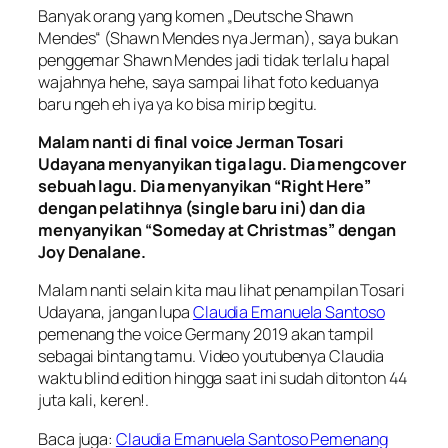
Banyak orang yang komen „
Deutsche Shawn
Mendes
“ (Shawn Mendes nya Jerman), saya bukan
penggemar Shawn Mendes jadi tidak terlalu hapal
wajahnya hehe, saya sampai lihat foto keduanya
baru ngeh eh iya ya ko bisa mirip begitu.
Malam nanti di final voice Jerman Tosari
Udayana menyanyikan tiga lagu. Dia mengcover
sebuah lagu. Dia menyanyikan “
Right Here
”
dengan pelatihnya (single baru ini) dan dia
menyanyikan “
Someday at Christmas
” dengan
Joy Denalane.
Malam nanti selain kita mau lihat penampilan Tosari
Udayana, jangan lupa
Claudia Emanuela Santoso
pemenang the voice Germany 2019 akan tampil
sebagai bintang tamu. Video youtubenya Claudia
waktu blind edition hingga saat ini sudah ditonton 44
juta kali, keren!.
Baca juga:
Claudia Emanuela Santoso Pemenang