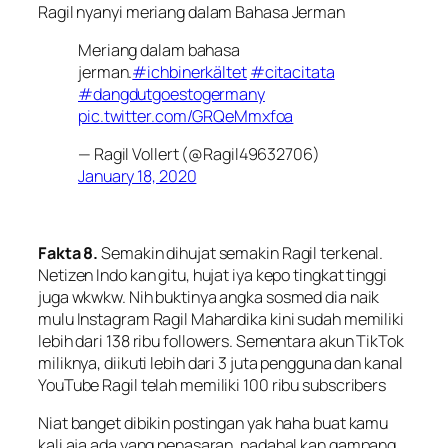
Ragil nyanyi meriang dalam Bahasa Jerman
Meriang dalam bahasa
jerman.
#ichbinerkältet
#citacitata
#dangdutgoestogermany
pic.twitter.com/GRQeMmxfoa
— Ragil Vollert (@Ragil49632706)
January 18, 2020
Fakta 8.
Semakin dihujat semakin Ragil terkenal.
Netizen Indo kan gitu, hujat iya kepo tingkat tinggi
juga wkwkw. Nih buktinya angka sosmed dia naik
mulu Instagram Ragil Mahardika kini sudah memiliki
lebih dari 138 ribu followers. Sementara akun TikTok
miliknya, diikuti lebih dari 3 juta pengguna dan kanal
YouTube Ragil telah memiliki 100 ribu subscribers
Niat banget dibikin postingan yak haha buat kamu
kali aja ada yang penasaran, padahal kan gampang