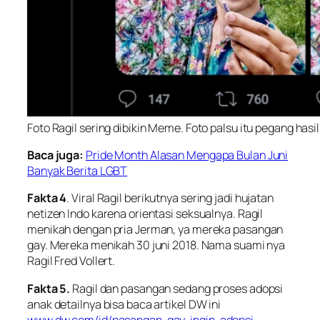
Foto Ragil sering dibikin Meme. Foto palsu itu pegang hasil
Baca juga:
Pride Month Alasan Mengapa Bulan Juni
Banyak Berita LGBT
Fakta 4
. Viral Ragil berikutnya sering jadi hujatan
netizen Indo karena orientasi seksualnya. Ragil
menikah dengan pria Jerman, ya mereka pasangan
gay. Mereka menikah 30 juni 2018. Nama suami nya
Ragil Fred Vollert.
Fakta 5.
Ragil dan pasangan sedang proses adopsi
anak detailnya bisa baca artikel DW ini
www.dw.com/id/pasangan-gay-ingin-adopsi-