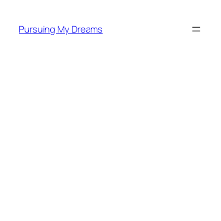
Skip
to
Pursuing My Dreams
content