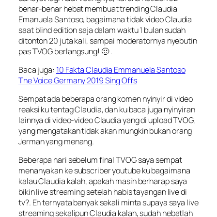
benar-benar hebat membuat trending Claudia
Emanuela Santoso, bagaimana tidak video Claudia
saat blind edition saja dalam waktu 1 bulan sudah
ditonton 20 juta kali, sampai moderatornya nyebutin
pas TVOG berlangsung! 🙂 .
Baca juga:
10 Fakta Claudia Emmanuela Santoso
The Voice Germany 2019 Sing Offs
Sempat ada beberapa orang komen nyinyir di video
reaksi ku tentag Claudia, dan ku baca juga nyinyiran
lainnya di video-video Claudia yang di upload TVOG,
yang mengatakan tidak akan mungkin bukan orang
Jerman yang menang.
Beberapa hari sebelum final TVOG saya sempat
menanyakan ke subscriber youtube ku bagaimana
kalau Claudia kalah, apakah masih berharap saya
bikin live streaming setelah habis tayangan live di
tv?. Eh ternyata banyak sekali minta supaya saya live
streaming sekalipun Claudia kalah, sudah hebatlah