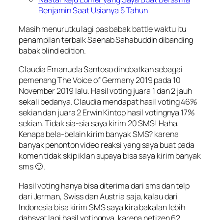
Benjamin Saat Usianya 5 Tahun
Masih menurutku lagi pas babak battle waktu itu
penampilan terbaik Saenab Sahabuddin dibanding
babak blind edition.
Claudia Emanuela Santoso dinobatkan sebagai
pemenang The Voice of Germany 2019 pada 10
November 2019 lalu. Hasil voting juara 1 dan 2 jauh
sekali bedanya. Claudia mendapat hasil voting 46%
sekian dan juara 2 Erwin Kintop hasil votingnya 17%
sekian. Tidak sia-sia saya kirim 20 SMS! Haha.
Kenapa bela-belain kirim banyak SMS? karena
banyak penonton video reaksi yang saya buat pada
komen tidak skip iklan supaya bisa saya kirim banyak
sms 🙂 .
Hasil voting hanya bisa diterima dari sms dan telp
dari Jerman, Swiss dan Austria saja, kalau dari
Indonesia bisa kirim SMS saya kira bakalan lebih
dahsyat lagi hasil votingnya, karena netizen 62