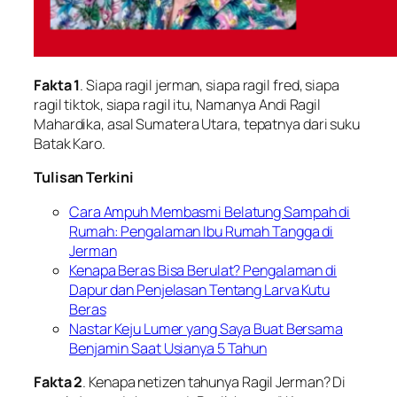
Fakta 1
. Siapa ragil jerman, siapa ragil fred, siapa
ragil tiktok, siapa ragil itu, Namanya Andi Ragil
Mahardika, asal Sumatera Utara, tepatnya dari suku
Batak Karo.
Tulisan Terkini
Cara Ampuh Membasmi Belatung Sampah di
Rumah: Pengalaman Ibu Rumah Tangga di
Jerman
Kenapa Beras Bisa Berulat? Pengalaman di
Dapur dan Penjelasan Tentang Larva Kutu
Beras
Nastar Keju Lumer yang Saya Buat Bersama
Benjamin Saat Usianya 5 Tahun
Fakta 2
. Kenapa netizen tahunya Ragil Jerman? Di