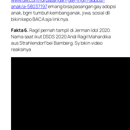
anak/a-58037197
emang bisa pasangan gay adopsi
anak, bgm tumbuh kembang anak, jiwa, sosial dll
bikin kepo BACA aja link nya.
Fakta 6.
Ragil pernah tampil di Jerman Idol 2020.
Nama saat ikut DSDS 2020 Andi Ragil Mahardika
aus Strahlendorf bei Bamberg. Sy bikin video
reaksinya