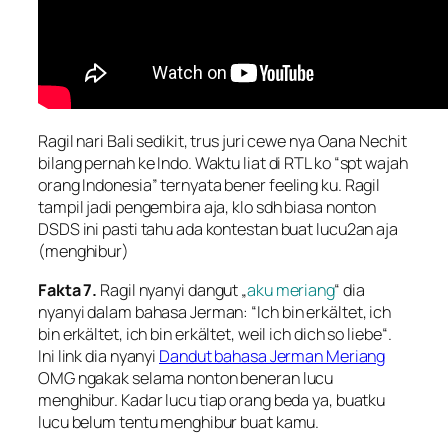
Ragil nari Bali sedikit, trus juri cewe nya Oana Nechit
bilang pernah ke Indo. Waktu liat di RTL ko “
spt wajah
orang Indonesia
” ternyata bener feeling ku. Ragil
tampil jadi pengembira aja, klo sdh biasa nonton
DSDS ini pasti tahu ada kontestan buat lucu2an aja
(menghibur)
Fakta 7.
Ragil nyanyi dangut „
aku meriang
“ dia
nyanyi dalam bahasa Jerman: “
Ich bin erkältet, ich
bin erkältet, ich bin erkältet, weil ich dich so liebe
“.
Ini link dia nyanyi
Dandut bahasa Jerman Meriang
OMG ngakak selama nonton beneran lucu
menghibur. Kadar lucu tiap orang beda ya, buatku
lucu belum tentu menghibur buat kamu.