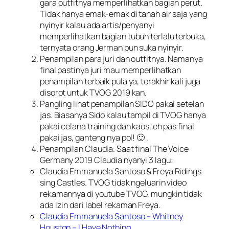
gara outfitnya memperlihatkan bagian perut.
Tidak hanya emak-emak di tanah air saja yang
nyinyir kalau ada artis/penyanyi
memperlihatkan bagian tubuh terlalu terbuka,
ternyata orang Jerman pun suka nyinyir.
Penampilan para juri dan outfitnya. Namanya
final pastinya juri mau memperlihatkan
penampilan terbaik pula ya, terakhir kali juga
disorot untuk TVOG 2019 kan.
Pangling lihat penampilan SIDO pakai setelan
jas. Biasanya Sido kalau tampil di TVOG hanya
pakai celana training dan kaos, eh pas final
pakai jas, ganteng nya pol! 🙂 .
Penampilan Claudia. Saat final The Voice
Germany 2019 Claudia nyanyi 3 lagu:
Claudia Emmanuela Santoso & Freya Ridings
sing Castles. TVOG tidak ngeluarin video
rekamannya di youtube TVOG, mungkin tidak
ada izin dari label rekaman Freya.
Claudia Emmanuela Santoso – Whitney
Houston – I Have Nothing
.