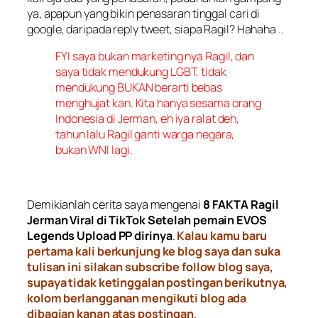
ya, apapun yang bikin penasaran tinggal cari di
google, daripada reply tweet, siapa Ragil? Hahaha ..
FYI saya bukan marketing nya Ragil, dan
saya tidak mendukung LGBT, tidak
mendukung BUKAN berarti bebas
menghujat kan. Kita hanya sesama orang
Indonesia di Jerman, eh iya ralat deh,
tahun lalu Ragil ganti warga negara,
bukan WNI lagi.
Demikianlah cerita saya mengenai
8 FAKTA Ragil
Jerman Viral di TikTok Setelah pemain EVOS
Legends Upload PP dirinya
.
Kalau kamu baru
pertama kali berkunjung ke blog saya dan suka
tulisan ini silakan subscribe follow blog saya,
supaya tidak ketinggalan postingan berikutnya,
kolom berlangganan mengikuti blog ada
dibagian kanan atas postingan
.