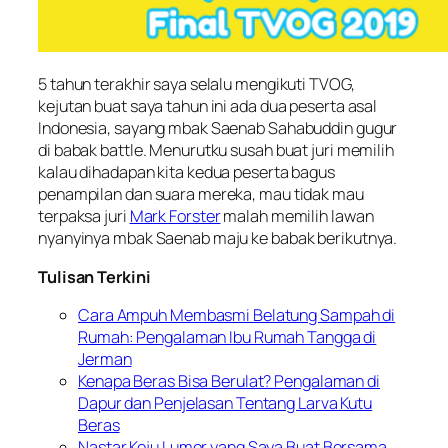
5 tahun terakhir saya selalu mengikuti TVOG,
kejutan buat saya tahun ini ada dua peserta asal
Indonesia, sayang mbak Saenab Sahabuddin gugur
di babak battle. Menurutku susah buat juri memilih
kalau dihadapan kita kedua peserta bagus
penampilan dan suara mereka, mau tidak mau
terpaksa juri
Mark Forster
malah memilih lawan
nyanyinya mbak Saenab maju ke babak berikutnya.
Tulisan Terkini
Cara Ampuh Membasmi Belatung Sampah di
Rumah: Pengalaman Ibu Rumah Tangga di
Jerman
Kenapa Beras Bisa Berulat? Pengalaman di
Dapur dan Penjelasan Tentang Larva Kutu
Beras
Nastar Keju Lumer yang Saya Buat Bersama