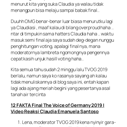
menurut kita yang suka Claudia ya walau tidak
menangpun bisa melaju sampai babak final..
Duuhh OMG benar-benar luar biasa menurutku lagi
ya Claudiasi , maaf kalau di bilang overproud haha ..
ntar di timpukin sama hatters Claudia haha .. waktu
masuk semi final aja saya sudah deg-degan nunggu
penghitungan voting, apalagi final nya, mana
moderatornya lambreta ngomongnya pengennya
cepat kasih unjuk hasill voting haha..
Kita semua tahu sudah 2 minggu lalu TVOG 2019
berlalu, namun saya ko rasanya sayang ah kalau
tidak menuliskannya di blog saya ini, entah kapan
lagi ada ajang meriah begini yang pesertanya asal
tanah air tercinta
12 FAKTA Final The Voice of Germany 2019 |
Video Reaksi Claudia Emanuela Santoso
Lena, moderator TVOG 2019 kena nyinyir gara-