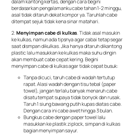
dalam kantong kertas, dengan cara begini
berdasarkan pengalamanku cabe tahan 1-2 minggu,
asal tidak ditaruh dekat kompor ya. Taruhlah cabe
ditempat sejuk tidak kena sinar matahari.
2.
Menyimpan cabe di kulkas
. Tidak asal masukin
ke kulkas, namun ada tipsnya agar cabai tetap segar
saat dismpan dikulkas. Jika hanya ditaruh dikantong
plastic lalu masukkan ke kulkas maka suhu dingin
akan membuat cabe cepat kering. Begini
menyimpan cabe di kulkas agar tidak cepat busuk:
Tanpa dicuci, taruh cabe di wadah tertutup
rapat. Alasi wadah dengan tisu tebal (paper
towel), jangan terlalu banyak menaruh cabe
disatu tempat supaya tidak bonyok dan rusak.
Taruh 1 siung bawang putih kupas diatas cabe.
Dengan cara ini cabe awet hingga 3 bulan.
Bungkus cabe dengan paper towel lalu
masukkan ke plastik ziplock, simpan di kulkas
bagian menyimpan sayur.