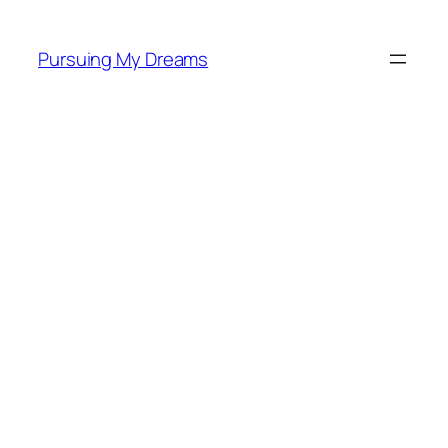
Skip
to
Pursuing My Dreams
content