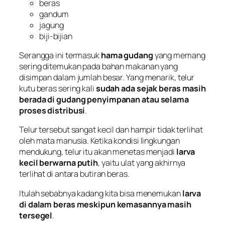
beras
gandum
jagung
biji-bijian
Serangga ini termasuk
hama gudang
yang memang
sering ditemukan pada bahan makanan yang
disimpan dalam jumlah besar. Yang menarik, telur
kutu beras sering kali
sudah ada sejak beras masih
berada di gudang penyimpanan atau selama
proses distribusi
.
Telur tersebut sangat kecil dan hampir tidak terlihat
oleh mata manusia. Ketika kondisi lingkungan
mendukung, telur itu akan menetas menjadi
larva
kecil berwarna putih
, yaitu ulat yang akhirnya
terlihat di antara butiran beras.
Itulah sebabnya kadang kita bisa menemukan
larva
di dalam beras meskipun kemasannya masih
tersegel
.