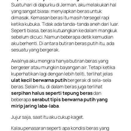
Suatu hari di dapurku di Jerman, aku melakukan hal
yang sangat biasa: menyiapkan beras untuk
dimasak. Kemasan beras itu masih tersegel rapi
ketika kubuka. Tidak ada tanda-tanda aneh dari luar.
Seperti biasa, beras kutuangkan ke dalam mangkuk
sebelum dicuci. Namun beberapa detik kemudian
aku berhenti. Di antara butiran beras putih itu, ada
sesuatu yang bergerak.
Awalnya aku mengira hanya butiran beras yang
bergeser atau mungkin bayangan air. Tetapi ketika
kuperhatikan lagi dengan lebih teliti, terlihat jelas
ulat kecil berwarna putih
bergerak di sela-sela
beras. Selain itu, di dalam beras juga terlihat
serpihan halus seperti tepung beras
dan
beberapa
serabut tipis berwarna putih yang
mirip jaring laba-laba
.
Jujur saja, saat itu aku cukup kaget.
Kalau penasaran seperti apa kondisi beras yang