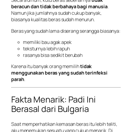
Secara umum, kutu beras sebenarnya
tidak
beracun dan tidak berbahaya bagi manusia
.
Namun jika jumlahnya sudah cukup banyak,
biasanya kualitas beras sudah menurun.
Beras yang sudah lama diserang serangga biasanya:
memiliki bau agak apek
teksturnya lebih rapuh
rasanya bisa sedikit berubah
Karena itu banyak orang memilih
tidak
menggunakan beras yang sudah terinfeksi
parah
.
Fakta Menarik: Padi Ini
Berasal dari Bulgaria
Saat memperhatikan kemasan beras itu lebih teliti,
aku menemukan sesuatu yang cukup menarik. Di