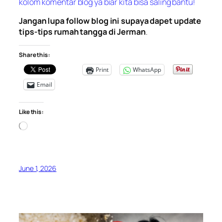
kolom komentar blog ya biar kita bisa saling bantu!
Jangan lupa follow blog ini supaya dapet update
tips-tips rumah tangga di Jerman
.
Share this:
Print
WhatsApp
Email
Like this:
Loading…
June 1, 2026