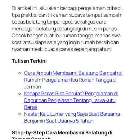
Di artikel ini, aku akan berbagi pengalaman pribadi,
tips praktis, dan trik aman supaya tempat sampah
bebas belatung tanpa repot, sekaligus cara
mencegah belatung datang lagi di musim panas.
Cocok banget buat ibu rumah tangga, mahasiswa
kost, atau siapa saja yang ingin rumah bersih dan
nyaman meski cuaca panas sepanjang tahun!
Tulisan Terkini
Cara Ampuh Membasmi Belatung Sampah di
Rumah: Pengalaman Ibu Rumah Tangga di
Jerman
Kenapa Beras Bisa Berulat? Pengalaman di
Dapur dan Penjelasan Tentang Larva Kutu
Beras
Nastar Keju Lumer yang Saya Buat Bersama
Benjamin Saat Usianya 5 Tahun
Step-by-Step Cara Membasmi Belatung di