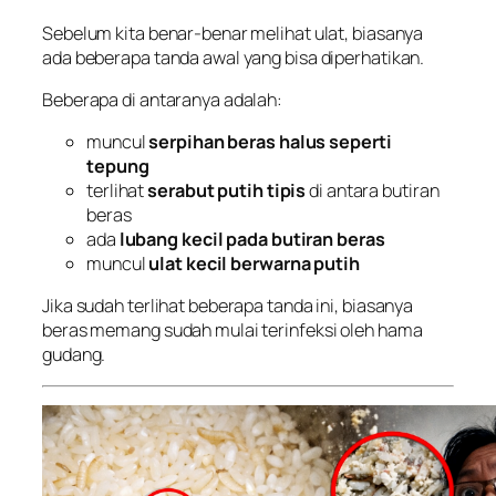
Sebelum kita benar-benar melihat ulat, biasanya
ada beberapa tanda awal yang bisa diperhatikan.
Beberapa di antaranya adalah:
muncul
serpihan beras halus seperti
tepung
terlihat
serabut putih tipis
di antara butiran
beras
ada
lubang kecil pada butiran beras
muncul
ulat kecil berwarna putih
Jika sudah terlihat beberapa tanda ini, biasanya
beras memang sudah mulai terinfeksi oleh hama
gudang.