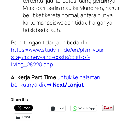
tertentu, jadi terbatas ruang geraknya.
Misal dari Berlin mau ke München, harus
beli tiket kereta normal, antara punya
kartu mahasiswa dan tidak, harganya
tidak beda jauh.
Perhitungan tidak jauh beda klik
https://www.study-in.de/en/plan-your-
stay/money-and-costs/cost-of-
living_28220.php
4. Kerja Part Time
untuk ke halaman
berikutnya klik
⇒
Next/Lanjut
Share this:
Print
WhatsApp
Email