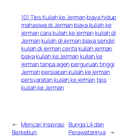
101 Tips Kuliah ke Jerman
biaya hidup
mahasiwa di Jerman
biaya kuliah ke
jerman
cara kuliah ke jerman
kuliah di
Jerman
kuliah di jerman biaya sendiri
kuliah di jerman cerita
kuliah jerman
biaya
kuliah ke Jerman
kuliah ke
jerman tanpa agen
perguruan tinggi
Jerman
persiapan kuliah ke jerman
persyaratan kuliah ke jerman
tips
kuliah ke Jerman
←
Mencari Inspirasi
Bunga Lili dan
Berkebun
Perawatannya
→