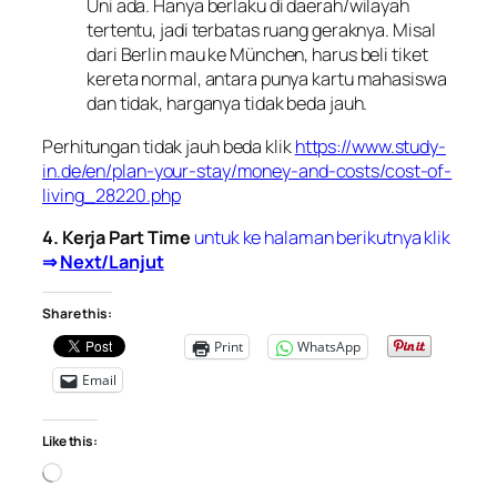
Uni ada. Hanya berlaku di daerah/wilayah
tertentu, jadi terbatas ruang geraknya. Misal
dari Berlin mau ke München, harus beli tiket
kereta normal, antara punya kartu mahasiswa
dan tidak, harganya tidak beda jauh.
Perhitungan tidak jauh beda klik
https://www.study-
in.de/en/plan-your-stay/money-and-costs/cost-of-
living_28220.php
4. Kerja Part Time
untuk ke halaman berikutnya klik
⇒
Next/Lanjut
Share this:
Print
WhatsApp
Email
Like this:
Loading…