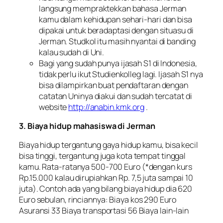
langsung mempraktekkan bahasa Jerman
kamu dalam kehidupan sehari-hari dan bisa
dipakai untuk beradaptasi dengan situasu di
Jerman. Studkol itu masih nyantai di banding
kalau sudah di Uni.
Bagi yang sudah punya ijasah S1 di Indonesia,
tidak perlu ikut Studienkolleg lagi. Ijasah S1 nya
bisa dilampirkan buat pendaftaran dengan
catatan Uninya diakui dan sudah tercatat di
website
http://anabin.kmk.org
.
3. Biaya hidup mahasiswa di Jerman
Biaya hidup tergantung gaya hidup kamu, bisa kecil
bisa tinggi, tergantung juga kota tempat tinggal
kamu. Rata-ratanya 500-700 Euro (*dengan kurs
Rp.15.000 kalau dirupiahkan Rp. 7,5 juta sampai 10
juta). Contoh ada yang bilang biaya hidup dia 620
Euro sebulan, rinciannya: Biaya kos 290 Euro
Asuransi 33 Biaya transportasi 56 Biaya lain-lain