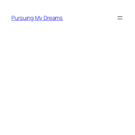
Skip
to
Pursuing My Dreams
content