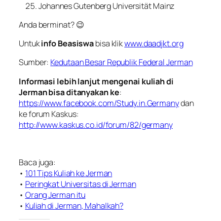
Johannes Gutenberg Universität Mainz
Anda berminat? 😉
Untuk
info Beasiswa
bisa klik
www.daadjkt.org
Sumber:
Kedutaan Besar Republik Federal Jerman
Informasi lebih lanjut mengenai kuliah di
Jerman bisa ditanyakan ke
:
https://www.facebook.com/Study.in.Germany
dan
ke forum Kaskus:
http://www.kaskus.co.id/forum/82/germany
Baca juga:
•
101 Tips Kuliah ke Jerman
•
Peringkat Universitas di Jerman
•
Orang Jerman itu
•
Kuliah di Jerman, Mahalkah?