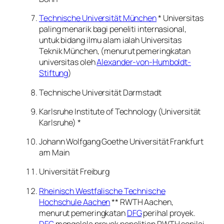
Technische Universität München
* Universitas
paling menarik bagi peneliti internasional,
untuk bidang ilmu alam ialah Universitas
Teknik München, (menurut pemeringkatan
universitas oleh
Alexander-von-Humboldt-
Stiftung
)
Technische Universität Darmstadt
Karlsruhe Institute of Technology (Universität
Karlsruhe) *
Johann Wolfgang Goethe Universität Frankfurt
am Main
Universität Freiburg
Rheinisch Westfalische Technische
Hochschule Aachen
** RWTH Aachen,
menurut pemeringkatan
DFG
perihal proyek.
DFG
mengelola proyek penelitian RWTH senilai