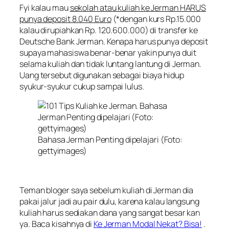
Fyi kalau mau
sekolah atau kuliah ke Jerman HARUS
punya deposit 8.040 Euro
(*dengan kurs Rp.15.000
kalau dirupiahkan Rp. 120.600.000) di transfer ke
Deutsche Bank Jerman. Kenapa harus punya deposit
supaya mahasiswa benar-benar yakin punya duit
selama kuliah dan tidak
luntang lantung
di Jerman.
Uang tersebut digunakan sebagai biaya hidup
syukur-syukur cukup sampai lulus.
Bahasa Jerman Penting dipelajari (Foto:
gettyimages)
Teman bloger saya sebelum kuliah di Jerman dia
pakai jalur jadi au pair dulu, karena kalau langsung
kuliah harus sediakan dana yang sangat besar kan
ya. Baca kisahnya di
Ke Jerman Modal Nekat? Bisa!
.