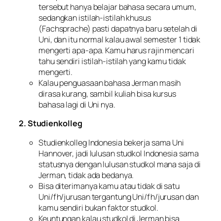
tersebut hanya belajar bahasa secara umum,
sedangkan istilah-istilah khusus
(Fachsprache) pasti dapatnya baru setelah di
Uni, dan itu normal kalau awal semester 1 tidak
mengerti apa-apa. Kamu harus rajin mencari
tahu sendiri istilah-istilah yang kamu tidak
mengerti.
Kalau penguasaan bahasa Jerman masih
dirasa kurang, sambil kuliah bisa kursus
bahasa lagi di Uni nya.
2.
Studienkolleg
Studienkolleg Indonesia bekerja sama Uni
Hannover, jadi lulusan studkol Indonesia sama
statusnya dengan lulusan studkol mana saja di
Jerman, tidak ada bedanya.
Bisa diterimanya kamu atau tidak di satu
Uni/fh/jurusan tergantung Uni/fh/jurusan dan
kamu sendiri bukan faktor studkol.
Keuntungan kalau studkol di Jerman bisa