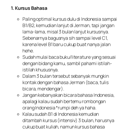
1. Kursus Bahasa
Paling optimal kursus dulu di Indonesia sampai
B1/B2, kemudian lanjut di Jerman, tapi jangan
lama-lama, misal 3 bulan lanjut kursusnya.
Sebenarnya bagusnya sih sampai level C1,
karena level B1 baru cukup buat nanya jalan
hehe.
Sudah mulai baca buku/literature yang sesuai
dengan bidang kamu, sambil pahami istilah-
istilah khususnya.
Dalam 3 bulan tersebut sebanyak mungkin
kontak dengan bahasa Jerman (baca, tulis
bicara, mendengar).
Jangan kebanyakan bicara bahasa Indonesia,
apalagi kalau sudah bertemu rombongan
orang Indonesia *rumpi deh ya haha.
Kalau sudah B1 di Indonesia kemudian
ditambah kursus (intensiv) 3 bulan, harusnya
cukup buat kuliah, namun kursus bahasa