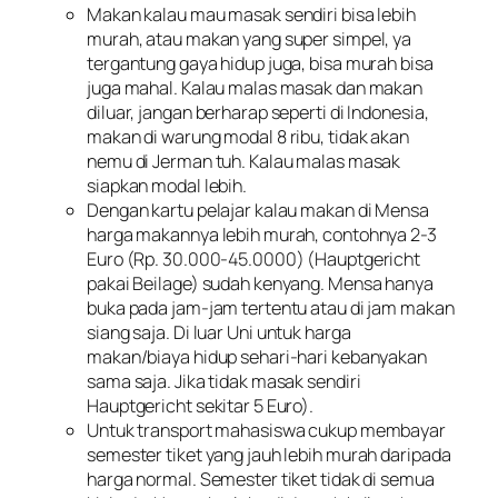
Makan kalau mau masak sendiri bisa lebih
murah, atau makan yang super simpel, ya
tergantung gaya hidup juga, bisa murah bisa
juga mahal. Kalau malas masak dan makan
diluar, jangan berharap seperti di Indonesia,
makan di warung modal 8 ribu, tidak akan
nemu di Jerman tuh. Kalau malas masak
siapkan modal lebih.
Dengan kartu pelajar kalau makan di Mensa
harga makannya lebih murah, contohnya 2-3
Euro (Rp. 30.000-45.0000) (Hauptgericht
pakai Beilage) sudah kenyang. Mensa hanya
buka pada jam-jam tertentu atau di jam makan
siang saja. Di luar Uni untuk harga
makan/biaya hidup sehari-hari kebanyakan
sama saja. Jika tidak masak sendiri
Hauptgericht sekitar 5 Euro).
Untuk transport mahasiswa cukup membayar
semester tiket yang jauh lebih murah daripada
harga normal. Semester tiket tidak di semua