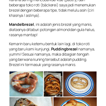
beberapa toko roti (bäckerei) saya jadi menemukan
brezel dengan beberapa tipe, tidak melulu asin (ciri
khasnya / aslinya).
Mandelbrezel
, ini adalah jenis brezel yang manis,
diatasnya ditaburi potongan almond dan gula halus,
rasanya mantap!
Kemarin baru ketemu bentuk lain lagi, di toko roti
yang baru kami kunjungi,
Puddingbrezel
namanya,
yummi! Sesuai namanya, maka dibagian tengah
yang berwana kuning tersebut adalah pudding.
Brezel ini termasuk yang rasanya manis.