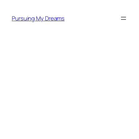
Skip
to
Pursuing My Dreams
content