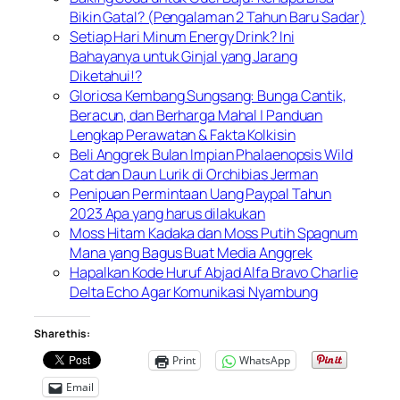
Bikin Gatal? (Pengalaman 2 Tahun Baru Sadar)
Setiap Hari Minum Energy Drink? Ini
Bahayanya untuk Ginjal yang Jarang
Diketahui!?
Gloriosa Kembang Sungsang: Bunga Cantik,
Beracun, dan Berharga Mahal | Panduan
Lengkap Perawatan & Fakta Kolkisin
Beli Anggrek Bulan Impian Phalaenopsis Wild
Cat dan Daun Lurik di Orchibias Jerman
Penipuan Permintaan Uang Paypal Tahun
2023 Apa yang harus dilakukan
Moss Hitam Kadaka dan Moss Putih Spagnum
Mana yang Bagus Buat Media Anggrek
Hapalkan Kode Huruf Abjad Alfa Bravo Charlie
Delta Echo Agar Komunikasi Nyambung
Share this:
Print
WhatsApp
Email