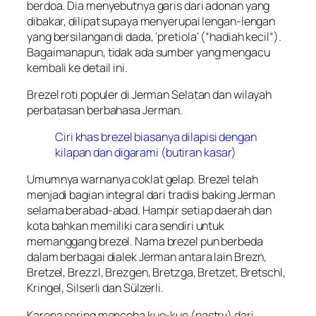
berdoa. Dia menyebutnya garis dari adonan yang
dibakar, dilipat supaya menyerupai lengan-lengan
yang bersilangan di dada, ‘
pretiola
‘ (“
hadiah kecil
“).
Bagaimanapun, tidak ada sumber yang mengacu
kembali ke detail ini.
Brezel roti populer di
Jerman Selatan
dan wilayah
perbatasan berbahasa Jerman.
Ciri khas brezel biasanya dilapisi dengan
kilapan dan digarami (butiran kasar)
Umumnya warnanya coklat gelap. Brezel telah
menjadi bagian integral dari tradisi baking Jerman
selama berabad-abad. Hampir setiap daerah dan
kota bahkan memiliki cara sendiri untuk
memanggang brezel. Nama brezel pun berbeda
dalam berbagai dialek Jerman antara lain Brezn,
Bretzel, Brezzl, Brezgen, Bretzga, Bretzet, Bretschl,
Kringel, Silserli dan Sülzerli.
Karena sering mencoba kue-kue (pastry) dari