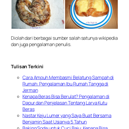
Diolah dari berbagai sumber salah satunya wikipedia
dan juga pengalaman penulis.
Tulisan Terkini
Cara Ampuh Membasmi Belatung Sampah di
Rumah: Pengalaman Ibu Rumah Tangga di
Jerman
Kenapa Beras Bisa Berulat? Pengalaman di
Dapur dan Penjelasan Tentang Larva Kutu
Beras
Nastar Keju Lumer yang Saya Buat Bersama
Benjamin Saat Usianya 5 Tahun
Baking Soda untuk Cuci Baju: Kenapa Bisa