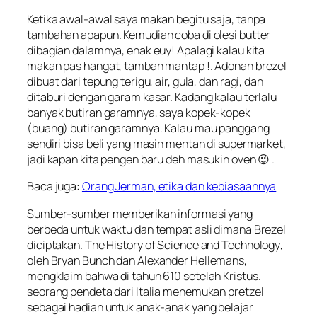
Ketika awal-awal saya makan begitu saja, tanpa
tambahan apapun. Kemudian coba di olesi butter
dibagian dalamnya, enak euy! Apalagi kalau kita
makan pas hangat, tambah mantap !. Adonan brezel
dibuat dari tepung terigu, air, gula, dan ragi, dan
ditaburi dengan garam kasar. Kadang kalau terlalu
banyak butiran garamnya, saya kopek-kopek
(buang) butiran garamnya. Kalau mau panggang
sendiri bisa beli yang masih mentah di supermarket,
jadi kapan kita pengen baru deh masukin oven 😉 .
Baca juga:
Orang Jerman, etika dan kebiasaannya
Sumber-sumber memberikan informasi yang
berbeda untuk waktu dan tempat asli dimana Brezel
diciptakan.
The History of Science and Technology
,
oleh
Bryan Bunch
dan
Alexander Hellemans
,
mengklaim bahwa di tahun 610 setelah Kristus.
seorang pendeta dari Italia menemukan pretzel
sebagai hadiah untuk anak-anak yang belajar