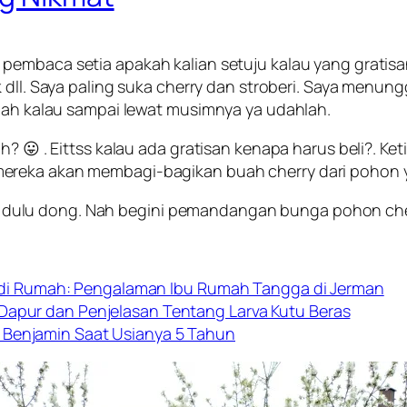
a pembaca setia apakah kalian setuju kalau yang grati
sik dll. Saya paling suka cherry dan stroberi. Saya men
hlah kalau sampai lewat musimnya ya udahlah.
oh? 😛 . Eittss kalau ada gratisan kenapa harus beli?. 
mereka akan membagi-bagikan buah cherry dari pohon 
ulu dong. Nah begini pemandangan bunga pohon cher
i Rumah: Pengalaman Ibu Rumah Tangga di Jerman
 Dapur dan Penjelasan Tentang Larva Kutu Beras
 Benjamin Saat Usianya 5 Tahun