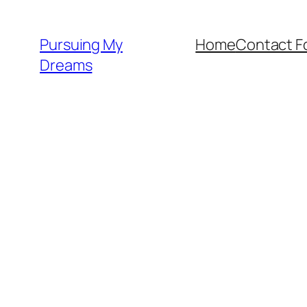
Skip
to
Pursuing My
Home
Contact F
content
Dreams