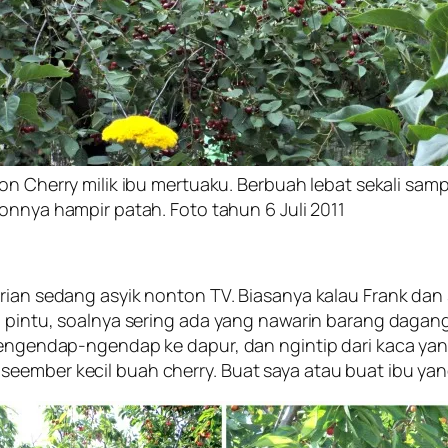
n Cherry milik ibu mertuaku. Berbuah lebat sekali samp
nnya hampir patah. Foto tahun 6 Juli 2011
irian sedang asyik nonton TV. Biasanya kalau Frank dan
ka pintu, soalnya sering ada yang nawarin barang dagan
 mengendap-ngendap ke dapur, dan ngintip dari kaca ya
seember kecil buah cherry. Buat saya atau buat ibu y