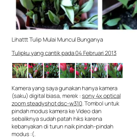
Lihattt Tulip Mulai Muncul Bunganya
Tulipku yang cantik pada 04 Februari 2013
Kamera yang saya gunakan hanya kamera
(saku) digital biasa, merek :
sony 4x optical
zoom steadyshot dsc-w310
. Tombol untuk
pindah modus kamera ke Video dan
sebaliknya sudah patah hiks karena
kebanyakan di turun naik pindah-pindah
modus :(.