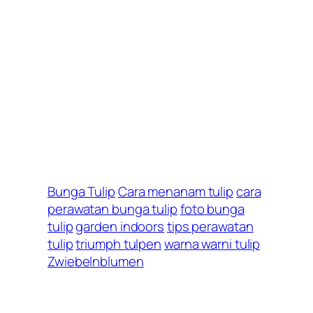
Bunga Tulip
Cara menanam tulip
cara
perawatan bunga tulip
foto bunga
tulip
garden indoors
tips perawatan
tulip
triumph tulpen
warna warni tulip
Zwiebelnblumen