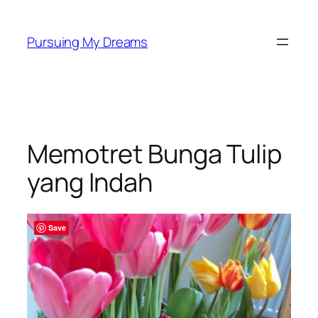
Skip
to
Pursuing My Dreams
content
Memotret Bunga Tulip
yang Indah
Save