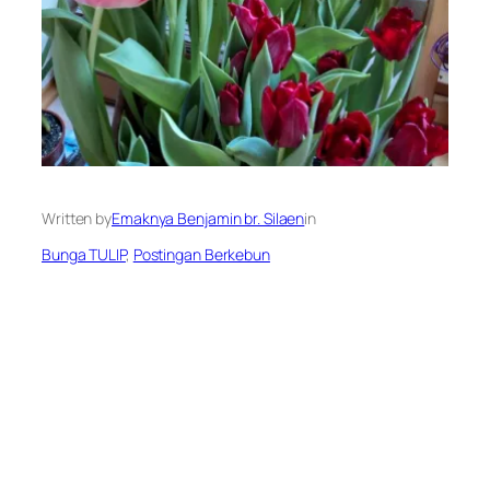
Written by
Emaknya Benjamin br. Silaen
in
Bunga TULIP
, 
Postingan Berkebun