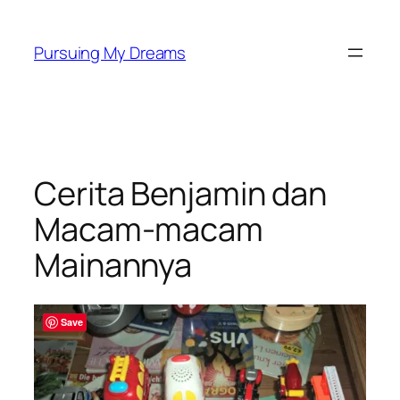
Skip
to
Pursuing My Dreams
content
Cerita Benjamin dan
Macam-macam
Mainannya
Save