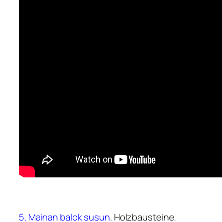
5. Mainan balok susun
.
Holzbausteine
.