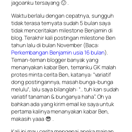
jagoanku tersayang 🙂 .
Waktu berlalu dengan cepatnya, sungguh
tidak terasa ternyata sudah 5 bulan saya
tidak menceritakan milestone Benjamin di
blog. Terakhir kali postingan milestone Ben
tahun lalu di bulan November (Baca:
Perkembangan Benjamin usia 16 bulan
).
Teman-teman blogger banyak yang
menanyakan kabar Ben, temanku GK malah
protes minta cerita Ben, katanya: “
variatif
dong postingannya, masah bunga-bunga
melulu
“, lalu saya bilanglah: “..
tuh kan sudah
variatif tanaman & bunganya
haha”. Oh ya
bahkan ada yang kirim email ke saya untuk
pertama kalinya menanyakan kabar Ben,
makasih yaaa 😎 .
Kali ini mau cerita mengenai aneka mainan