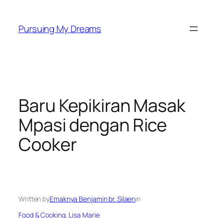
Skip
to
Pursuing My Dreams
content
Baru Kepikiran Masak
Mpasi dengan Rice
Cooker
Written by
Emaknya Benjamin br. Silaen
in
Food & Cooking
, 
Lisa Marie