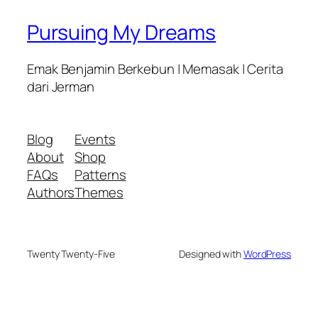
Pursuing My Dreams
Emak Benjamin Berkebun | Memasak | Cerita
dari Jerman
Blog
Events
About
Shop
FAQs
Patterns
Authors
Themes
Twenty Twenty-Five
Designed with
WordPress