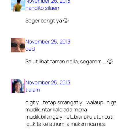
November 26, 2013
nandito silaen
Seger bangt ya 🙂
November 25, 2013
ded
Salut lihat taman nella, segarrrrr….. 🙂
November 25, 2013
tialam
o gt y….tetap smangat y….walaupun ga
mudik..ntar kalo ada rncna
mudik,bilang2 y nel…biar aku atur cuti
jg…kita ke atrium la makan rica rica