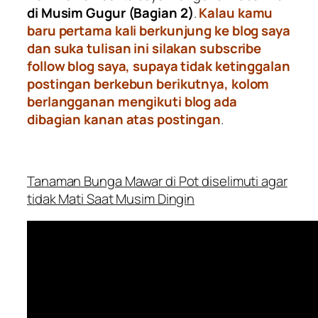
di Musim Gugur (Bagian 2)
.
Kalau kamu
baru pertama kali berkunjung ke blog saya
dan suka tulisan ini silakan subscribe
follow blog saya, supaya tidak ketinggalan
postingan berkebun berikutnya, kolom
berlangganan mengikuti blog ada
dibagian kanan atas postingan
.
Tanaman Bunga Mawar di Pot diselimuti agar
tidak Mati Saat Musim Dingin