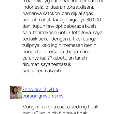
mba nella..yg cabe habanero itu ada di
indonesia, di daerah toraja..disana
namanya katokon..dan dijual agak
sedikit mahal, 1/4 kg harganya 30.000
dan itupun hny dpt beberapa buah
saja..terimakasih untuk foto2nya..saya
tertarik sekali dengan artikel bunga
tulipnya..kalo ingin memesan benih
bunga tulip tersebut,bagaimana
caranya iaa.??kebetulan tanah
dirumah saya termasuk
subur..terimakasih
February 13, 2014
pursuingmydreams
Mungkin karena cuaca sedang tidak
bagus? jadi bibit-bibitnya tidak