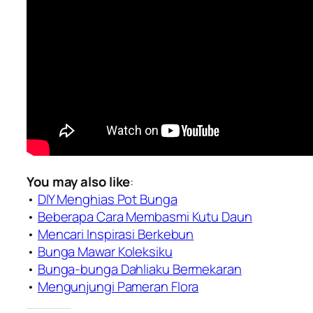
You may also like
:
•
DIY Menghias Pot Bunga
•
Beberapa Cara Membasmi Kutu Daun
•
Mencari Inspirasi Berkebun
•
Bunga Mawar Koleksiku
•
Bunga-bunga Dahliaku Bermekaran
•
Mengunjungi Pameran Flora