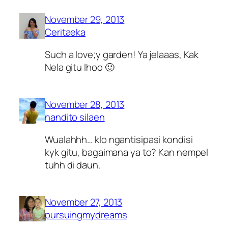
November 29, 2013
Ceritaeka
Such a love;y garden! Ya jelaaas, Kak
Nela gitu lhoo 🙂
November 28, 2013
nandito silaen
Wualahhh… klo ngantisipasi kondisi
kyk gitu, bagaimana ya to? Kan nempel
tuhh di daun.
November 27, 2013
pursuingmydreams