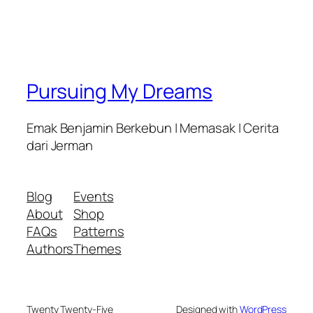
Pursuing My Dreams
Emak Benjamin Berkebun | Memasak | Cerita
dari Jerman
Blog
Events
About
Shop
FAQs
Patterns
Authors
Themes
Twenty Twenty-Five
Designed with
WordPress