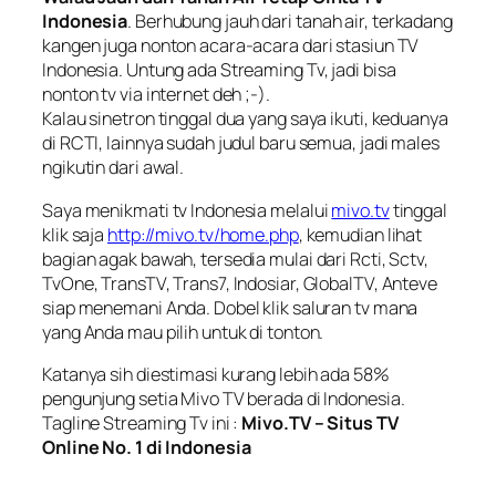
Indonesia
. Berhubung jauh dari tanah air, terkadang
kangen juga nonton acara-acara dari stasiun TV
Indonesia. Untung ada Streaming Tv, jadi bisa
nonton tv via internet deh ;-).
Kalau sinetron tinggal dua yang saya ikuti, keduanya
di RCTI, lainnya sudah judul baru semua, jadi males
ngikutin dari awal.
Saya menikmati tv Indonesia melalui
mivo.tv
tinggal
klik saja
http://mivo.tv/home.php
, kemudian lihat
bagian agak bawah, tersedia mulai dari Rcti, Sctv,
TvOne, TransTV, Trans7, Indosiar, GlobalTV, Anteve
siap menemani Anda. Dobel klik saluran tv mana
yang Anda mau pilih untuk di tonton.
Katanya sih diestimasi kurang lebih ada 58%
pengunjung setia Mivo TV berada di Indonesia.
Tagline Streaming Tv ini :
Mivo.TV – Situs TV
Online No. 1 di Indonesia