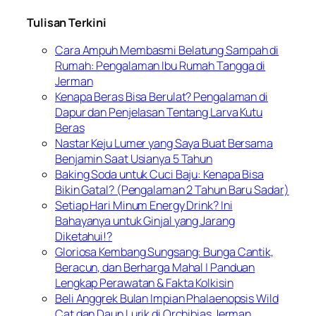
Tulisan Terkini
Cara Ampuh Membasmi Belatung Sampah di
Rumah: Pengalaman Ibu Rumah Tangga di
Jerman
Kenapa Beras Bisa Berulat? Pengalaman di
Dapur dan Penjelasan Tentang Larva Kutu
Beras
Nastar Keju Lumer yang Saya Buat Bersama
Benjamin Saat Usianya 5 Tahun
Baking Soda untuk Cuci Baju: Kenapa Bisa
Bikin Gatal? (Pengalaman 2 Tahun Baru Sadar)
Setiap Hari Minum Energy Drink? Ini
Bahayanya untuk Ginjal yang Jarang
Diketahui!?
Gloriosa Kembang Sungsang: Bunga Cantik,
Beracun, dan Berharga Mahal | Panduan
Lengkap Perawatan & Fakta Kolkisin
Beli Anggrek Bulan Impian Phalaenopsis Wild
Cat dan Daun Lurik di Orchibias Jerman