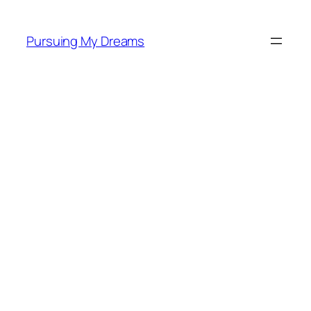
Skip
to
Pursuing My Dreams
content