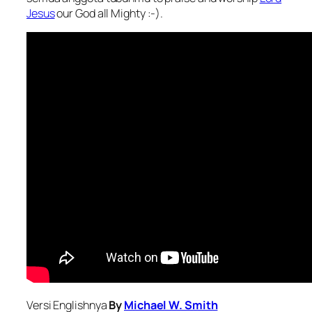
Jesus
our God all Mighty :-).
Versi Englishnya
By
Michael W. Smith