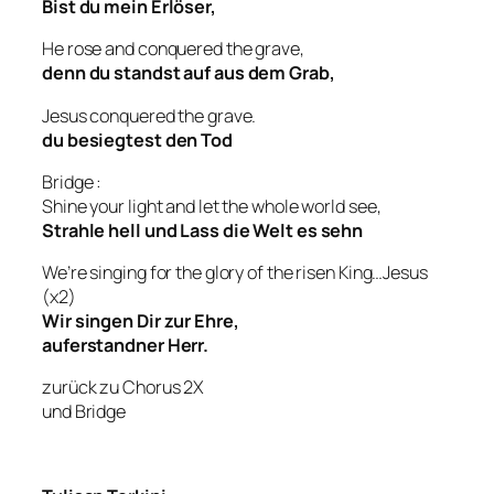
Bist du mein Erlöser,
He rose and conquered the grave,
denn du standst auf aus dem Grab,
Jesus conquered the grave.
du besiegtest den Tod
Bridge :
Shine your light and let the whole world see,
Strahle hell und Lass die Welt es sehn
We’re singing for the glory of the risen King…Jesus
(x2)
Wir singen Dir zur Ehre,
auferstandner Herr.
zurück zu Chorus 2X
und Bridge