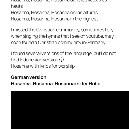
hauts
Hosanna, Hosanna, Hosanna en las alturas
Hosanna, Hosanna, Hosanna in the highest
I missed the Christian community, sometimes I cry
when singing the hymns that I see on youtube, may I
soon found a Christian community in Germany.
I found several versions of the language, but I do not
find Indonesian version 🙁
Hosanna with lyrics for worship
German version :
Hosanna, Hosanna, Hosanna in der Höhe