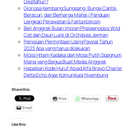
Diketahui!?
Gloriosa Kembang Sungsang: Bunga Cantik,
Beracun, dan Berharga Mahal | Panduan
Lengkap Perawatan & Fakta Kolkisin
Beli Anggrek Bulan Impian Phalaenopsis Wild
Cat dan Daun Lurik di Orchibias Jerman
Penipuan Permintaan Uang Paypal Tahun
2023 Apa yang harus dilakukan
Moss Hitam Kadaka dan Moss Putih Spagnum
Mana yang Bagus Buat Media Anggrek
Hapalkan Kode Huruf Abjad Alfa Bravo Charlie
Delta Echo Agar Komunikasi Nyambung
Share this:
Print
WhatsApp
Email
Like this: