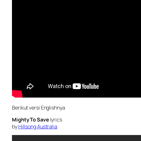
Berikut versi Englishnya
Mighty To Save
lyrics
by
Hillsong Australia