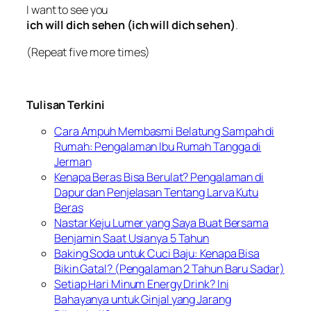
I want to see you
ich will dich sehen (ich will dich sehen)
.
(Repeat five more times)
Tulisan Terkini
Cara Ampuh Membasmi Belatung Sampah di
Rumah: Pengalaman Ibu Rumah Tangga di
Jerman
Kenapa Beras Bisa Berulat? Pengalaman di
Dapur dan Penjelasan Tentang Larva Kutu
Beras
Nastar Keju Lumer yang Saya Buat Bersama
Benjamin Saat Usianya 5 Tahun
Baking Soda untuk Cuci Baju: Kenapa Bisa
Bikin Gatal? (Pengalaman 2 Tahun Baru Sadar)
Setiap Hari Minum Energy Drink? Ini
Bahayanya untuk Ginjal yang Jarang