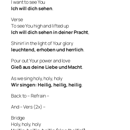
I want to see You
Ich will dich sehen
.
Verse
To see You high and lifted up
Ich will dich sehen in deiner Pracht
,
Shinin’ in the light of Your glory
leuchtend, erhoben und herrlich
.
Pour out Your power and love
Gieß aus deine Liebe und Macht
.
As we sing holy, holy, holy
Wir singen: Heilig, heilig, heilig
.
Back to – Refrain –
And – Vers (2x) –
Bridge
Holy, holy, holy