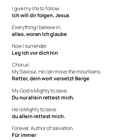
I give my life to follow
Ich will dir folgen, Jesus
Everything I believe in,
alles, woran Ich glaube
Now I surrender.
Leg Ich vor dich hin
Chorus :
My Saviour, He can move the mountains,
Retter, dein wort versetzt Berge
My God is Mighty to save,
Du nur allein rettest mich,
He is Mighty to save.
du allein rettest mich.
Forever, Author of salvation,
Für immer