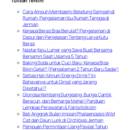
Tulisan Terkini
Cara Ampuh Membasmi Belatung Sampah di
Rumah: Pengalaman Ibu Rumah Tangga di
Jerman
Kenapa Beras Bisa Berulat? Pengalaman di
Dapur dan Penjelasan Tentang Larva Kutu
Beras
Nastar Keju Lumer yang Saya Buat Bersama
Benjamin Saat Usianya 5 Tahun
Baking Soda untuk Cuci Baju: Kenapa Bisa
Bikin Gatal? (Pengalaman 2 Tahun Baru Sadar)
Setiap Hari Minum Energy Drink? Ini
Bahayanya untuk Ginjal yang Jarang
Diketahui!?
Gloriosa Kembang Sungsang: Bunga Cantik,
Beracun, dan Berharga Mahal | Panduan
Lengkap Perawatan & Fakta Kolkisin
Beli Anggrek Bulan Impian Phalaenopsis Wild
Cat dan Daun Lurik di Orchibias Jerman
Penipuan Permintaan Uang Paypal Tahun