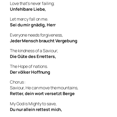
Love that’s never failing;
Unfehlbare Liebe,
Let mercy fall on me.
Sei du mir gnädig, Herr
Everyone needs forgiveness,
Jeder Mensch braucht Vergebung
The kindness of a Saviour;
Die Güte des Erretters,
The Hope of nations.
Der völker Hoffnung
Chorus :
Saviour, He can move the mountains,
Retter, dein wort versetzt Berge
My God is Mighty to save,
Du nur allein rettest mich,