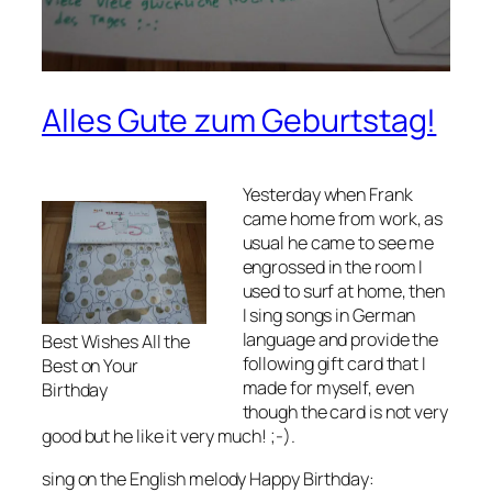
Alles Gute zum Geburtstag!
Yesterday when Frank
came home from work, as
usual he came to see me
engrossed in the room I
used to surf at home, then
I sing songs in German
language and provide the
Best Wishes All the
following gift card that I
Best on Your
made for myself, even
Birthday
though the card is not very
good but he like it very much! ;-).
sing on the English melody Happy Birthday: