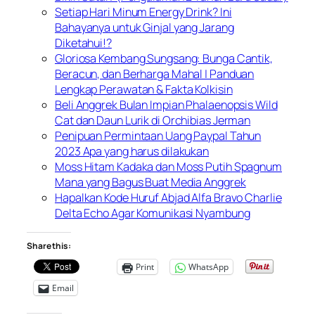
Setiap Hari Minum Energy Drink? Ini
Bahayanya untuk Ginjal yang Jarang
Diketahui!?
Gloriosa Kembang Sungsang: Bunga Cantik,
Beracun, dan Berharga Mahal | Panduan
Lengkap Perawatan & Fakta Kolkisin
Beli Anggrek Bulan Impian Phalaenopsis Wild
Cat dan Daun Lurik di Orchibias Jerman
Penipuan Permintaan Uang Paypal Tahun
2023 Apa yang harus dilakukan
Moss Hitam Kadaka dan Moss Putih Spagnum
Mana yang Bagus Buat Media Anggrek
Hapalkan Kode Huruf Abjad Alfa Bravo Charlie
Delta Echo Agar Komunikasi Nyambung
Share this:
Print
WhatsApp
Email