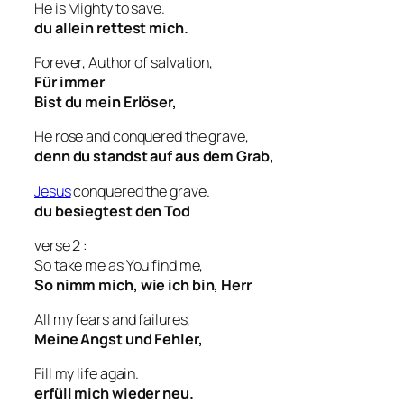
He is Mighty to save.
du allein rettest mich.
Forever, Author of salvation,
Für immer
Bist du mein Erlöser,
He rose and conquered the grave,
denn du standst auf aus dem Grab,
Jesus
conquered the grave.
du besiegtest den Tod
verse 2 :
So take me as You find me,
So nimm mich, wie ich bin, Herr
All my fears and failures,
Meine Angst und Fehler,
Fill my life again.
erfüll mich wieder neu.