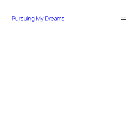
Skip
to
Pursuing My Dreams
content