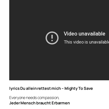
lyrics Du allein rettest mich – Mighty To Save
Everyone needs compassion,
Jeder Mensch braucht Erbarmen