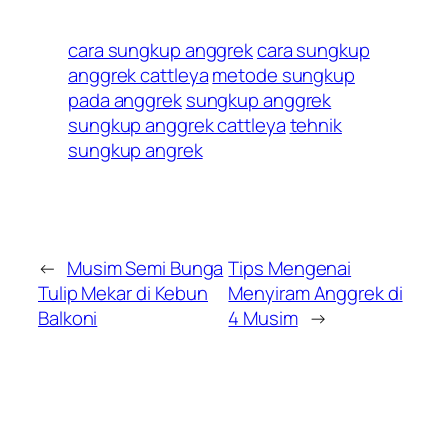
cara sungkup anggrek
cara sungkup
anggrek cattleya
metode sungkup
pada anggrek
sungkup anggrek
sungkup anggrek cattleya
tehnik
sungkup angrek
←
Musim Semi Bunga
Tips Mengenai
Tulip Mekar di Kebun
Menyiram Anggrek di
Balkoni
4 Musim
→