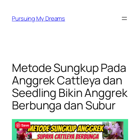
Skip
to
Pursuing My Dreams
content
Metode Sungkup Pada
Anggrek Cattleya dan
Seedling Bikin Anggrek
Berbunga dan Subur
Save