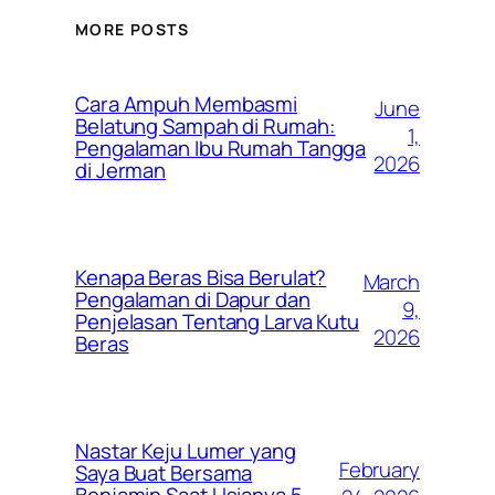
MORE POSTS
Cara Ampuh Membasmi
June
Belatung Sampah di Rumah:
1,
Pengalaman Ibu Rumah Tangga
2026
di Jerman
Kenapa Beras Bisa Berulat?
March
Pengalaman di Dapur dan
9,
Penjelasan Tentang Larva Kutu
2026
Beras
Nastar Keju Lumer yang
February
Saya Buat Bersama
Benjamin Saat Usianya 5