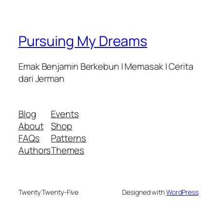
Pursuing My Dreams
Emak Benjamin Berkebun | Memasak | Cerita
dari Jerman
Blog
Events
About
Shop
FAQs
Patterns
Authors
Themes
Twenty Twenty-Five
Designed with
WordPress