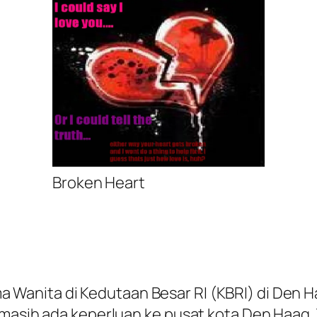
Broken Heart
anita di Kedutaan Besar RI (KBRI) di Den Ha
masih ada keperluan ke pusat kota Den Haag. T