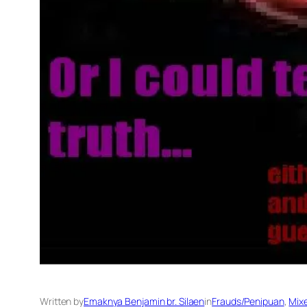
Written by
Emaknya Benjamin br. Silaen
in
Frauds/Penipuan
, 
Mix