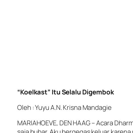
“Koelkast” Itu Selalu Digembok
Oleh : Yuyu A.N. Krisna Mandagie
MARIAHOEVE, DEN HAAG – Acara Dharma W
saja bubar. Aku bergegas keluar karena 