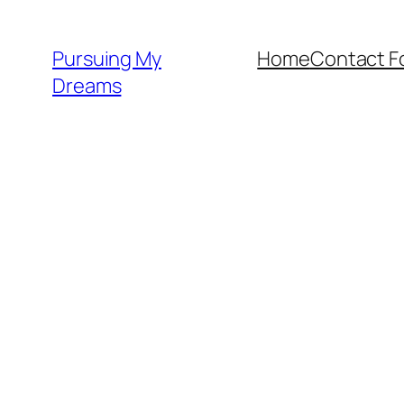
Skip
to
Pursuing My
Home
Contact F
content
Dreams