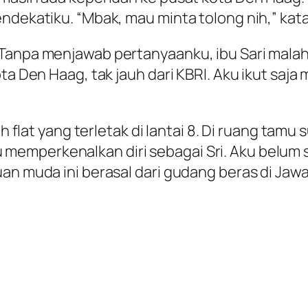
ndekatiku. “Mbak, mau minta tolong nih,” kata 
 Tanpa menjawab pertanyaanku, ibu Sari mal
ota Den Haag, tak jauh dari KBRI. Aku ikut saj
uah flat yang terletak di lantai 8. Di ruang t
memperkenalkan diri sebagai Sri. Aku belum
an muda ini berasal dari gudang beras di Jaw