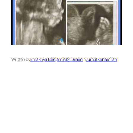
Written by
Emaknya Benjamin br. Silaen
in
Jurnal kehamilan