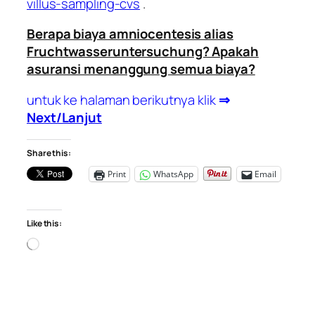
villus-sampling-cvs
.
Berapa biaya amniocentesis alias
Fruchtwasseruntersuchung? Apakah
asuransi menanggung semua biaya?
untuk ke halaman berikutnya klik
⇒
Next/Lanjut
Share this:
Print
WhatsApp
Email
Like this:
Loading…