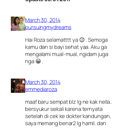
March 30, 2014
pursuingmydreams
Hai Roza selamatttt ya 😉 . Semoga
kamu dan si bayi sehat yaa. Aku ga
mengalami mual-mual, ngidam juga
nga 😀 .
March 30, 2014
emmediaroza
maaf baru sempat blz lg ne kak nella..
bersyukur sekali karena ternyata
setelah di cek ke dokter kandungan,
saya memang benar2 lg hamil. dan