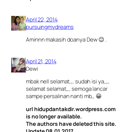
April 22, 2014
pursuingmydreams
Aminnn makasih doanya Dew 😉 .
April 21, 2014
Dewi
mbak nell selamat,,, sudah isi ya,,,,
selamat selamat,,, semoga lancar
sampe persalinan nanti mb,, 😀
url hidupdantakdir.wordpress.com
is no longer available.
The authors have deleted this site.
Update 08.01.2017