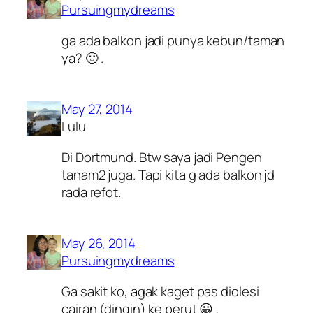
Pursuingmydreams
ga ada balkon jadi punya kebun/taman
ya? 🙂 .
May 27, 2014
Lulu
Di Dortmund. Btw saya jadi Pengen
tanam2 juga. Tapi kita g ada balkon jd
rada refot.
May 26, 2014
Pursuingmydreams
Ga sakit ko, agak kaget pas diolesi
cairan (dingin) ke perut 😀 .