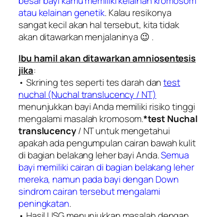
besar bayi kamu memiliki kelainan kromosom
atau kelainan genetik
. Kalau resikonya
sangat kecil akan hal tersebut, kita tidak
akan ditawarkan menjalaninya 😉 .
Ibu hamil akan ditawarkan amniosentesis
jika
:
• Skrining tes seperti tes darah dan
test
nuchal (Nuchal translucency / NT)
menunjukkan bayi Anda memiliki risiko tinggi
mengalami masalah kromosom.
*test Nuchal
translucency
/ NT untuk mengetahui
apakah ada pengumpulan cairan bawah kulit
di bagian belakang leher bayi Anda.
Semua
bayi memiliki cairan di bagian belakang leher
mereka, namun pada bayi dengan Down
sindrom cairan tersebut mengalami
peningkatan
.
• Hasil USG menunjukkan masalah dengan