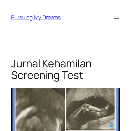
Skip
to
Pursuing My Dreams
content
Jurnal Kehamilan
Screening Test