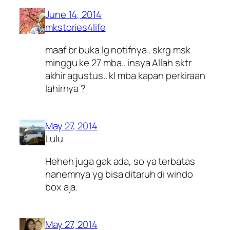
June 14, 2014
mkstories4life
maaf br buka lg notifnya.. skrg msk
minggu ke 27 mba.. insya Allah sktr
akhir agustus.. kl mba kapan perkiraan
lahirnya ?
May 27, 2014
Lulu
Heheh juga gak ada, so ya terbatas
nanemnya yg bisa ditaruh di windo
box aja.
May 27, 2014