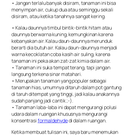
• Jangan terlalu banyak disiram, tanaman ini bisa
menyimpan air, cukup dua atau seminggu sekali
disiram, atau ketika tanahnya sangat kering.
• Kalau daunnya timbul bintik-bintik hitam atau
daunnya berwarna kuning, kemungkinan karena
kebanyakan air. Kalau daun-daunnya merunduk
berarti dia butuh air. Kalau daun-daunnya menjadi
warna kecoklatan coba kasih air suling, karena
tanaman ini peka akan zat-zat kimia dalam air.
• Tanaman ini suka tempat terang, tapi jangan
langsung terkena sinar matahari.
• Merupakan tanaman yang populer sebagai
tanaman hias, umumnya ditaruh dalam pot gantung
di taruh ditempat yang tinggi, jadi kalau anakannya
sudah panjang jadi cantik ;-).
• Tanaman laba-laba ini dapat mengurangi polusi
udara dalam ruangan khususnya mengurangi
konsentrasi
formaldehyde
di dalam ruangan.
Ketika membuat tulisan ini, saya baru menemukan