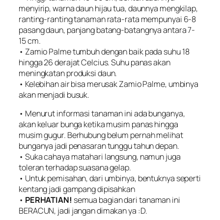
menyirip, warna daun hijau tua, daunnya mengkilap,
ranting-ranting tanaman rata-rata mempunyai 6-8
pasang daun, panjang batang-batangnya antara 7-
15 cm.
• Zamio Palme tumbuh dengan baik pada suhu 18
hingga 26 derajat Celcius. Suhu panas akan
meningkatan produksi daun.
• Kelebihan air bisa merusak Zamio Palme, umbinya
akan menjadi busuk.
• Menurut informasi tanaman ini ada bunganya,
akan keluar bunga ketika musim panas hingga
musim gugur. Berhubung belum pernah melihat
bunganya jadi penasaran tunggu tahun depan.
• Suka cahaya matahari langsung, namun juga
toleran terhadap suasana gelap.
• Untuk pemisahan, dari umbinya, bentuknya seperti
kentang jadi gampang dipisahkan
•
PERHATIAN!
semua bagian dari tanaman ini
BERACUN, jadi jangan dimakan ya :D.