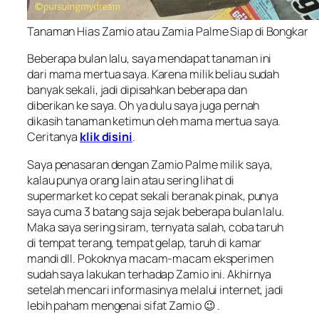
Tanaman Hias Zamio atau Zamia Palme Siap di Bongkar
Beberapa bulan lalu, saya mendapat tanaman ini
dari mama mertua saya. Karena milik beliau sudah
banyak sekali, jadi dipisahkan beberapa dan
diberikan ke saya. Oh ya dulu saya juga pernah
dikasih tanaman ketimun oleh mama mertua saya.
Ceritanya
klik disini
.
Saya penasaran dengan
Zamio Palme
milik saya,
kalau punya orang lain atau sering lihat di
supermarket ko cepat sekali beranak pinak, punya
saya cuma 3 batang saja sejak beberapa bulan lalu.
Maka saya sering siram, ternyata salah, coba taruh
di tempat terang, tempat gelap, taruh di kamar
mandi dll. Pokoknya macam-macam eksperimen
sudah saya lakukan terhadap Zamio ini. Akhirnya
setelah mencari informasinya melalui internet, jadi
lebih paham mengenai sifat Zamio 😉 .