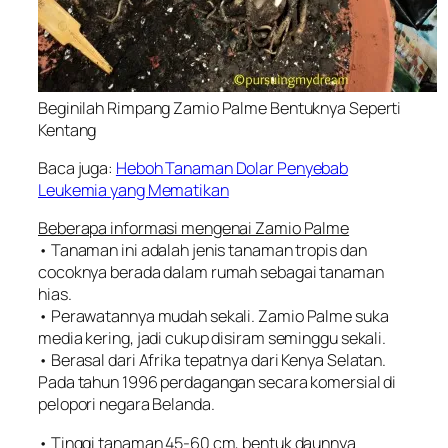
Beginilah Rimpang Zamio Palme Bentuknya Seperti
Kentang
Baca juga:
Heboh Tanaman Dolar Penyebab
Leukemia yang Mematikan
Beberapa informasi mengenai Zamio Palme
• Tanaman ini adalah jenis tanaman tropis dan
cocoknya berada dalam rumah sebagai tanaman
hias.
• Perawatannya mudah sekali.
Zamio Palme
suka
media kering, jadi cukup disiram seminggu sekali.
• Berasal dari
Afrika
tepatnya dari Kenya Selatan.
Pada tahun 1996 perdagangan secara komersial di
pelopori negara Belanda.
• Tinggi tanaman 45-60 cm, bentuk daunnya