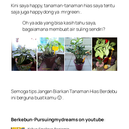
Kini saya happy, tanaman-tanaman hias saya tentu
saja juga happy dong ya :mrgreen:.
Oh ya ada yang bisa kasih tahu saya,
bagaiamana membuat air suling sendiri?
Semoga tips
Jangan Biarkan Tanaman Hias Berdebu
ini berguna buat kamu 🙂 .
Berkebun-Pursuingmydreams on youtube
: