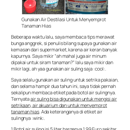
Gunakan Air Destilasi Untuk Menyemprot
Tanaman Hias
Beberapa waktu lalu, saya membaca tips merawat
bunga anggrek, si penulis bilang supaya gunakan air
kemasan dari supermarket, karena air keran banyak
kapurnya. Saya mikir “
ah mahal juga air minum
dipakai untuk siram tanaman
?” lalu saya mikir dan
mikir lagi, ah yaa gunakan air suling saja :cool:.
Saya selalu gunakan air suling untuk setrika pakaian,
dan selama hampir dua tahun ini, saya tidak pernah
sekalipun membaca etiket pada botol air sulingnya.
Ternyata
air suling bisa digunakan untuk mengisi air
setrikaan, air akuarium dan untuk menyemprot
tanaman hias
. Ada keteranganya di etiket air
sulingnya :wink:.
1 Botol air suling isi 5 liter harganya 1,99 Euro sekitar