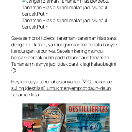
Tanaman Hias disiram malah jadi Muncul
bercak Putih
Saya semprot koleksi tanaman-tanaman hias saya
dengan air keran, ya mungkin karena terlalu banyak
kandungan kapurnya. Setelah kering muncul
bercak-bercak putih pada daun-daun tanaman.
Tanaman hiasnya jadi tidak cantik lagi kalau begini
🙁 .
Hey kini saya tahu rahasianya loh. 💡
Gunakan air
suling (destilasi) untuk menyemprot daun-daun
tanaman kita
.