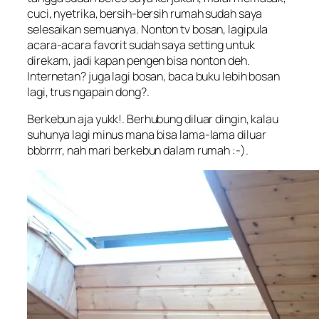
cuci, nyetrika, bersih-bersih rumah sudah saya
selesaikan semuanya. Nonton tv bosan, lagipula
acara-acara favorit sudah saya setting untuk
direkam, jadi kapan pengen bisa nonton deh.
Internetan? juga lagi bosan, baca buku lebih bosan
lagi, trus ngapain dong?.
Berkebun aja yukk!. Berhubung diluar dingin, kalau
suhunya lagi minus mana bisa lama-lama diluar
bbbrrrr, nah mari berkebun dalam rumah :-).