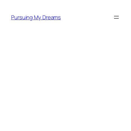
Skip
to
Pursuing My Dreams
content