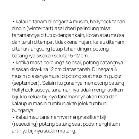
• kalau ditanam di negara 4 musim, hollyhock tahan
dingin (
winterhart
) asal dberi pelindung misal
tanamannya ditutup dengan kain, koran atau mulsa
dan taruh ditempat tidak kena hujan. Kalau ditanam
ditanah langsung tetap tahan dingin, potong
batangnya sisakan sekitar 5-12 cm.
• ketika masa berbunga selesai, potong batangnya
sisakan kira-kira 12 cm diatas tanah. Di negara 4
musim biasanya mulai dipotong saat musim gugur
(september). Selain itu gunanya memotong batang
Hollyhock supaya tanamannya tidak menghasilkan
biji, klo keluar bijinya tanamannya akan mati dan
kalaupun masih numbuh akan jelek tumbuh
bunganya.
• kalau mau tanamannya menghasilkan biji
(
reseeding
) potong batang saat pods menghitam
artinya bijinya sudah matang.