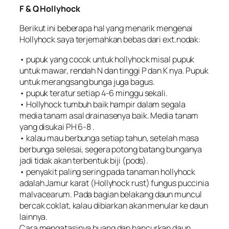
F & Q Hollyhock
Berikut ini beberapa hal yang menarik mengenai
Hollyhock saya terjemahkan bebas dari ext.nodak:
• pupuk yang cocok untuk hollyhock misal pupuk
untuk mawar, rendah N dan tinggi P dan K nya. Pupuk
untuk merangsang bunga juga bagus.
• pupuk teratur setiap 4-6 minggu sekali.
• Hollyhock tumbuh baik hampir dalam segala
media tanam asal drainasenya baik. Media tanam
yang disukai PH 6-8 .
• kalau mau berbunga setiap tahun, setelah masa
berbunga selesai, segera potong batang bunganya
jadi tidak akan terbentuk biji (pods).
• penyakit paling sering pada tanaman hollyhock
adalah Jamur karat (Hollyhock rust) fungus
puccinia
malvacearum
. Pada bagian belakang daun muncul
bercak coklat, kalau dibiarkan akan menular ke daun
lainnya.
Cara mengatasinya buang dan hancurkan daun