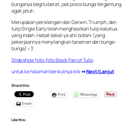
bunganya begitu berat, jadi posisi bunga tergantung,
agak jatuh.
Merupakan persilangan dari Darwin, Triumph, dan
tulip Single Early telah menghasilkan tulip kakatua
yang indah. Hebat sekali ya ahli botani (yang
pekerjaannya menyilangkan tanaman dan bunga-
bunga) <3 .
Slide show foto-foto Black Parrot Tulip
untuk ke halaman berikutnya klik
⇒
Next/Lanjut
Share this:
Print
WhatsApp
Email
Like this: