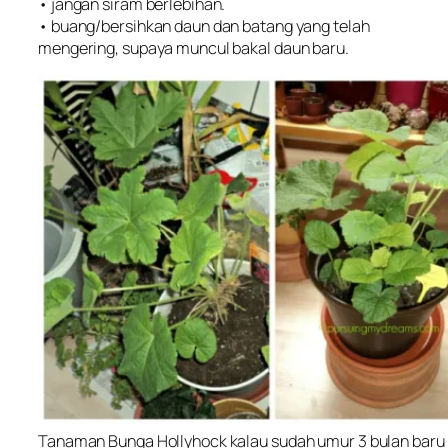
• jangan siram berlebihan.
• buang/bersihkan daun dan batang yang telah
mengering, supaya muncul bakal daun baru.
Tanaman Bunga Hollyhock kalau sudah umur 3 bulan baru b