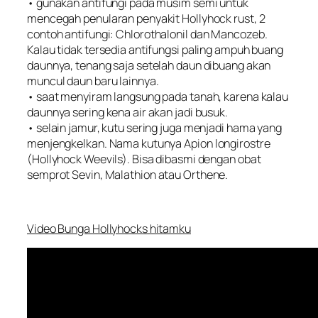
• gunakan antifungi pada musim semi untuk
mencegah penularan penyakit Hollyhock rust, 2
contoh antifungi:
Chlorothalonil
dan
Mancozeb
.
Kalau tidak tersedia antifungsi paling ampuh buang
daunnya, tenang saja setelah daun dibuang akan
muncul daun baru lainnya.
• saat menyiram langsung pada tanah, karena kalau
daunnya sering kena air akan jadi busuk.
• selain jamur, kutu sering juga menjadi hama yang
menjengkelkan. Nama kutunya
Apion longirostre
(Hollyhock Weevils). Bisa dibasmi dengan obat
semprot
Sevin
,
Malathion
atau
Orthene
.
Video Bunga Hollyhocks hitamku