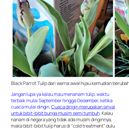
Black Parrot Tulip dari warna awal hijau kemudian beruba
Jangan lupa ya kalau mau menanam tulip, waktu
terbaik mulai September hingga Desember, ketika
cuaca mulai dingin.
Cuaca dingin merupakan sinyal
untuk bibit-bibit bunga musim semi tumbuh
. Kalau
nanam di negara yang tidak ada musim dinginnya,
maka bibit-bibit tulip harus di “cold treatment” dulu