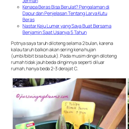
Jerman
Kenapa Beras Bisa Berulat? Pengalaman di
Dapur dan Penjelasan Tentang Larva Kutu
Beras
Nastar Keju Lumer yang Saya Buat Bersama
Benjamin Saat Usianya 5 Tahun
Potnya saya taruh diloteng selama 2 bulan, karena
kalau taruh balkon akan sering kena hujan
(umbi/bibit bisa busuk). Pada musim dingin diloteng
rumah tidak jauh beda dinginnya seperti diluar
rumah, hanya beda 2-3 derajat C.