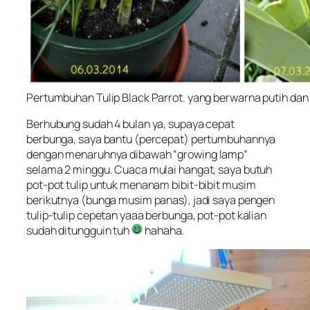
Pertumbuhan Tulip Black Parrot. yang berwarna putih dan
Berhubung sudah 4 bulan ya, supaya cepat
berbunga, saya bantu (percepat) pertumbuhannya
dengan menaruhnya dibawah “
growing lamp
”
selama 2 minggu. Cuaca mulai hangat, saya butuh
pot-pot tulip untuk menanam bibit-bibit musim
berikutnya (bunga musim panas), jadi saya pengen
tulip-tulip cepetan yaaa berbunga, pot-pot kalian
sudah ditungguin tuh
hahaha.