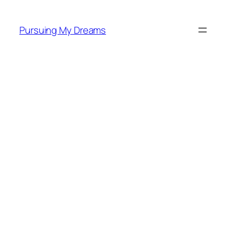
Skip
to
Pursuing My Dreams
content