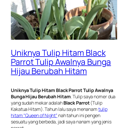
Uniknya Tulip Hitam Black
Parrot Tulip Awalnya Bunga
Hijau Berubah Hitam
Uniknya Tulip Hitam Black Parrot Tulip Awalnya
Bunga Hijau Berubah Hitam
. Tulip saya nomer dua
yang sudah mekar adalah
Black Parrot
(Tulip
Kakatua Hitam). Tahun lalu saya menanam
tulip
hitam “Queen of Night”
nah tahun ini pengen
sesuatu yang berbeda, jadi saya nanam yang jenis