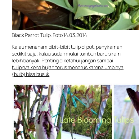
Black Parrot Tulip. Foto 14.03.2014
Kalau menanam bibit-bibit tulip di pot, penyiraman
sedikit saja, kalau sudah mulai tumbuh baru siram
lebih banyak.
Penting diketahui jangan sampai
tulipnya kena hujan terus menerus karena umbinya
(bulb) bisa busuk
.