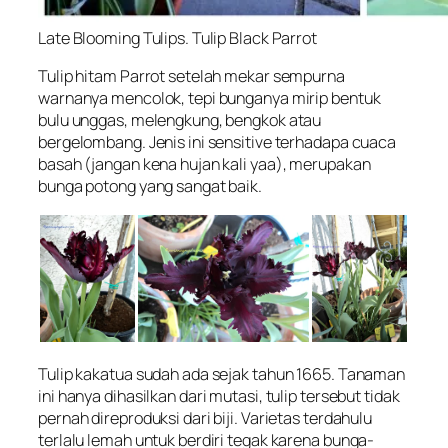
Late Blooming Tulips. Tulip Black Parrot
Tulip hitam Parrot setelah mekar sempurna
warnanya mencolok, tepi bunganya mirip bentuk
bulu unggas, melengkung, bengkok atau
bergelombang. Jenis ini sensitive terhadapa cuaca
basah (jangan kena hujan kali yaa), merupakan
bunga potong yang sangat baik.
Tulip kakatua sudah ada sejak tahun 1665. Tanaman
ini hanya dihasilkan dari mutasi, tulip tersebut tidak
pernah direproduksi dari biji. Varietas terdahulu
terlalu lemah untuk berdiri tegak karena bunga-