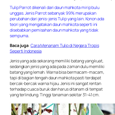
Tulip Parrot dikenali dari daun mahkota mirip bulu
unggas. Jenis Parrot sebanyak 99% merupakan
perubahan dari jenis-jenis Tulip yang lain. Konon ada
teori yang mengatakan daun mahkota seperti ini
disebabkan pemisahan daun mahkota yang tidak
sempurna
.
Baca juga
:
Cara Menanam Tulip di Negara Tropis
Seperti Indonesia
Jenis yang ada sekarang memiliki batang yang kuat,
sedangkan jenis yang ada pada zaman dulu memiliki
batang yang lemah. Warna bisa bermacam-macam,
tapi di bagian tengah daun mahkota pasti terdapat
bercak-bercak warna hijau. Jenis ini sangat rentan
terhadap cuaca buruk dan harus ditanam di tempat
yang terlindung. Tinggi tanaman sekitar 31-41 cm.