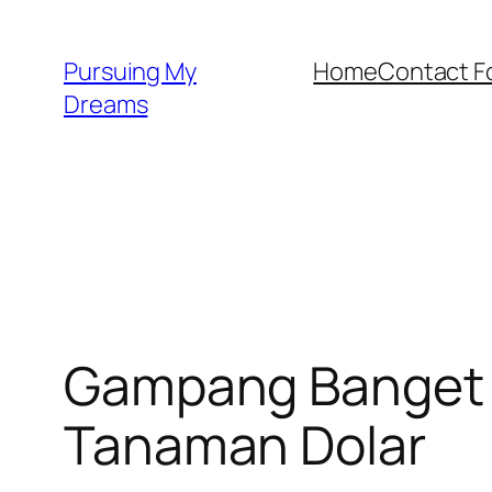
Skip
to
Pursuing My
Home
Contact F
content
Dreams
Gampang Banget 
Tanaman Dolar