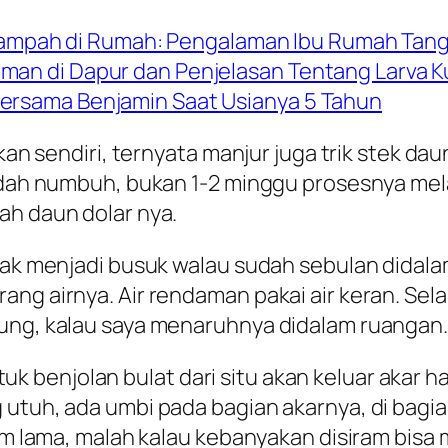
mpah di Rumah: Pengalaman Ibu Rumah Tang
aman di Dapur dan Penjelasan Tentang Larva K
Bersama Benjamin Saat Usianya 5 Tahun
ikan sendiri, ternyata manjur juga trik stek da
sudah numbuh, bukan 1-2 minggu prosesnya mel
ah daun dolar nya.
dak menjadi busuk walau sudah sebulan didalam
ng airnya. Air rendaman pakai air keran. Sel
sung, kalau saya menaruhnya didalam ruangan.
benjolan bulat dari situ akan keluar akar ha
 utuh, ada umbi pada bagian akarnya, di bagi
iram lama, malah kalau kebanyakan disiram bis