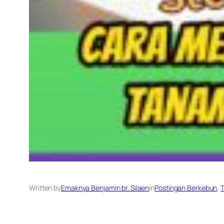
Written by
Emaknya Benjamin br. Silaen
in
Postingan Berkebun
, 
T