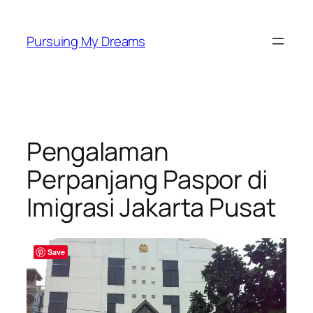
Skip
to
Pursuing My Dreams
content
Pengalaman
Perpanjang Paspor di
Imigrasi Jakarta Pusat
Save