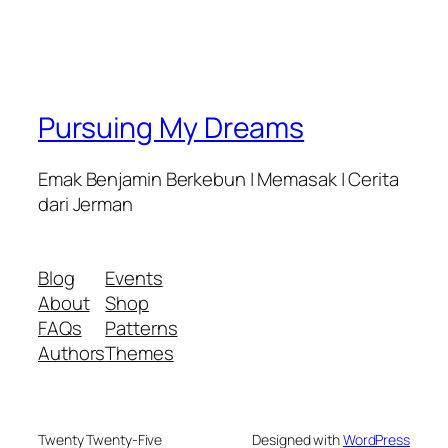
Pursuing My Dreams
Emak Benjamin Berkebun | Memasak | Cerita
dari Jerman
Blog
Events
About
Shop
FAQs
Patterns
Authors
Themes
Twenty Twenty-Five
Designed with
WordPress