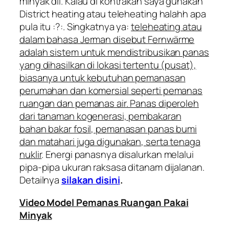
minyak dll. Kalau di kontrakan saya gunakan
District heating atau teleheating halahh apa
pula itu :?:. Singkatnya ya:
teleheating
atau
dalam bahasa Jerman disebut
Fernwärme
adalah sistem untuk mendistribusikan panas
yang dihasilkan di lokasi tertentu (pusat),
biasanya untuk kebutuhan pemanasan
perumahan dan komersial seperti pemanas
ruangan dan pemanas air. Panas diperoleh
dari tanaman kogenerasi, pembakaran
bahan bakar fosil, pemanasan panas bumi
dan matahari juga digunakan, serta tenaga
nuklir
. Energi panasnya disalurkan melalui
pipa-pipa ukuran raksasa ditanam dijalanan.
Detailnya
silakan disini
.
Video Model Pemanas Ruangan Pakai
Minyak