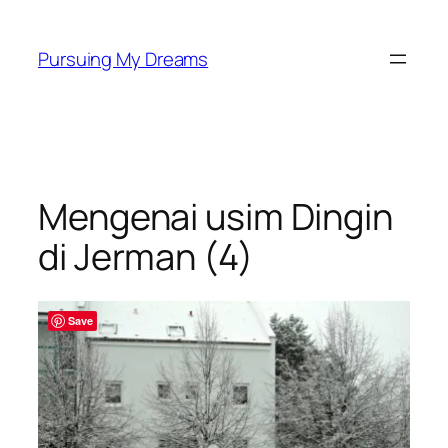
Skip
to
Pursuing My Dreams
content
Mengenai usim Dingin
di Jerman (4)
Save