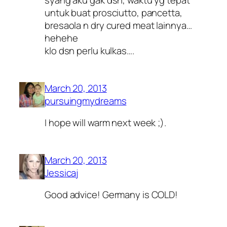
syang aku gak dsn, waktu yg tepat
untuk buat prosciutto, pancetta,
bresaola n dry cured meat lainnya…
hehehe
klo dsn perlu kulkas….
March 20, 2013
pursuingmydreams
I hope will warm next week ;).
March 20, 2013
Jessicaj
Good advice! Germany is COLD!