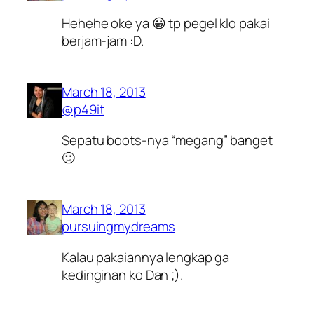
Hehehe oke ya 😀 tp pegel klo pakai
berjam-jam :D.
March 18, 2013
@p49it
Sepatu boots-nya “megang” banget
🙂
March 18, 2013
pursuingmydreams
Kalau pakaiannya lengkap ga
kedinginan ko Dan ;).