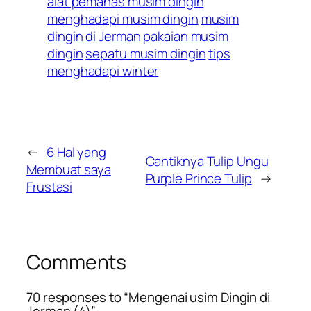
alat pemanas musim dingin
menghadapi musim dingin
musim
dingin di Jerman
pakaian musim
dingin
sepatu musim dingin
tips
menghadapi winter
←
6 Hal yang
Cantiknya Tulip Ungu
Membuat saya
Purple Prince Tulip
→
Frustasi
Comments
70 responses to “Mengenai usim Dingin di