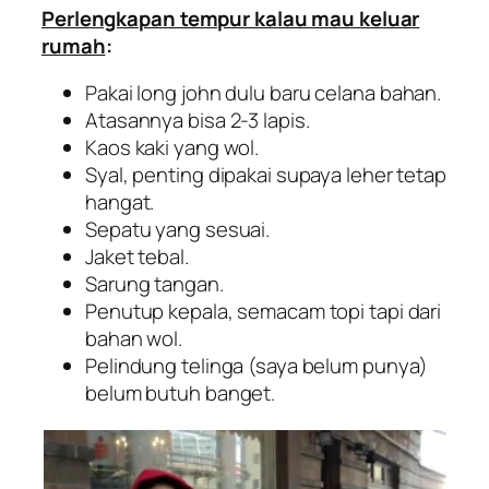
Perlengkapan tempur kalau mau keluar
rumah
:
Pakai
long john
dulu baru celana bahan.
Atasannya bisa 2-3 lapis.
Kaos kaki yang wol.
Syal, penting dipakai supaya leher tetap
hangat.
Sepatu yang sesuai.
Jaket tebal.
Sarung tangan.
Penutup kepala, semacam topi tapi dari
bahan wol.
Pelindung telinga (saya belum punya)
belum butuh banget.