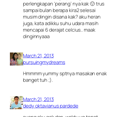
perlengkapan ‘perang’ nya kak 🙂 trus
sampai bulan berapa kira2 selesai
musim dingin disana kak? aku heran
juga, kata adikku suhu udara masih
mencapai 6 derajat celcius.. maak
dinginnyaaa
March 21, 2013
pursuingmydreams
Hmmmm yummy sptnya masakan enak
banget tuh ;).
March 21, 2013
dedy oktavianus pardede