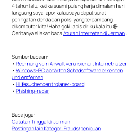
4 tahun lalu, ketika suami pulang kerja dimalam hari
langsung saya lapor kalau saya dapat surat
peringatan denda dari polisi yang terpampang
dikomputer kita! Haha gokil abis diriku kala itu 😆 .
Ceritanya silakan baca
Aturan Internetan di Jerman
.
Sumber bacaan:
•
Rechnung vom Anwalt verunsichert Internetnutzer
•
Windows-PC abhärten Schadsoftware erkennen
und entfernen
•
Hilfesuchenden trojaner-board
•
Phishing-radar
Baca juga:
Catatan Tinggal di Jerman
Postingan lain Kategori Frauds/penipuan