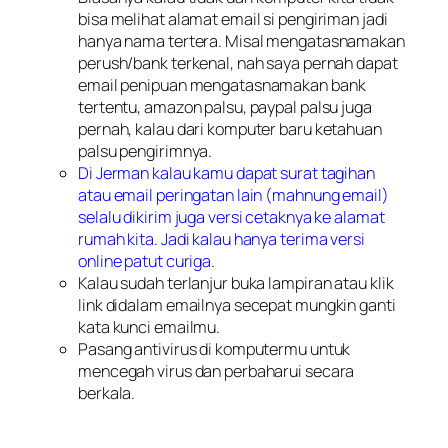
bisa melihat alamat email si pengiriman jadi
hanya nama tertera. Misal mengatasnamakan
perush/bank terkenal, nah saya pernah dapat
email penipuan mengatasnamakan bank
tertentu, amazon palsu, paypal palsu juga
pernah, kalau dari komputer baru ketahuan
palsu pengirimnya.
Di Jerman kalau kamu dapat surat tagihan
atau email peringatan lain (
mahnung email
)
selalu dikirim juga versi cetaknya ke alamat
rumah kita. Jadi kalau hanya terima versi
online patut curiga
.
Kalau sudah terlanjur buka lampiran atau klik
link didalam emailnya secepat mungkin ganti
kata kunci emailmu.
Pasang antivirus di komputermu untuk
mencegah virus dan perbaharui secara
berkala.