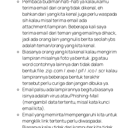
Pembaca budiman hati-hati ya kalau kamu
terima email dari orang tidak dikenal, eh
bahkan dari yang kita kenal juga perlu waspada
sih kalau misal terima email ada
attachment/lampiran. Beberapa kali saya
terima email dari teman yang emailnya dihack,
jadi ada orang lain yang nulis berita seolah ybs
adalah teman/orang yang kita kenal.
Biasanya orang yang kita kenal kalau mengirim
lampiran misalnya foto ya bentuk .jpg atau
word contohnya lainnya dan tidak dalam
bentuk file .zip .com / .exe /.pif / .ico / .scr kalau
lampirannya beberapa bentuk terakhir
tersebut perlu curiga dan jangan dibuka ya.
Email palsu ada lampirannya begitu biasanya
isinya adalah virus atau Phishing-Mail
(mengambil data tertentu, misal kata kunci
email kita).
Email yang meminta/mempengaruhi kita untuk
mengklik link tertentu perlu diwaspadai.
Biasanya kalau tidak dari komputer kita tidak