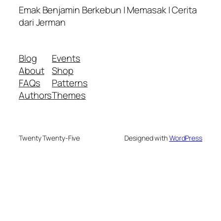
Emak Benjamin Berkebun | Memasak | Cerita
dari Jerman
Blog
Events
About
Shop
FAQs
Patterns
Authors
Themes
Twenty Twenty-Five
Designed with
WordPress