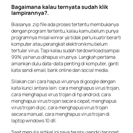
Bagaimana kalau ternyata sudah klik
lampirannya?.
Biasanya .zip file ada proses tertentu membukanya
dengan program tertentu, kalau kamu belum punya
programnya misal winrar ya tidak perlu kuatir berarti
komputer atau perangkat elektronikmu belum
tertular virus. Tapi kalau sudah terdownload sampai
99% ya harus dihapus virusnya. Langkah pertama
amankan dulu data-data penting di komputer, ganti
kata sandi email, bank online dan social media.
Silakan cari cara hapus virusnya di google dengan
kata kunci antara lain:
cara menghapus virus trojan,
cara menghapus virus trojan di hp android, cara
menghapus virus trojan secara cepat, menghapus
virus trojan di pc, cara menghapus virus trojan
secara manual, cara menghapus virus trojan di
laptop windows 10
dll.
Saat menulis artikel ini saya tersipu sendiri teringat