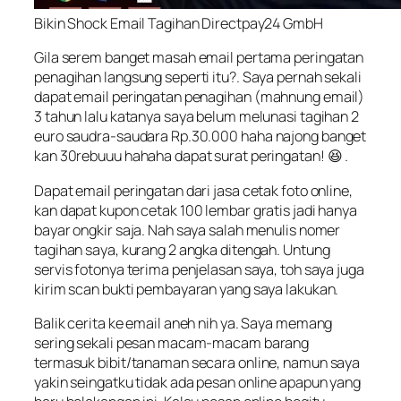
Bikin Shock Email Tagihan Directpay24 GmbH
Gila serem banget masah email pertama peringatan
penagihan langsung seperti itu?. Saya pernah sekali
dapat email peringatan penagihan (
mahnung email
)
3 tahun lalu katanya saya belum melunasi tagihan 2
euro saudra-saudara Rp.30.000 haha
najong
banget
kan 30rebuuu hahaha dapat surat peringatan! 😆 .
Dapat email peringatan dari jasa cetak foto online,
kan dapat kupon cetak 100 lembar gratis jadi hanya
bayar ongkir saja. Nah saya salah menulis nomer
tagihan saya, kurang 2 angka ditengah. Untung
servis fotonya terima penjelasan saya, toh saya juga
kirim scan bukti pembayaran yang saya lakukan.
Balik cerita ke email aneh nih ya. Saya memang
sering sekali pesan macam-macam barang
termasuk bibit/tanaman secara online, namun saya
yakin seingatku tidak ada pesan online apapun yang