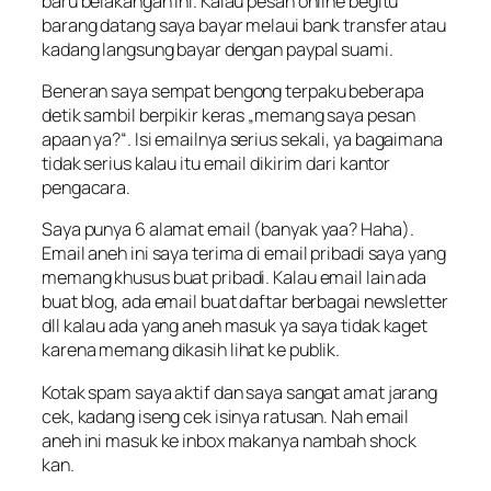
baru belakangan ini. Kalau pesan online begitu
barang datang saya bayar melaui bank transfer atau
kadang langsung bayar dengan paypal suami.
Beneran saya sempat bengong terpaku beberapa
detik sambil berpikir keras „
memang saya pesan
apaan ya
?“. Isi emailnya serius sekali, ya bagaimana
tidak serius kalau itu email dikirim dari kantor
pengacara.
Saya punya 6 alamat email (banyak yaa? Haha).
Email aneh ini saya terima di email pribadi saya yang
memang khusus buat pribadi. Kalau email lain ada
buat blog, ada email buat daftar berbagai newsletter
dll kalau ada yang aneh masuk ya saya tidak kaget
karena memang dikasih lihat ke publik.
Kotak spam saya aktif dan saya sangat amat jarang
cek, kadang iseng cek isinya ratusan. Nah email
aneh ini masuk ke inbox makanya nambah shock
kan.