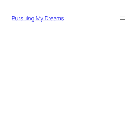
Skip
to
Pursuing My Dreams
content