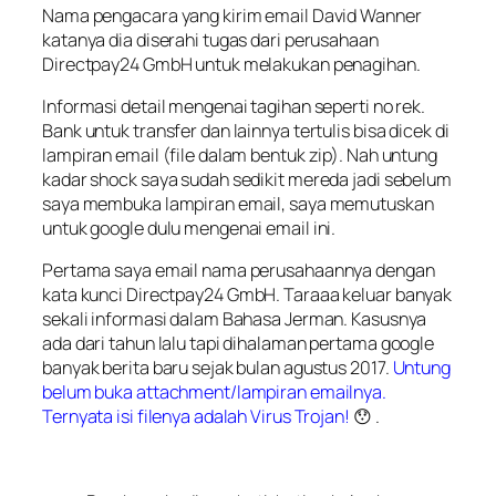
Nama pengacara yang kirim email David Wanner
katanya dia diserahi tugas dari perusahaan
Directpay24 GmbH untuk melakukan penagihan.
Informasi detail mengenai tagihan seperti no rek.
Bank untuk transfer dan lainnya tertulis bisa dicek di
lampiran email (file dalam bentuk zip). Nah untung
kadar shock saya sudah sedikit mereda jadi sebelum
saya membuka lampiran email, saya memutuskan
untuk google dulu mengenai email ini.
Pertama saya email nama perusahaannya dengan
kata kunci
Directpay24 GmbH
. Taraaa keluar banyak
sekali informasi dalam Bahasa Jerman. Kasusnya
ada dari tahun lalu tapi dihalaman pertama google
banyak berita baru sejak bulan agustus 2017.
Untung
belum buka attachment/lampiran emailnya.
Ternyata isi filenya adalah Virus Trojan!
😯 .