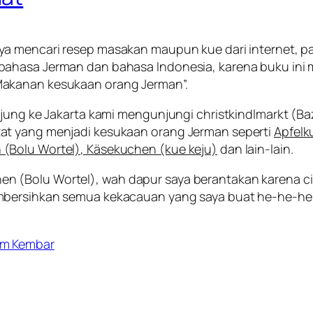
saya mencari resep masakan maupun kue dari internet, p
bahasa Jerman dan bahasa Indonesia, karena buku ini 
akanan kesukaan orang Jerman
”.
unjung ke Jakarta kami mengunjungi
christkindlmarkt
(Baz
at yang menjadi kesukaan orang Jerman seperti
Apfelku
(Bolu Wortel), Käsekuchen (kue keju)
dan lain-lain.
n (Bolu Wortel), wah dapur saya berantakan karena
c
bersihkan semua kekacauan yang saya buat he-he-he. Se
am Kembar