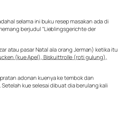
adahal selama ini buku resep masakan ada di
memang berjudul “
Lieblingsgerichte der
ar atau pasar Natal ala orang Jerman) ketika itu
cken (kue Apel), Biskuittrolle (roti gulung),
ipratan
adonan kuenya ke tembok dan
telah kue selesai dibuat dia berulang kali