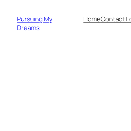
Skip
to
Pursuing My
Home
Contact F
content
Dreams