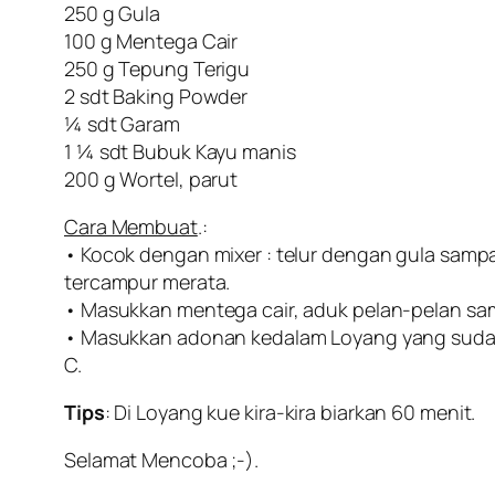
250 g Gula
100 g Mentega Cair
250 g Tepung Terigu
2 sdt Baking Powder
¼ sdt Garam
1 ¼ sdt Bubuk Kayu manis
200 g Wortel, parut
Cara Membuat
.:
• Kocok dengan mixer : telur dengan gula sampa
tercampur merata.
• Masukkan mentega cair, aduk pelan-pelan sa
• Masukkan adonan kedalam Loyang yang sudah 
C.
Tips
: Di Loyang kue kira-kira biarkan 60 menit.
Selamat Mencoba ;-).