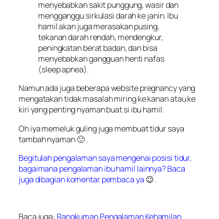
menyebabkan sakit punggung, wasir dan
mengganggu sirkulasi darah ke janin. Ibu
hamil akan juga merasakan pusing,
tekanan darah rendah, mendengkur,
peningkatan berat badan, dan bisa
menyebabkan gangguan henti nafas
(
sleep apnea
).
Namun ada juga beberapa website pregnancy yang
mengatakan tidak masalah miring ke kanan atau ke
kiri yang penting nyaman buat si ibu hamil.
Oh iya memeluk guling juga membuat tidur saya
tambah nyaman 🙂 .
Begitulah pengalaman saya mengenai posisi tidur,
bagaimana pengalaman ibu hamil lainnya? Baca
juga dibagian komentar pembaca ya
😉 .
Baca juga:
Rangkuman Pengalaman Kehamilan