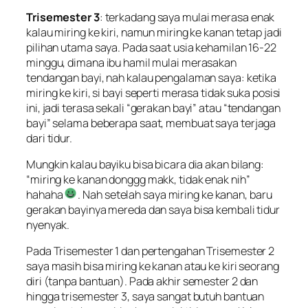
Trisemester 3
: terkadang saya mulai merasa enak
kalau miring ke kiri, namun miring ke kanan tetap jadi
pilihan utama saya. Pada saat usia kehamilan 16-22
minggu, dimana ibu hamil mulai merasakan
tendangan bayi, nah kalau pengalaman saya: ketika
miring ke kiri, si bayi seperti merasa tidak suka posisi
ini, jadi terasa sekali “
gerakan bayi
” atau “
tendangan
bayi
” selama beberapa saat, membuat saya terjaga
dari tidur.
Mungkin kalau bayiku bisa bicara dia akan bilang:
“
miring ke kanan donggg makk, tidak enak nih
”
hahaha
. Nah setelah saya miring ke kanan, baru
gerakan bayinya mereda dan saya bisa kembali tidur
nyenyak.
Pada Trisemester 1 dan pertengahan Trisemester 2
saya masih bisa miring ke kanan atau ke kiri seorang
diri (tanpa bantuan). Pada akhir semester 2 dan
hingga trisemester 3, saya sangat butuh bantuan