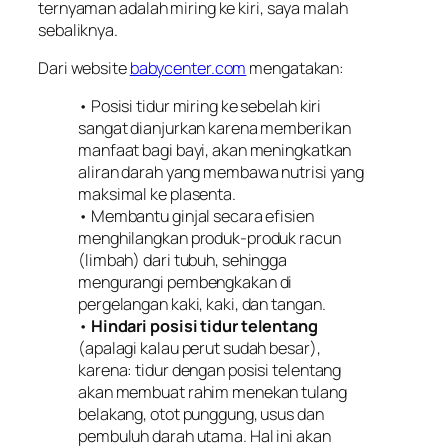
ternyaman adalah miring ke kiri, saya malah
sebaliknya.
Dari website
babycenter.com
mengatakan:
• Posisi tidur miring ke sebelah kiri
sangat dianjurkan karena memberikan
manfaat bagi bayi, akan meningkatkan
aliran darah yang membawa nutrisi yang
maksimal ke plasenta.
• Membantu ginjal secara efisien
menghilangkan produk-produk racun
(limbah) dari tubuh, sehingga
mengurangi pembengkakan di
pergelangan kaki, kaki, dan tangan.
•
Hindari posisi tidur telentang
(apalagi kalau perut sudah besar),
karena: tidur dengan posisi telentang
akan membuat rahim menekan tulang
belakang, otot punggung, usus dan
pembuluh darah utama. Hal ini akan