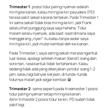
Trimester 1
: posisi tidur paling nyaman adalah
miring ke kanan, kalau miring ke kiri payudara (PD)
terasa sakit sekali karena tertekan. Pada Trimester 1
ini sama sekali tidak bisa miring ke kiri, jadi Frank
selalu lihat punggung saya saja hahaha. Tidur
malam selalu nyenyak, ada saat-saat dimana saya
menggerang „
nyeri
“ itu kalau tanpa sadar saya
miring ke kiri, jadi muter kembali deh ke kianan.
Pada Trimester I, saya sering sekali merasa ngantuk
luar biasa, apalagi setelah makan (berat) siang dan
sore hari, rasa kantuk tidak tertahankan. Kalau
sedang tidak ada yang dikerjakan ya tidur siang 1-2
jam, kalau lagi banyak kerjaan, di tunda-tunda
tidurnya malah jadi segar kembali 😀 .
Trimester 2
: sama seperti pada trisemester 1 posisi
tidur paling nyaman tetap miring ke kanan.
Akhir trimester 2 posisi tidur ke kiri, PD sudah tidak
sakit lagi.