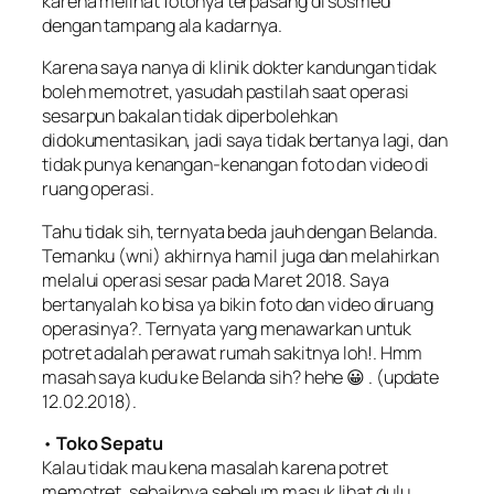
karena melihat fotonya terpasang di sosmed
dengan tampang ala kadarnya.
Karena saya nanya di klinik dokter kandungan tidak
boleh memotret, yasudah pastilah saat operasi
sesarpun bakalan tidak diperbolehkan
didokumentasikan, jadi saya tidak bertanya lagi, dan
tidak punya kenangan-kenangan foto dan video di
ruang operasi.
Tahu tidak sih, ternyata beda jauh dengan Belanda.
Temanku (wni) akhirnya hamil juga dan melahirkan
melalui operasi sesar pada Maret 2018. Saya
bertanyalah ko bisa ya bikin foto dan video diruang
operasinya?. Ternyata yang menawarkan untuk
potret adalah perawat rumah sakitnya loh!. Hmm
masah saya kudu ke Belanda sih? hehe 😀 . (update
12.02.2018).
•
Toko Sepatu
Kalau tidak mau kena masalah karena potret
memotret, sebaiknya sebelum masuk lihat dulu