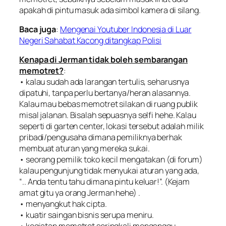
apakah di pintu masuk ada simbol kamera di silang.
Baca juga
:
Mengenai Youtuber Indonesia di Luar
Negeri Sahabat Kacong ditangkap Polisi
Kenapa di Jerman tidak boleh sembarangan
memotret?
:
• kalau sudah ada larangan tertulis, seharusnya
dipatuhi, tanpa perlu bertanya/heran alasannya.
Kalau mau bebas memotret silakan di ruang publik
misal jalanan. Bisalah sepuasnya selfi hehe. Kalau
seperti di garten center, lokasi tersebut adalah milik
pribadi/pengusaha dimana pemiliknya berhak
membuat aturan yang mereka sukai.
• seorang pemilik toko kecil mengatakan (di forum)
kalau pengunjung tidak menyukai aturan yang ada,
“..
Anda tentu tahu dimana pintu keluar
!”. (Kejam
amat gitu ya orang Jerman hehe) .
• menyangkut hak cipta.
• kuatir saingan bisnis serupa meniru.