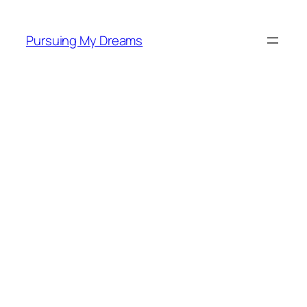
Skip
to
Pursuing My Dreams
content