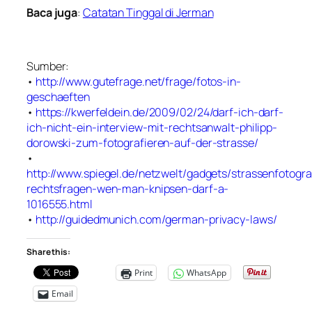
Baca juga
:
Catatan Tinggal di Jerman
Sumber:
•
http://www.gutefrage.net/frage/fotos-in-
geschaeften
•
https://kwerfeldein.de/2009/02/24/darf-ich-darf-
ich-nicht-ein-interview-mit-rechtsanwalt-philipp-
dorowski-zum-fotografieren-auf-der-strasse/
•
http://www.spiegel.de/netzwelt/gadgets/strassenfotogra
rechtsfragen-wen-man-knipsen-darf-a-
1016555.html
•
http://guidedmunich.com/german-privacy-laws/
Share this:
Print
WhatsApp
Email