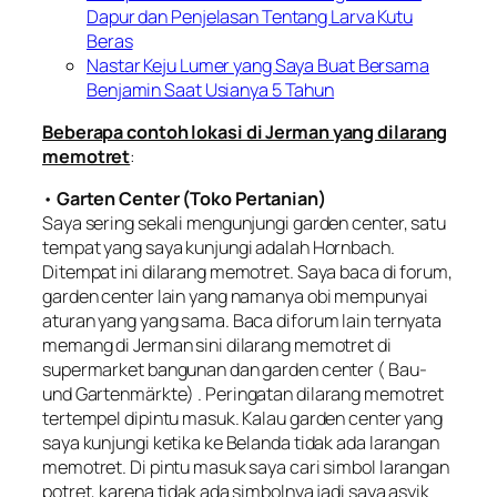
Dapur dan Penjelasan Tentang Larva Kutu
Beras
Nastar Keju Lumer yang Saya Buat Bersama
Benjamin Saat Usianya 5 Tahun
Beberapa contoh lokasi di Jerman yang dilarang
memotret
:
•
Garten Center (Toko Pertanian)
Saya sering sekali mengunjungi garden center, satu
tempat yang saya kunjungi adalah Hornbach.
Ditempat ini dilarang memotret. Saya baca di forum,
garden center lain yang namanya obi mempunyai
aturan yang yang sama. Baca diforum lain ternyata
memang di Jerman sini dilarang memotret di
supermarket bangunan dan garden center (
Bau-
und Gartenmärkte
) . Peringatan dilarang memotret
tertempel dipintu masuk. Kalau garden center yang
saya kunjungi ketika ke Belanda tidak ada larangan
memotret. Di pintu masuk saya cari simbol larangan
potret, karena tidak ada simbolnya jadi saya asyik