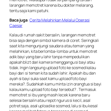
larangan memotret karena ibu dokter melarang,
tentu saja kami patuhi.
Baca juga
:
Cerita Melahirkan Melalui Operasi
Caesar
Kalau di rumah sakit bersalin, larangan memotret
bisa saja dengan simbol kamera di coret. Seringkali
saat kita mengunjungi saudara atau teman yang
melahirkan, kita berlomba-lomba untuk memotret
adik bayi yang baru lahir tanpa mempedulikan
apakah blizt dari kamera menggangu si bayi atau
tidak. Ingin langsung upload foto ke sosmed kalau
bayi dari si teman kita sudah lahir. Apakah ibu dan
ayah si bayi suka saat kamu upload foto bayi
mereka?. Sudahkah kamu minta izin orangtua si bayi
kalau kamu upload foto bayi tersebut? . Termasuk
memotret si ibu yang masih
lecek
karena baru
selesai bersalin atau repot ngurus si kecil, asal
potret saja, asal upload ke sosmed, lalu si ibu kesal