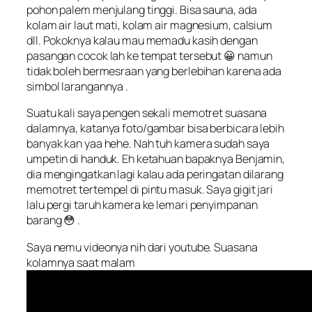
pohon palem menjulang tinggi. Bisa sauna, ada
kolam air laut mati, kolam air magnesium, calsium
dll. Pokoknya kalau mau memadu kasih dengan
pasangan cocok lah ke tempat tersebut 😀 namun
tidak boleh bermesraan yang berlebihan karena ada
simbol larangannya .
Suatu kali saya pengen sekali memotret suasana
dalamnya, katanya foto/gambar bisa berbicara lebih
banyak kan yaa hehe. Nah tuh kamera sudah saya
umpetin di handuk. Eh ketahuan bapaknya Benjamin,
dia mengingatkan lagi kalau ada peringatan dilarang
memotret tertempel di pintu masuk. Saya gigit jari
lalu pergi taruh kamera ke lemari penyimpanan
barang 😳 .
Saya nemu videonya nih dari youtube. Suasana
kolamnya saat malam