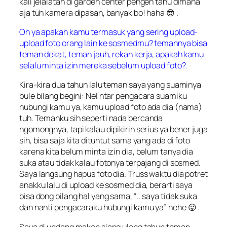
kali
jelalatan
di garden center pengen tahu dimana
aja tuh kamera dipasan, banyak bo! haha 😎 .
Oh ya apakah kamu termasuk yang sering upload-
upload foto orang lain ke sosmedmu? temannya bisa
teman dekat, teman jauh, rekan kerja, apakah kamu
selalu minta izin mereka sebelum upload foto?.
Kira-kira dua tahun lalu teman saya yang suaminya
bule bilang begini:
Nel ntar pengacara suamiku
hubungi kamu ya, kamu upload foto ada dia (nama)
tuh
. Temanku sih seperti nada bercanda
ngomongnya, tapi kalau dipikirin serius ya bener juga
sih, bisa saja kita dituntut sama yang ada di foto
karena kita belum minta izin dia, belum tanya dia
suka atau tidak kalau fotonya terpajang di sosmed.
Saya langsung hapus foto dia. Truss waktu dia potret
anakku lalu di upload ke sosmed dia, berarti saya
bisa dong bilang hal yang sama, “..
saya tidak suka
dan nanti pengacaraku hubungi kamu ya
” hehe 😛 .
Saya di undang makan siang ulang tahun teman