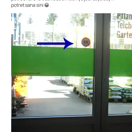
potret sana sini 😀 .