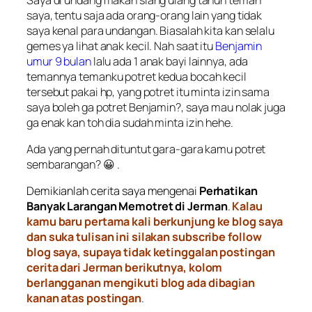
saya, tentu saja ada orang-orang lain yang tidak
saya kenal para undangan. Biasalah kita kan selalu
gemes ya lihat anak kecil. Nah saat itu
Benjamin
umur 9 bulan
lalu ada 1 anak bayi lainnya, ada
temannya temanku potret kedua bocah kecil
tersebut pakai hp, yang potret itu minta izin sama
saya boleh ga potret Benjamin?, saya mau nolak juga
ga enak kan toh dia sudah minta izin hehe.
Ada yang pernah dituntut gara-gara kamu potret
sembarangan? 😀 .
Demikianlah cerita saya mengenai
Perhatikan
Banyak Larangan Memotret di Jerman
.
Kalau
kamu baru pertama kali berkunjung ke blog saya
dan suka tulisan ini silakan subscribe follow
blog saya, supaya tidak ketinggalan postingan
cerita dari Jerman berikutnya, kolom
berlangganan mengikuti blog ada dibagian
kanan atas postingan
.