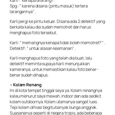
Karli :”
kenapa dilarang
?”.
Spg : ”
karena disana (pintu masuk) tertera
larangannya
” .
Karli pergi ke pintu keluar. Disana ada 2 detektif yang
berkata kalau dia sudah memotret dan harus
menghapus foto tersebut.
Karli: ”
memangnya kenapa tidak boleh memotret
? ” .
Detektif: ”
untuk alasan keamanan
” .
Karli menghapus foto yang telah dia buat, lalu
detektif meminta supaya Karli menunjukkan
kameranya, untuk memastikan kalau foto benar-
benar sudah dihapus.
•
Kolam Renang
Ini di kota tempat tinggal saya ya. Kolam renangnya
kalau menurut saya mewah. Indoor dan ada sedikit
kolam outdoornya. Kolam utamanya sangat luas.
Tepi kolam dihiasi begitu banyak bunga anggrek.
Suasananya seperti di negara tropis, ada beberapa