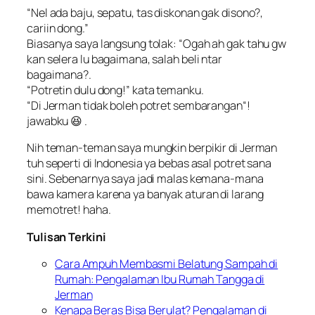
“
Nel ada baju, sepatu, tas diskonan gak disono?,
cariin dong
.”
Biasanya saya langsung tolak: “
Ogah ah gak tahu gw
kan selera lu bagaimana, salah beli ntar
bagaimana
?.
“
Potretin dulu dong
!” kata temanku.
“Di Jerman tidak boleh potret sembarangan
“!
jawabku 😆 .
Nih teman-teman saya mungkin berpikir di Jerman
tuh seperti di Indonesia ya bebas asal potret sana
sini. Sebenarnya saya jadi malas kemana-mana
bawa kamera karena ya banyak aturan di larang
memotret! haha.
Tulisan Terkini
Cara Ampuh Membasmi Belatung Sampah di
Rumah: Pengalaman Ibu Rumah Tangga di
Jerman
Kenapa Beras Bisa Berulat? Pengalaman di