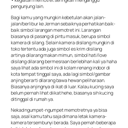
• kegiatan memotret seringkali menganggu
pengunjung lain.
Bagi kamu yang mungkin kebetulan akan jalan-
jalan/berlibur ke Jerman sebaiknya perhatikan baik-
baik simbol larangan memotret ini. Larangan
biasanya di pasang di pintu masuk, berupa simbol
kamera di silang. Selain kamera disilang mungkin di
toko tertentu ada juga simbol es krim disilang
artinya dilarang makan mimun, simbol hati/love
disilang dilarang bermesraan berlebihan kali ya haha
saya lihat ada simbol ini di kolam renang indoor di
kota tempat tinggal saya, ada lagi simbol/gambar
anjing berarti dilarang bawa hewan peliharaan.
Biasanya anjingnya di ikat di luar. Kalau kucing saya
belum pernah lihat diikat hehe, biasanya sih kucing
ditinggal di rumah ya.
Nekad ngumpet-ngumpet memotretnya ya bisa
saja, asal kamu tahu saja dimana letak kamera-
kamera tersembunyi berada. Saya pernah beberapa