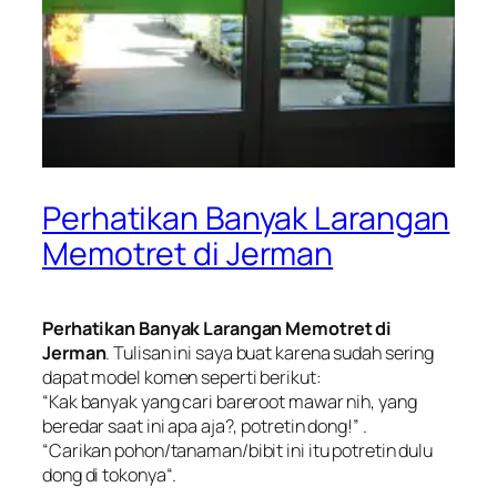
Perhatikan Banyak Larangan
Memotret di Jerman
Perhatikan Banyak Larangan Memotret di
Jerman
. Tulisan ini saya buat karena sudah sering
dapat model komen seperti berikut:
“
Kak banyak yang cari bareroot mawar nih, yang
beredar saat ini apa aja?, potretin dong
!” .
“
Carikan pohon/tanaman/bibit ini itu potretin dulu
dong di tokonya
“.