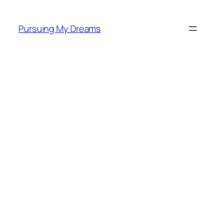
Skip
to
Pursuing My Dreams
content