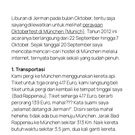
Liburan di Jerman pada bulan Oktober, tentu saja
sayang dilewatkan untuk melihat
perayaan
Oktoberfest di München (Munich)
. Tahun 2012 ini
acaranya berlangsung dari 22 September hingga 7
Oktober. Sejak tanggal 20 September saya
mencoba mencari-cari hostel di München melalui
internet, ternyata banyak sekali yang sudah penuh.
1. Transportasi
Kami pergi ke München menggunakan kereta api.
Tiket untuk tiga orang 417 Euro, kami langsung beli
tiket untuk pergi dan kembali ke tempat tinggal saya
(Bad Rappenau). Tiket seharga 417 Euro, berarti
perorang 139 Euro, mahal??? Kata suami saya
„
selamat datang di Jerman
!“. Disini serba mahal
hehehe, tidak ada bus menuju München. Jarak Bad
Rappenau ke München sekitar 313 Km. Naik kereta
butuh waktu sekitar 3,5 jam, dua kali ganti kereta.