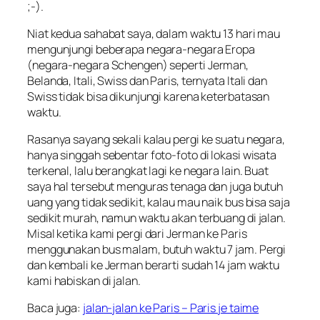
;-).
Niat kedua sahabat saya, dalam waktu 13 hari mau
mengunjungi beberapa negara-negara Eropa
(negara-negara Schengen) seperti
Jerman,
Belanda, Itali, Swiss dan Paris
, ternyata Itali dan
Swiss tidak bisa dikunjungi karena keterbatasan
waktu.
Rasanya sayang sekali kalau pergi ke suatu negara,
hanya singgah sebentar foto-foto di lokasi wisata
terkenal, lalu berangkat lagi ke negara lain. Buat
saya hal tersebut menguras tenaga dan juga butuh
uang yang tidak sedikit, kalau mau naik bus bisa saja
sedikit murah, namun waktu akan terbuang di jalan.
Misal ketika kami pergi dari Jerman ke Paris
menggunakan bus malam, butuh waktu 7 jam. Pergi
dan kembali ke Jerman berarti sudah 14 jam waktu
kami habiskan di jalan.
Baca juga:
jalan-jalan ke Paris – Paris je taime