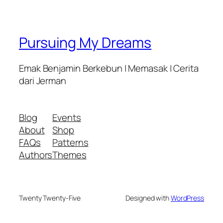
Pursuing My Dreams
Emak Benjamin Berkebun | Memasak | Cerita
dari Jerman
Blog
Events
About
Shop
FAQs
Patterns
Authors
Themes
Twenty Twenty-Five
Designed with
WordPress