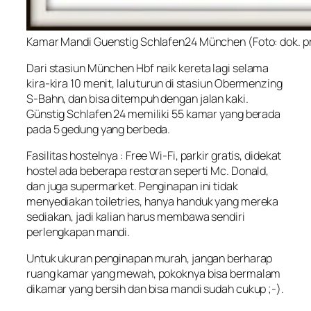
Kamar Mandi Guenstig Schlafen24 München (Foto: dok. pr
Dari stasiun
München Hbf
naik kereta lagi selama
kira-kira 10 menit, lalu turun di stasiun
Obermenzing
S-Bahn
, dan bisa ditempuh dengan jalan kaki.
Günstig Schlafen 24 memiliki 55 kamar yang berada
pada 5 gedung yang berbeda.
Fasilitas hostelnya : Free Wi-Fi, parkir gratis, didekat
hostel ada beberapa restoran seperti Mc. Donald,
dan juga supermarket. Penginapan ini tidak
menyediakan
toiletries
, hanya handuk yang mereka
sediakan, jadi kalian harus membawa sendiri
perlengkapan mandi.
Untuk ukuran penginapan murah, jangan berharap
ruang kamar yang mewah, pokoknya bisa bermalam
dikamar yang bersih dan bisa mandi sudah cukup ;-).