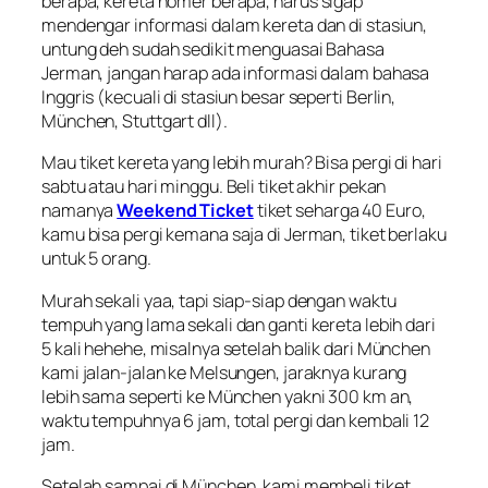
berapa, kereta nomer berapa, harus
sigap
mendengar informasi dalam kereta dan di stasiun,
untung deh sudah sedikit menguasai Bahasa
Jerman, jangan harap ada informasi dalam bahasa
Inggris (kecuali di stasiun besar seperti
Berlin,
München, Stuttgart
dll).
Mau tiket kereta yang lebih murah? Bisa pergi di hari
sabtu atau hari minggu. Beli tiket akhir pekan
namanya
Weekend Ticket
tiket seharga 40 Euro,
kamu bisa pergi kemana saja di Jerman, tiket berlaku
untuk 5 orang.
Murah sekali yaa, tapi siap-siap dengan waktu
tempuh yang lama sekali dan ganti kereta lebih dari
5 kali hehehe, misalnya setelah balik dari München
kami jalan-jalan ke Melsungen, jaraknya kurang
lebih sama seperti ke München yakni 300 km an,
waktu tempuhnya 6 jam, total pergi dan kembali 12
jam.
Setelah sampai di München, kami membeli tiket