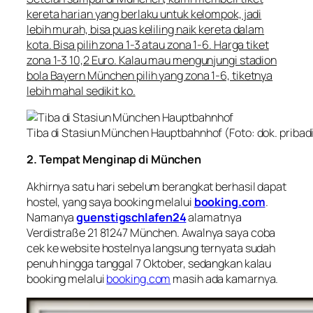
kereta harian yang berlaku untuk kelompok, jadi
lebih murah, bisa puas keliling naik kereta dalam
kota. Bisa pilih zona 1-3 atau zona 1-6. Harga tiket
zona 1-3 10,2 Euro. Kalau mau mengunjungi stadion
bola
Bayern München
pilih yang zona 1-6, tiketnya
lebih mahal sedikit ko.
Tiba di Stasiun München Hauptbahnhof (Foto: dok. pribad
2. Tempat Menginap di München
Akhirnya satu hari sebelum berangkat berhasil dapat
hostel, yang saya booking melalui
booking.com
.
Namanya
guenstigschlafen24
alamatnya
Verdistraße 21 81247 München
. Awalnya saya coba
cek ke website hostelnya langsung ternyata sudah
penuh hingga tanggal 7 Oktober, sedangkan kalau
booking melalui
booking.com
masih ada kamarnya.