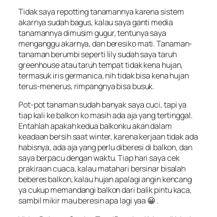
Tidak saya repotting tanamannya karena sistem
akarnya sudah bagus, kalau saya ganti media
tanamannya dimusim gugur, tentunya saya
menganggu akarnya, dan beresiko mati. Tanaman-
tanaman berumbi seperti lily sudah saya taruh
greenhouse atau taruh tempat tidak kena hujan,
termasuk iris germanica, nih tidak bisa kena hujan
terus-menerus, rimpangnya bisa busuk.
Pot-pot tanaman sudah banyak saya cuci, tapi ya
tiap kali ke balkon ko masih ada aja yang tertinggal.
Entahlah apakah kedua balkonku akan dalam
keadaan bersih saat winter, karena kerjaan tidak ada
habisnya, ada aja yang perlu diberesi di balkon, dan
saya berpacu dengan waktu. Tiap hari saya cek
prakiraan cuaca, kalau matahari bersinar bisalah
beberes balkon, kalau hujan apalagi angin kencang
ya cukup memandangi balkon dari balik pintu kaca,
sambil mikir mau beresin apa lagi yaa 😀 .