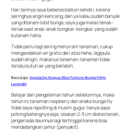
Hari lainnya saya beberes balkon sendiri, karena
seringnya angin kencang, dan ya kalau sudah banyak
yang ditanam bibit bunga, saya juga malas teriak-
teriak saat anak-anak bongkar-bongkar yang sudah
kutanam haha.
Tidak perlu lagi sering menyiram tanaman, cukup
mengandalkan air gratis dari atas hehe, lagipula
sudah dingin, makanya tanaman-tanaman tidak
terlalu butuh air yang berlebih.
Baca juga:
Agastache Rugosa Blue Fortune Bunga Mirip
Lavendel
Belajar dari pengalaman tahun sebelumnya, maka
tahun ini tanaman raspberry dan aneka bunga lily
tidak saya repotting di musim gugur, hanya saya
potong batangnya saja, sisakan 2-3 cm diatas tanah,
jangan ada daunnya lagi tertinggal karena bisa
mendatangkan jamur (penyakit).