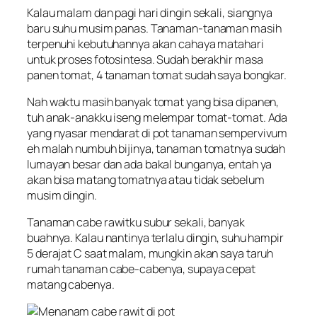
Kalau malam dan pagi hari dingin sekali, siangnya
baru suhu musim panas. Tanaman-tanaman masih
terpenuhi kebutuhannya akan cahaya matahari
untuk proses fotosintesa. Sudah berakhir masa
panen tomat, 4 tanaman tomat sudah saya bongkar.
Nah waktu masih banyak tomat yang bisa dipanen,
tuh anak-anakku iseng melempar tomat-tomat. Ada
yang nyasar mendarat di pot tanaman sempervivum
eh malah numbuh bijinya, tanaman tomatnya sudah
lumayan besar dan ada bakal bunganya, entah ya
akan bisa matang tomatnya atau tidak sebelum
musim dingin.
Tanaman cabe rawitku subur sekali, banyak
buahnya. Kalau nantinya terlalu dingin, suhu hampir
5 derajat C saat malam, mungkin akan saya taruh
rumah tanaman cabe-cabenya, supaya cepat
matang cabenya.