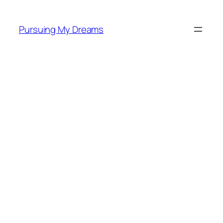
Skip
to
Pursuing My Dreams
content