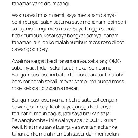
tanaman yang ditumpangi.
Waktu awal musim semi, saya menanam banyak
benih bunga, salah satunya saya menanam lebih dari
satu jenis bunga moss rose. Saya tunggu sebulan
tidak numbuh, kesal saya bongkar potnya, nanam
tanaman lain, eh ko malah numbuh moss rose di pot
bawang bombay.
Awalnya sangat kecil tanamannya, sekarang OMG
suburnyaa. Indah sekali saat mekar sempurna.
Bunga moss rose ini butuh full sun, dan saat matahri
bersinar cerah sekali, mekar sempurna bunga moss
rose, kelopak bunganya mekar.
Bunga moss rose nya numbuh disatu pot dengan
bawang bombay, tidak saya ganggu keduanya,
terlihat numbuh bagus, jadi saya biarkan saja.
Bawang bombay ini awalnya agak busuk, ukuran
kecil. Niat mau saya buang, ya saya tanjapkan ke
tanah, eh ko malah numbuh subur dan membelah