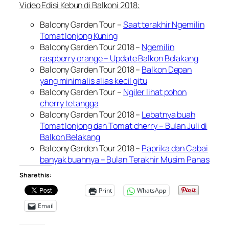
Video Edisi Kebun di Balkoni 2018:
Balcony Garden Tour –
Saat terakhir Ngemilin
Tomat lonjong Kuning
Balcony Garden Tour 2018 –
Ngemilin
raspberry orange – Update Balkon Belakang
Balcony Garden Tour 2018 –
Balkon Depan
yang minimalis alias kecil gitu
Balcony Garden Tour –
Ngiler lihat pohon
cherry tetangga
Balcony Garden Tour 2018 –
Lebatnya buah
Tomat lonjong dan Tomat cherry – Bulan Juli di
Balkon Belakang
Balcony Garden Tour 2018 –
Paprika dan Cabai
banyak buahnya – Bulan Terakhir Musim Panas
Share this:
Print
WhatsApp
Email