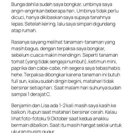
Bunga dahlia sudah saya bongkar, umbinya saya
angin-anginkan beberapa hari. Umbinya tidak perlu
dicuci, hanya dikibaskan saya supaya tanahnya
lepas. Setelah kering, lalu saya simpan digundang
atap rumah.
Rasanya sayang melihat tanaman-tanaman yang
masih bagus, dengan terpaksa saya bongkar,
sebelum cuaca makin mendingin. Seperti tanaman
tomat (yang tidak sengaja numbuh), ketimun mini,
paprika dan cabe-cabe, nih segera saya tebas habis
hehe. Terpaksa dibongkar karena tanaman ini butuh
full sun, kalau sudah dingin begini, matahari tidak
bersinar setiap hari. Saat malam hari suhunya sudah
sampai 1 derajat C.
Benjamin dan Lisa ada 1-2 kali masih saya kasih ke
balkon, itupun saat matahari bersinar cerah.
Kalau
lihat foto-fotoku 9 Oktober saat kedua anakku
bermain dibalkon. Saat itu masih hangat seklai untuk
ukuran musim gugur.