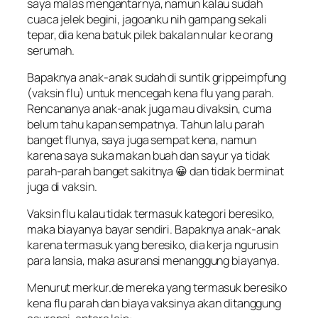
saya malas mengantarnya, namun kalau sudah
cuaca jelek begini, jagoanku nih gampang sekali
tepar, dia kena batuk pilek bakalan nular ke orang
serumah.
Bapaknya anak-anak sudah di suntik
grippeimpfung
(vaksin flu) untuk mencegah kena flu yang parah.
Rencananya anak-anak juga mau divaksin, cuma
belum tahu kapan sempatnya. Tahun lalu parah
banget flunya, saya juga sempat kena, namun
karena saya suka makan buah dan sayur ya tidak
parah-parah banget sakitnya 😀 dan tidak berminat
juga di vaksin.
Vaksin flu kalau tidak termasuk kategori beresiko,
maka biayanya bayar sendiri. Bapaknya anak-anak
karena termasuk yang beresiko, dia kerja ngurusin
para lansia, maka asuransi menanggung biayanya.
Menurut merkur.de mereka yang termasuk beresiko
kena flu parah dan biaya vaksinya akan ditanggung