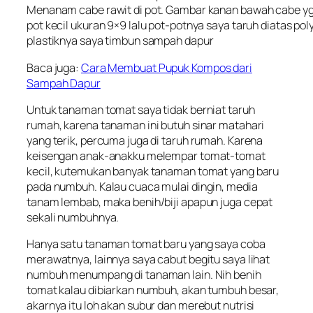
Menanam cabe rawit di pot. Gambar kanan bawah cabe yg 
pot kecil ukuran 9×9 lalu pot-potnya saya taruh diatas po
plastiknya saya timbun sampah dapur
Baca juga:
Cara Membuat Pupuk Kompos dari
Sampah Dapur
Untuk tanaman tomat saya tidak berniat taruh
rumah, karena tanaman ini butuh sinar matahari
yang terik, percuma juga di taruh rumah. Karena
keisengan anak-anakku melempar tomat-tomat
kecil, kutemukan banyak tanaman tomat yang baru
pada numbuh. Kalau cuaca mulai dingin, media
tanam lembab, maka benih/biji apapun juga cepat
sekali numbuhnya.
Hanya satu tanaman tomat baru yang saya coba
merawatnya, lainnya saya cabut begitu saya lihat
numbuh menumpang di tanaman lain. Nih benih
tomat kalau dibiarkan numbuh, akan tumbuh besar,
akarnya itu loh akan subur dan merebut nutrisi