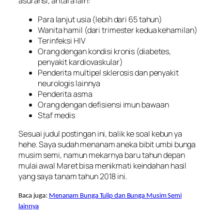
asuransi, antara lain:
Para lanjut usia (lebih dari 65 tahun)
Wanita hamil (dari trimester kedua kehamilan)
Terinfeksi HIV
Orang dengan kondisi kronis (diabetes,
penyakit kardiovaskular)
Penderita multipel sklerosis dan penyakit
neurologis lainnya
Penderita asma
Orang dengan defisiensi imun bawaan
Staf medis
Sesuai judul postingan ini, balik ke soal kebun ya
hehe. Saya sudah menanam aneka bibit umbi bunga
musim semi, namun mekarnya baru tahun depan
mulai awal Maret bisa menikmati keindahan hasil
yang saya tanam tahun 2018 ini.
Baca juga:
Menanam Bunga Tulip dan Bunga Musim Semi
lainnya