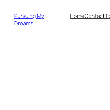
Skip
to
Pursuing My
Home
Contact F
content
Dreams