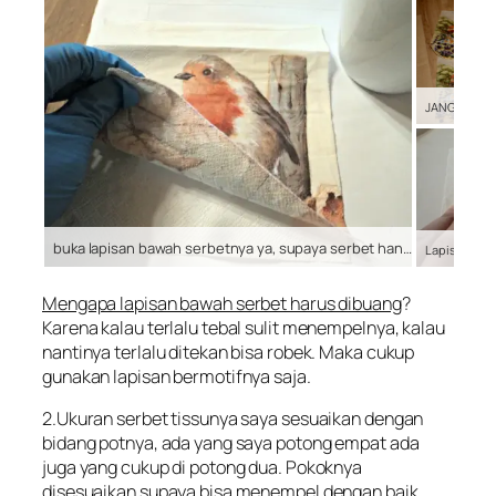
buka lapisan bawah serbetnya ya, supaya serbet hanya satu lapis saja
Lapisan Serb
Mengapa lapisan bawah serbet harus dibuang
?
Karena kalau terlalu tebal sulit menempelnya, kalau
nantinya terlalu ditekan bisa robek. Maka cukup
gunakan lapisan bermotifnya saja.
2.Ukuran serbet tissunya saya sesuaikan dengan
bidang potnya, ada yang saya potong empat ada
juga yang cukup di potong dua. Pokoknya
disesuaikan supaya bisa menempel dengan baik.