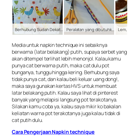
Berhubung Sudah Dekat Paskah Jadi Mau Hias Potnya dengan Nuansa Paskah
Peralatan yang dibutuhkan Untuk napkin technique
Media untuk
napkin technique
ini sebaiknya
berwarna (latar belakang) putih, supaya serbet yang
akan ditempel terlihat lebih menonjol. Kalau kamu
punya cat berwarna putih, maka cat dulu pot
bunganya, tunggu hingga kering. Berhubung saya
tidak punya cat, dan kalau beli keluar uang dong!,
maka saya gunakan kertas HVS untuk membuat
latar belakang putih. Kalau saya lihat di pinterest
banyak yang melapisi langsung pot terakotanya.
Silakan kamu coba ya, kalau saya mikir ko bakalan
keliatan warna pot terakotanya juga kalau tidak di
cat putih dulu.
Cara Pengerjaan Napkin technique