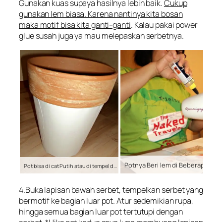
Gunakan kuas supaya hasilnya lebih baik.
Cukup
gunakan lem biasa. Karena nantinya kita bosan
maka motif bisa kita ganti-ganti
. Kalau pakai power
glue susah juga ya mau melepaskan serbetnya.
Potnya Beri lem di Beberapa Titik
Pot bisa di cat Putih atau di tempel dengan Kertas HVS
4.Buka lapisan bawah serbet, tempelkan serbet yang
bermotif ke bagian luar pot. Atur sedemikian rupa,
hingga semua bagian luar pot tertutupi dengan