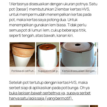
1.Kertasnya disesuaikan dengan ukuran potnya. Satu
pot (besar) membutuhkan 2 lembar kertas HVS,
untuk mempermudah menempelkan kertas pada
pot, maka kertas saya potong dua. Untuk
menempelkan gunakan lem biasa. Tidak perlu
semua pot di lumuri lem, cukup beberapa titik,
seperti tengah, atas bawah, kanan kiri.
Pot bisa di cat Putih atau di tempel dengan Kertas HVS
Supaya Irit cat, potnya di Tempel Kertas HVS saja
Kertas disesuaikan dengan Ukuran Pot, kertas disambung-sambung Hingga Pot tertutup rapih kertas hvs
Setelah pot tertutup dengan kertas HVS, maka
serbet siap di aplikasikan pada pot bunga. Oh ya
buka lapisan bawah serbetnya ya, supaya serbet
hanya satu lapis saja (yang bermotif).