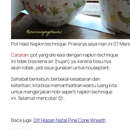
Pot Hasil Napkin technique. Prakarya saya Hari ini 07 Mar
Catatan
: pot yang dikreasi dengan napkin technique
ini tidak bisa kena air (hujan) ya, karena tissu nya
akan robek, jadi saya gunakan untuk houseplant.
Sahabat berkebun, berbekal kesabaran dan
ketelitian, kita bisa memanfaatkan waktu luang kita
untuk mengerjakan hobi seperti napkin technique
ini. Selamat mencoba! 🙂 .
Baca juga:
DIY Hiasan Natal Pine Cone Wreath