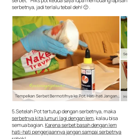
serbet. *Hiks pot kedua saya lupa membuang lapisan
serbetnya, jadi terlalu tebal deh! 🙁 .
Tempelkan Serbet Bermotifnya ke Pot. Hati-hati Jangan sampai Robek
5.Setelah Pot tertutup dengan serbetnya, maka
serbetnya kita lumuri lagi dengan lem
, kalau bisa
semua bagian.
Karena serbet basah dengan lem
hati-hati pengerjaannya jangan sampai serbetnya
robek
!.