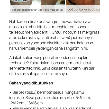
pot bunga kalau polos sepert
pot bunga dari tanah liat, nanti mau dihias
Nah karena tidak ada yang istimewa, maka saya
mau kasih tahu, kita bisa menghias pot bunga
tersebut menjadi cantik. Untuk hobby hias menghias
atau dekorasi saya anti mahal ya 😀 jadi maunya
pergunakan yang ada disekitar kita dan kalaupun
harus membeli ya dengan dana sangat minim.
Adakah kalian yang pernah mendengar
napkin
technique
? Kalau dalam bahasa Jerman disebut
serviettentechnik
. Saya dikasih tahu tehnik ini dari
dari salah satu pasien suami saya.
Bahan yang dibutuhkan
:
• Serbet (tissu) bermotif sesuai yang kamu
inginkan. Saya gunakan Ukuran serbet 5×10 cm,
12×12 cm , 16×16 cm
• Media yang mau dihias, saya aplikasi pada pot