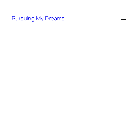
Skip
to
Pursuing My Dreams
content