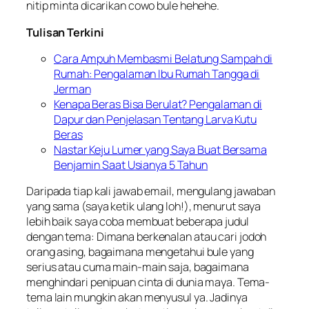
nitip minta dicarikan cowo bule hehehe.
Tulisan Terkini
Cara Ampuh Membasmi Belatung Sampah di
Rumah: Pengalaman Ibu Rumah Tangga di
Jerman
Kenapa Beras Bisa Berulat? Pengalaman di
Dapur dan Penjelasan Tentang Larva Kutu
Beras
Nastar Keju Lumer yang Saya Buat Bersama
Benjamin Saat Usianya 5 Tahun
Daripada tiap kali jawab email, mengulang jawaban
yang sama (saya ketik ulang loh!), menurut saya
lebih baik saya coba membuat beberapa judul
dengan tema: Dimana berkenalan atau cari jodoh
orang asing, bagaimana mengetahui bule yang
serius atau cuma main-main saja, bagaimana
menghindari penipuan cinta di dunia maya. Tema-
tema lain mungkin akan menyusul ya. Jadinya