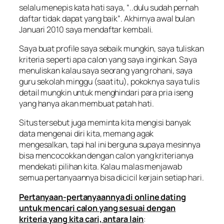
selalu menepis kata hati saya, “..
dulu sudah pernah
daftar tidak dapat yang baik”
. Akhirnya awal bulan
Januari 2010 saya mendaftar kembali.
Saya buat profile saya sebaik mungkin, saya tuliskan
kriteria seperti apa calon yang saya inginkan. Saya
menuliskan kalau saya seorang yang rohani, saya
guru sekolah minggu (saat itu), pokoknya saya tulis
detail mungkin untuk menghindari para pria iseng
yang hanya akan membuat patah hati.
Situs tersebut juga meminta kita mengisi banyak
data mengenai diri kita, memang agak
mengesalkan, tapi hal ini berguna supaya mesinnya
bisa mencocokkan dengan calon yang kriterianya
mendekati pilihan kita. Kalau malas menjawab
semua pertanyaannya bisa dicicil kerjain setiap hari.
Pertanyaan-pertanyaannya di online dating
untuk mencari calon yang sesuai dengan
kriteria yang kita cari, antara lain
: