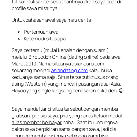
tulisan-tulisan tersebut nantinya akan saya buat di
profile saya misalnya.
Untuk bahasan awal saya mau cerita:
Pertemuan awal
Ketemu di situs apa
Saya bertemu (mulai kenalan dengan suami)
melalui Biro Jodoh Online (dating online) pada awal
Maret 2010. Nama situsnya asianeuro.com
sekarang menjadi
asiandating.com
kalau buka
keduanya sama saja. Situs tersebut khusus orang
asing (Western) yang mencari pasangan asal Asia.
Hayoo yang single langsung penasaran buka deh! 😉
.
Saya mendaftar di situs tersebut dengan member
gratisan,
prinsip saya, pria yang harus keluar modal
alias member berbayar
haha.. Saat itu untungnya
calon saya berpikiran sama dengan saya, jadi dia
upgrade membershipnya sehingga kami bisa