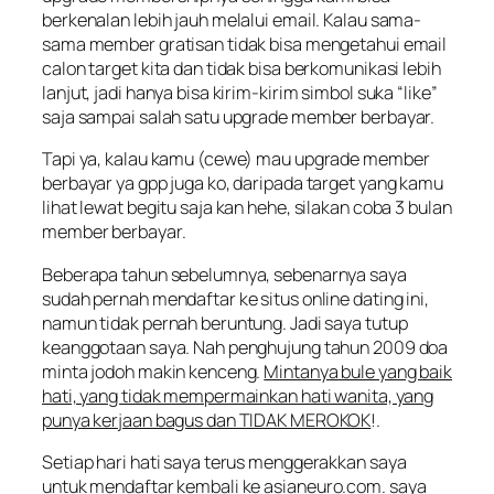
berkenalan lebih jauh melalui email. Kalau sama-
sama member gratisan tidak bisa mengetahui email
calon target kita dan tidak bisa berkomunikasi lebih
lanjut, jadi hanya bisa kirim-kirim simbol suka “
like
”
saja sampai salah satu upgrade member berbayar.
Tapi ya, kalau kamu (cewe) mau upgrade member
berbayar ya gpp juga ko, daripada target yang kamu
lihat lewat begitu saja kan hehe, silakan coba 3 bulan
member berbayar.
Beberapa tahun sebelumnya, sebenarnya saya
sudah pernah mendaftar ke situs online dating ini,
namun tidak pernah beruntung. Jadi saya tutup
keanggotaan saya. Nah penghujung tahun 2009 doa
minta jodoh makin kenceng.
Mintanya bule yang baik
hati, yang tidak mempermainkan hati wanita, yang
punya kerjaan bagus dan TIDAK MEROKOK
!.
Setiap hari hati saya terus menggerakkan saya
untuk mendaftar kembali ke
asianeuro.com
. saya