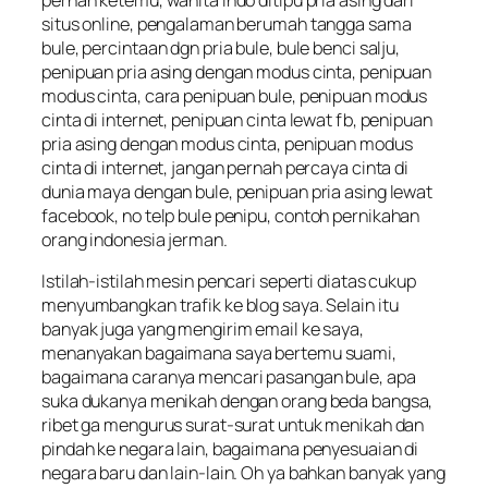
pernah ketemu, wanita indo ditipu pria asing dari
situs online, pengalaman berumah tangga sama
bule, percintaan dgn pria bule, bule benci salju,
penipuan pria asing dengan modus cinta, penipuan
modus cinta, cara penipuan bule, penipuan modus
cinta di internet, penipuan cinta lewat fb, penipuan
pria asing dengan modus cinta, penipuan modus
cinta di internet, jangan pernah percaya cinta di
dunia maya dengan bule, penipuan pria asing lewat
facebook, no telp bule penipu,
contoh pernikahan
orang indonesia jerman.
Istilah-istilah mesin pencari seperti diatas cukup
menyumbangkan trafik ke blog saya. Selain itu
banyak juga yang mengirim email ke saya,
menanyakan bagaimana saya bertemu suami,
bagaimana caranya mencari pasangan bule, apa
suka dukanya menikah dengan orang beda bangsa,
ribet ga mengurus surat-surat untuk menikah dan
pindah ke negara lain, bagaimana penyesuaian di
negara baru dan lain-lain. Oh ya bahkan banyak yang