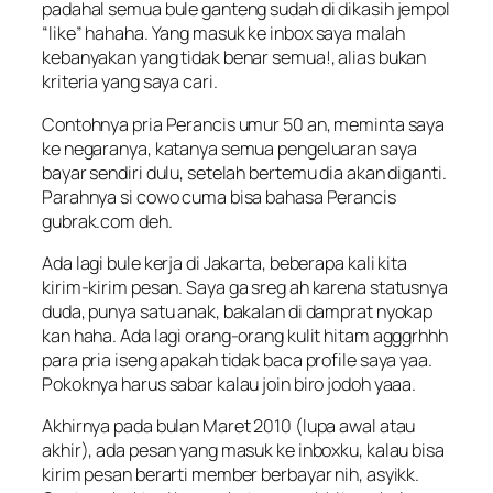
padahal semua bule ganteng sudah di dikasih jempol
“
like
”
hahaha. Yang masuk ke inbox saya malah
kebanyakan yang tidak benar semua!, alias bukan
kriteria yang saya cari.
Contohnya pria Perancis umur 50 an, meminta saya
ke negaranya, katanya semua pengeluaran saya
bayar sendiri dulu, setelah bertemu dia akan diganti.
Parahnya si cowo cuma bisa bahasa Perancis
gubrak.com
deh.
Ada lagi bule kerja di Jakarta, beberapa kali kita
kirim-kirim pesan. Saya
ga sreg ah
karena statusnya
duda, punya satu anak, bakalan di damprat nyokap
kan haha. Ada lagi orang-orang kulit hitam agggrhhh
para pria iseng apakah tidak baca profile saya yaa.
Pokoknya harus sabar kalau join biro jodoh yaaa.
Akhirnya pada bulan Maret 2010 (lupa awal atau
akhir), ada pesan yang masuk ke inboxku, kalau bisa
kirim pesan berarti member berbayar nih, asyikk.