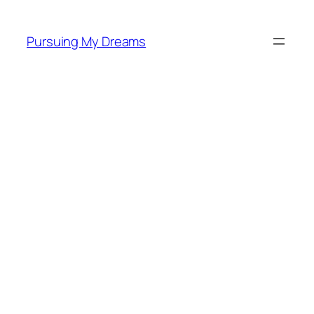
Skip
to
Pursuing My Dreams
content