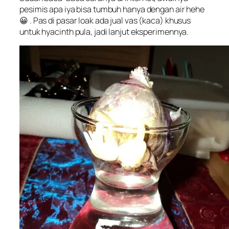
pesimis apa iya bisa tumbuh hanya dengan air hehe
😀 . Pas di pasar loak ada jual vas (kaca) khusus
untuk hyacinth pula, jadi lanjut eksperimennya.