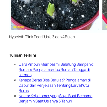
Hyacinth ‘Pink Pearl’ Usia 3 dan 4 Bulan
Tulisan Terkini
Cara Ampuh Membasmi Belatung Sampah di
Rumah: Pengalaman Ibu Rumah Tangga di
Jerman
Kenapa Beras Bisa Berulat? Pengalaman di
Dapur dan Penjelasan Tentang Larva Kutu
Beras
Nastar Keju Lumer yang Saya Buat Bersama
Benjamin Saat Usianya 5 Tahun