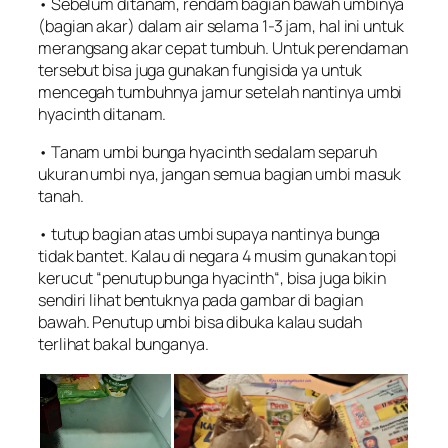
• Sebelum ditanam, rendam bagian bawah umbinya
(bagian akar) dalam air selama 1-3 jam, hal ini untuk
merangsang akar cepat tumbuh. Untuk perendaman
tersebut bisa juga gunakan fungisida ya untuk
mencegah tumbuhnya jamur setelah nantinya umbi
hyacinth ditanam.
• Tanam umbi bunga hyacinth sedalam separuh
ukuran umbi nya, jangan semua bagian umbi masuk
tanah.
• tutup bagian atas umbi supaya nantinya bunga
tidak bantet. Kalau di negara 4 musim gunakan topi
kerucut “
penutup bunga hyacinth
“, bisa juga bikin
sendiri lihat bentuknya pada gambar di bagian
bawah. Penutup umbi bisa dibuka kalau sudah
terlihat bakal bunganya.