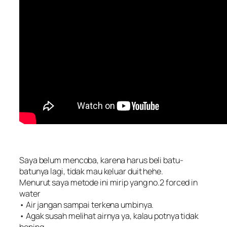
Saya belum mencoba, karena harus beli batu-
batunya lagi, tidak mau keluar duit hehe.
Menurut saya metode ini mirip yang no.2 forced in
water
• Air jangan sampai terkena umbinya.
• Agak susah melihat airnya ya, kalau potnya tidak
bening