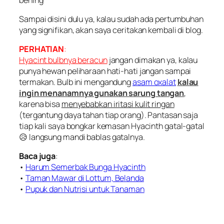
Sampai disini dulu ya, kalau sudah ada pertumbuhan
yang signifikan, akan saya ceritakan kembali di blog.
PERHATIAN
:
Hyacint bulbnya beracun
jangan dimakan ya, kalau
punya hewan peliharaan hati-hati jangan sampai
termakan. Bulb ini mengandung
asam oxalat
kalau
ingin menanamnya gunakan sarung tangan
,
karena bisa
menyebabkan iritasi kulit ringan
(tergantung daya tahan tiap orang). Pantasan saja
tiap kali saya bongkar kemasan Hyacinth gatal-gatal
😥 langsung mandi
bablas
gatalnya.
Baca juga
:
•
Harum Semerbak Bunga Hyacinth
•
Taman Mawar di Lottum, Belanda
•
Pupuk dan Nutrisi untuk Tanaman