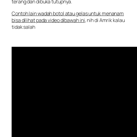
terang dan dibuka tutupnya.
Contoh lain wadah botol atau gelas untuk menanam
bisa dilihat pada video dibawah ini
, nih di Amrik kalau
tidak salah