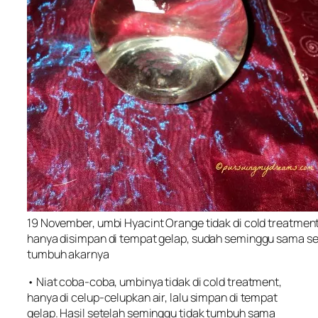
19 November, umbi Hyacint Orange tidak di cold treatment
hanya disimpan di tempat gelap, sudah seminggu sama sek
tumbuh akarnya
• Niat coba-coba, umbinya tidak di cold treatment,
hanya di celup-celupkan air, lalu simpan di tempat
gelap. Hasil setelah seminggu tidak tumbuh sama