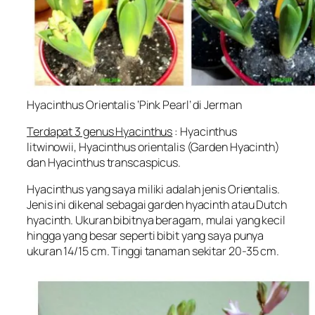
Hyacinthus Orientalis ‘Pink Pearl’ di Jerman
Terdapat 3 genus Hyacinthus
:
Hyacinthus
litwinowii, Hyacinthus orientalis (Garden Hyacinth)
dan Hyacinthus transcaspicus
.
Hyacinthus yang saya miliki adalah jenis Orientalis.
Jenis ini dikenal sebagai
garden hyacinth
atau
Dutch
hyacinth
. Ukuran bibitnya beragam, mulai yang kecil
hingga yang besar seperti bibit yang saya punya
ukuran 14/15 cm. Tinggi tanaman sekitar 20-35 cm.