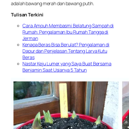
adalah bawang merah dan bawang putih.
Tulisan Terkini
Cara Ampuh Membasmi Belatung Sampah di
Rumah: Pengalaman Ibu Rumah Tangga di
Jerman
Kenapa Beras Bisa Berulat? Pengalaman di
Dapur dan Penjelasan Tentang Larva Kutu
Beras
Nastar Keju Lumer yang Saya Buat Bersama
Benjamin Saat Usianya 5 Tahun