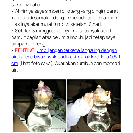
sekali hahaha.
• Akhirnya saya simpan di loteng yang dingin ibarat
kulkas jadi samalah dengan metode cold treatment.
Hasilnya akar mulai tumbuh setelah 10 hari.
• Setelah 3 minggu, akarnya mulai banyak sekali,
namun bagian atas belum tumbuh, jadi tetap saya
simpan diloteng
•
PENTING
:
umbi jangan terkena langsung dengan
air, karena bisa busuk. Jadi kasih jarak kira-kira 0,5-1
cm
(lihat foto saya). Akar akan tumbuh dan mencari
air.