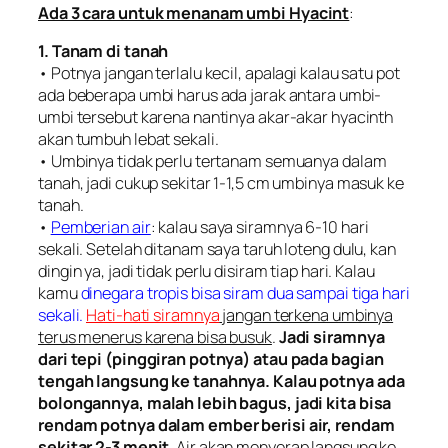
Ada 3 cara untuk menanam umbi Hyacint
:
1. Tanam di tanah
• Potnya jangan terlalu kecil, apalagi kalau satu pot
ada beberapa umbi harus ada jarak antara umbi-
umbi tersebut karena nantinya akar-akar hyacinth
akan tumbuh lebat sekali.
• Umbinya tidak perlu tertanam semuanya dalam
tanah, jadi cukup sekitar 1-1,5 cm umbinya masuk ke
tanah.
•
Pemberian air
: kalau saya siramnya 6-10 hari
sekali. Setelah ditanam saya taruh loteng dulu, kan
dingin ya, jadi tidak perlu disiram tiap hari. Kalau
kamu
dinegara tropis bisa siram dua sampai tiga hari
sekali.
Hati-hati siramnya
jangan terkena umbinya
terus menerus karena bisa busuk
.
Jadi siramnya
dari tepi (pinggiran potnya) atau pada bagian
tengah langsung ke tanahnya. Kalau potnya ada
bolongannya, malah lebih bagus, jadi kita bisa
rendam potnya dalam ember berisi air, rendam
sekitar 2-3 menit
. Air akan menyerap langsung ke