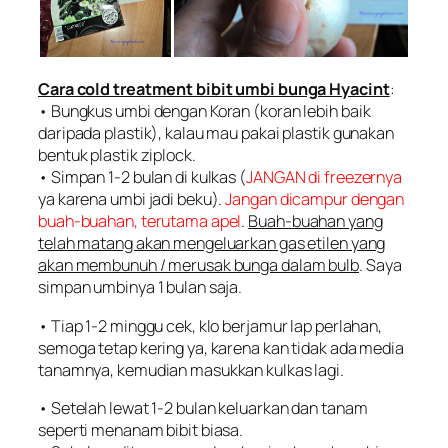
Cara cold treatment bibit umbi bunga Hyacint
:
• Bungkus umbi dengan Koran (koran lebih baik
daripada plastik), kalau mau pakai plastik gunakan
bentuk plastik ziplock.
• Simpan 1-2 bulan di kulkas (
JANGAN di freezernya
ya karena umbi jadi beku).
Jangan dicampur dengan
buah-buahan, terutama apel
.
Buah-buahan yang
telah matang akan mengeluarkan gas etilen yang
akan membunuh / merusak bunga dalam bulb
. Saya
simpan umbinya 1 bulan saja.
• Tiap 1-2 minggu cek, klo berjamur lap perlahan,
semoga tetap kering ya, karena kan tidak ada media
tanamnya, kemudian masukkan kulkas lagi.
• Setelah lewat 1-2 bulan keluarkan dan tanam
seperti menanam bibit biasa.