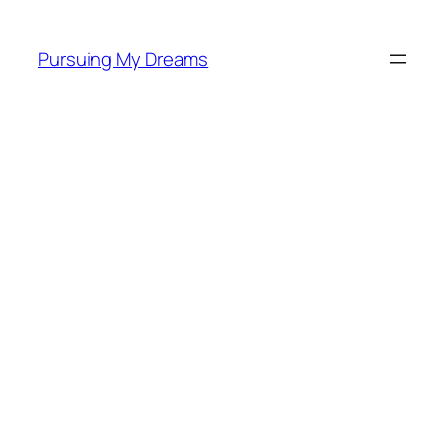
Skip
to
Pursuing My Dreams
content