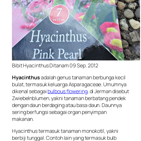
Bibit Hyacinthus Ditanam 09 Sep. 2012
Hyacinthus
adalah genus tanaman berbunga kecil
bulat, termasuk keluarga
Asparagaceae
. Umumnya
dikenal sebagai
bulbous flowering
, di Jerman disebut
Zwiebelnblumen
, yakni tanaman berbatang pendek
dengan daun berdaging atau basa daun. Daunnya
sering berfungsi sebagai organ penyimpan
makanan.
Hyacinthus termasuk tanaman monokotil, yakni
berbiji tunggal. Contoh lain yang termasuk bulb