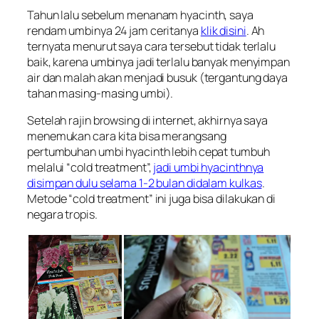
Tahun lalu sebelum menanam hyacinth, saya
rendam umbinya 24 jam ceritanya
klik disini
. Ah
ternyata menurut saya cara tersebut tidak terlalu
baik, karena umbinya jadi terlalu banyak menyimpan
air dan malah akan menjadi busuk (tergantung daya
tahan masing-masing umbi).
Setelah rajin browsing di internet, akhirnya saya
menemukan cara kita bisa merangsang
pertumbuhan umbi hyacinth lebih cepat tumbuh
melalui “
cold treatment
”,
jadi umbi hyacinthnya
disimpan dulu selama 1-2 bulan didalam kulkas
.
Metode “cold treatment” ini juga bisa dilakukan di
negara tropis.