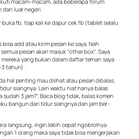
a ikuti macam-macam, ada beberapa forum
dan luar negeri.
ka fb, tiap kali ke dapur cek fb (tablet selalu
 bisa add atau kirim pesan ke saya. Nah
a semua pesan akan masuk “
other box
“. Saya
ari mereka yang bukan dalam daftar teman saya.
3 tahun) .
a hal penting mau dilihat atau pesan dibalas,
 tidur siangnya. Lain waktu niat hanya balas
ya sudah 3 jam
?”. Baca blog tidak, balas komen
anku bangun dari tidur siangnya dan jam ber-
ara langsung, ingin lebih cepat ngobrolnya
engan 1 orang maka saya tidak bisa mengerjakan