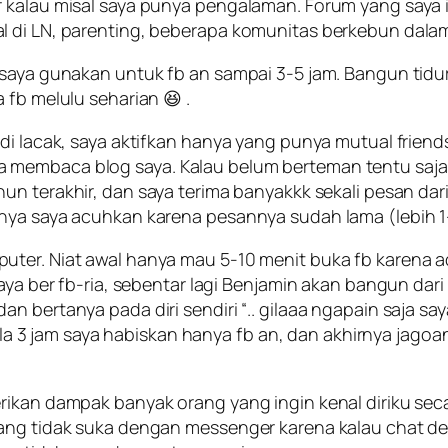
ar kalau misal saya punya pengalaman. Forum yang say
 di LN, parenting, beberapa komunitas berkebun dalam 
saya gunakan untuk fb an sampai 3-5 jam. Bangun tidur bu
 fb melulu seharian 😆 .
di lacak, saya aktifkan hanya yang punya mutual friends
 membaca blog saya. Kalau belum berteman tentu saj
ahun terakhir, dan saya terima banyakkk sekali pesan d
nya saya acuhkan karena pesannya sudah lama (lebih 1-
ter. Niat awal hanya mau 5-10 menit buka fb karena ad
aya ber fb-ria, sebentar lagi Benjamin akan bangun dari
n bertanya pada diri sendiri “..
gilaaa ngapain saja sa
 Gila 3 jam saya habiskan hanya fb an, dan akhirnya jago
rikan dampak banyak orang yang ingin kenal diriku sec
yang tidak suka dengan messenger karena kalau chat d