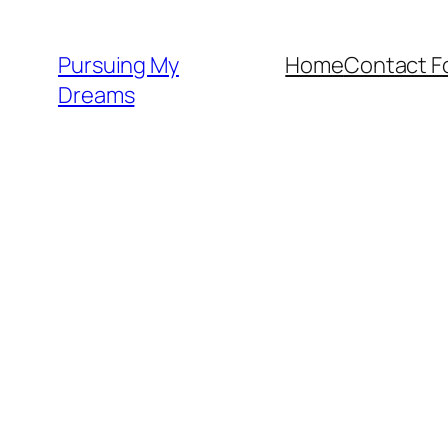
Skip
to
Pursuing My
Home
Contact F
content
Dreams