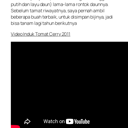
putih dan layu daun) lama-lama rontok daunnya.
Sebelum tamat riwayatnya, saya pernah ambil
beberapa buah terbaik, untuk disimpan bijinya, jadi
bisa tanam lagi tahun berikutnya
Video Induk Tomat Cerry 2011