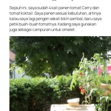
Sejauh ini, saya sudah 4 kali panen tomat Cerry dan
tomat koktail. Saya panen sesuai kebutuhan, artinya
kalau saya lagi pengen sekali bikin sambal, baru saya
petik buah-buah tomatnya. Kadang saya gunakan
juga sebagai campuran untuk omelet.