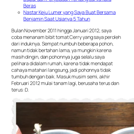
Beras
Nastar Keju Lumer yang Saya Buat Bersama
Benjamin Saat Usianya 5 Tahun
Bulan November 2011 hingga Januari 2012, saya
coba menanam bibit tomat Cerry yang saya peroleh
dari induknya. Sempat numbuh beberapa pohon,
namun tidak bertahan lama, ya mungkin karena
masih dingin, dan pohonnya juga selalu saya
pelihara didalam rumah, karena tidak mendapat
cahaya matahari langsung, jadi pohonnya tidak
tumbuh dengan baik. Masuk musim semi, akhir
Februari 2012 mulai tanam lagi, berusaha terus dan
terus :D.