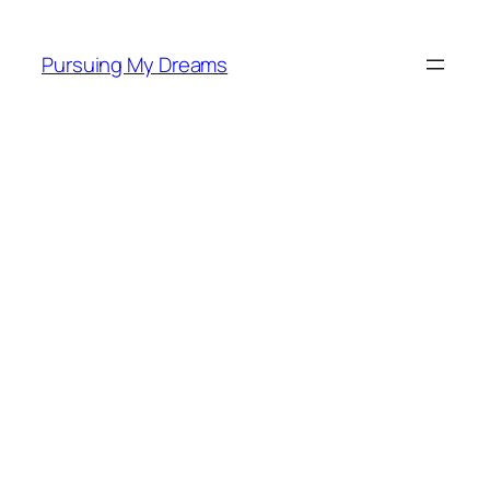
Skip
to
Pursuing My Dreams
content