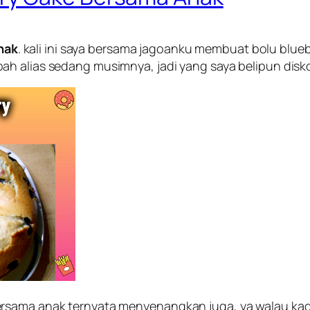
nak
. kali ini saya bersama jagoanku membuat bolu blu
h alias sedang musimnya, jadi yang saya belipun disko
rsama anak ternyata menyenangkan juga, ya walau kadan