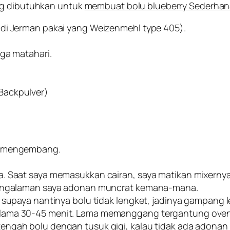
ng dibutuhkan untuk
membuat bolu blueberry Sederhana
 di Jerman pakai yang Weizenmehl type 405).
nga matahari.
Backpulver)
ai mengembang.
. Saat saya memasukkan cairan, saya matikan mixernya, 
 pengalaman saya adonan muncrat kemana-mana.
 supaya nantinya bolu tidak lengket, jadinya gampang l
ama 30-45 menit. Lama memanggang tergantung oven ka
ngah bolu dengan tusuk gigi, kalau tidak ada adonan 