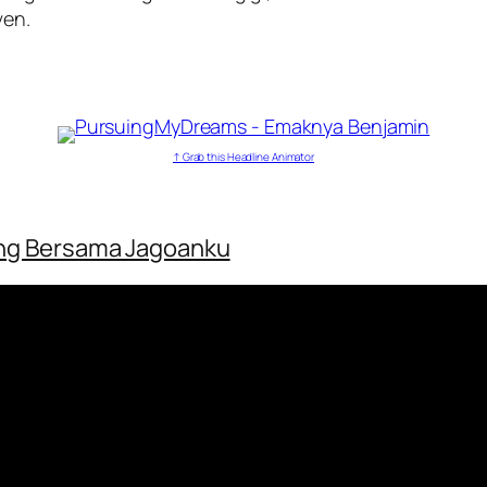
ven.
↑ Grab this Headline Animator
ng Bersama Jagoanku