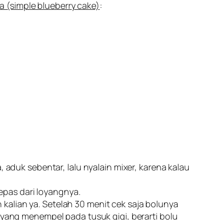
 (simple blueberry cake)
:
aduk sebentar, lalu nyalain mixer, karena kalau
epas dari loyangnya.
lian ya. Setelah 30 menit cek saja bolunya
yang menempel pada tusuk gigi, berarti bolu