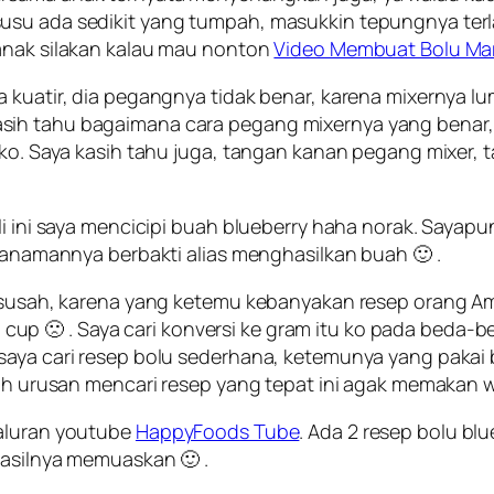
usu ada sedikit yang tumpah, masukkin tepungnya terl
 anak silakan kalau mau nonton
Video Membuat Bolu Ma
a kuatir, dia pegangnya tidak benar, karena mixernya 
sih tahu bagaimana cara pegang mixernya yang benar,
a ko. Saya kasih tahu juga, tangan kanan pegang mixer
ali ini saya mencicipi buah blueberry haha norak. Saya
 tanamannya berbakti alias menghasilkan buah 🙂 .
a susah, karena yang ketemu kebanyakan resep orang Amr
 🙁 . Saya cari konversi ke gram itu ko pada beda-bed
 saya cari resep bolu sederhana, ketemunya yang paka
ilah urusan mencari resep yang tepat ini agak memakan 
saluran youtube
HappyFoods Tube
. Ada 2 resep bolu bl
hasilnya memuaskan 🙂 .