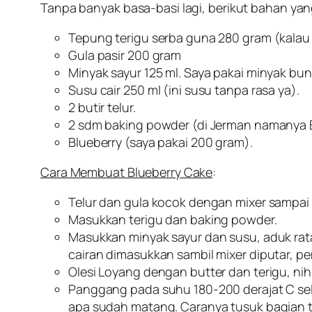
Tanpa banyak basa-basi lagi, berikut bahan ya
Tepung terigu serba guna 280 gram (kalau
Gula pasir 200 gram
Minyak sayur 125 ml. Saya pakai minyak bu
Susu cair 250 ml (ini susu tanpa rasa ya).
2 butir telur.
2 sdm baking powder (di Jerman namanya 
Blueberry (saya pakai 200 gram).
Cara Membuat Blueberry Cake
:
Telur dan gula kocok dengan mixer samp
Masukkan terigu dan baking powder.
Masukkan minyak sayur dan susu, aduk rata
cairan dimasukkan sambil mixer diputar,
Olesi Loyang dengan butter dan terigu, nih
Panggang pada suhu 180-200 derajat C sel
apa sudah matang. Caranya tusuk bagian te