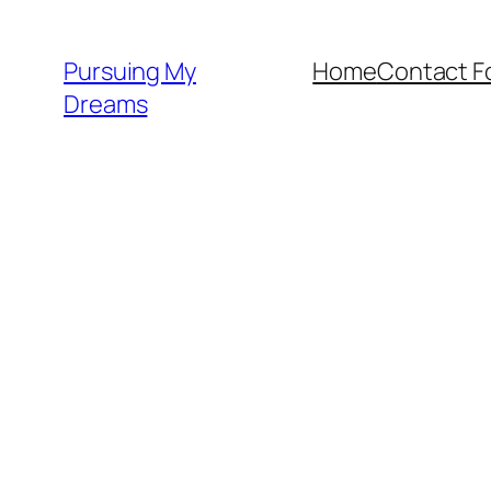
Skip
to
Pursuing My
Home
Contact F
content
Dreams