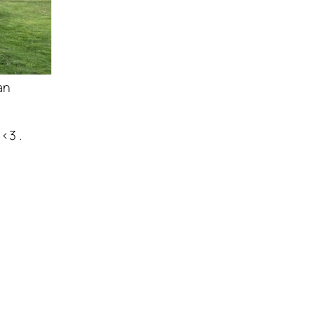
an
<3 .