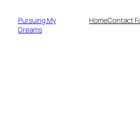
Skip
to
Pursuing My
Home
Contact F
content
Dreams