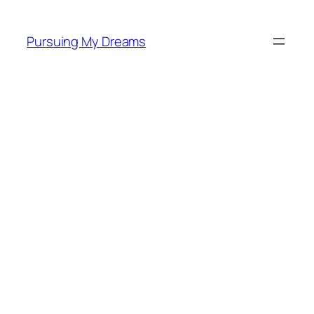
Skip
to
Pursuing My Dreams
content