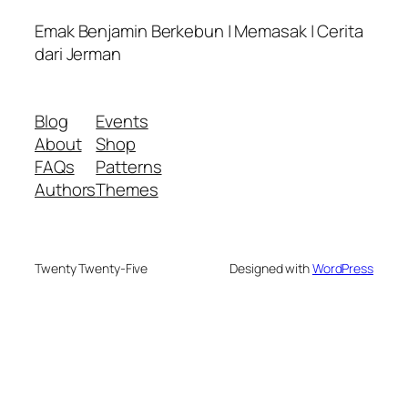
Emak Benjamin Berkebun | Memasak | Cerita
dari Jerman
Blog
Events
About
Shop
FAQs
Patterns
Authors
Themes
Twenty Twenty-Five
Designed with
WordPress