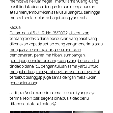
membawa ke luar negeri, menukarkan uang-uang
hasil tindak pidana dengan tujuan mengaburkan
atau menyembunyikan asal usul uang itu, sehingga
muncul seolah-olah sebagai uang yang sah.
Kedua
Dalam pasal 6 UU RI No. 15/2002, disebutkan
tentang tindak pidana pencucian yang pasif yang
dikenakan kepada setiap orang yang menerima atau
menguasai penempatan, pentransferan,
pembayaran, penerima hibah, sumbangan,
penitipan, penukaran uang-uang yang berasal dari
tindak pidana itu, dengan tujuan sama yaitu untuk
mengaburkan, menyembunyikan asal-usulnya. Hal
tersebut dianggap juga sama dengan melakukan
pencucian uang
.
Jadi jika Anda menerima email seperti yang saya
terima, lebih baik segera dihapus, tidak perlu
ditanggapi atau dibalas 😉 .