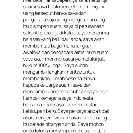
memakai nama depannya saja. keluarga
suami saya tidak mengetahui mengenai
uang tersebut.hanya saya dan
pengacara saja yang mengetahui uang
itu disimpan suami saya di perusahaan
sekuriti pribadi.jadi kalau saya menerima
balasan yang baik dari anda, saya akan
memberi tau bagaimana langkah
awalnya dan pengacara almarhum suami
saya akan menmprosesnya melalui jalur
hukum 100% legal. Saya sudah
mengambil langkah mantap untuk
memberikan rumah beserta isinya
kepada keluarga suami saya dan
mengambil uang tersebut.dan saya ingin
kembali kenegara saya indonesia
bersama anak saya untuk memulai
kehidupan baru. Saya percaya anda tidak
akan mengecewakan saya apabila uang
itu berada ditangan anda. Saya mohon
anda tolong menyimpan rahasia ini dan