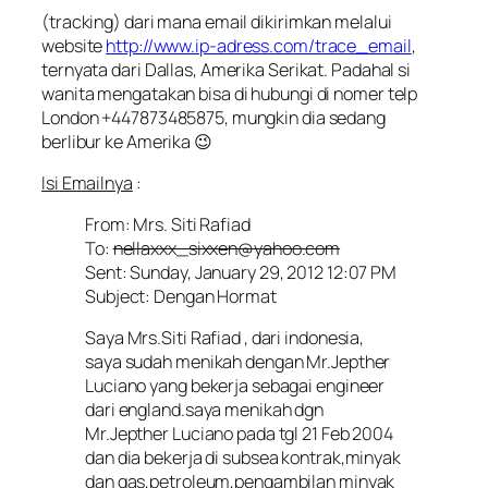
(tracking) dari mana email dikirimkan melalui
website
http://www.ip-adress.com/trace_email
,
ternyata dari Dallas, Amerika Serikat. Padahal si
wanita mengatakan bisa di hubungi di nomer telp
London +447873485875, mungkin dia sedang
berlibur ke Amerika 😉
Isi Emailnya
:
From: Mrs. Siti Rafiad
To:
nellaxxx_sixxen@yahoo.com
Sent: Sunday, January 29, 2012 12:07 PM
Subject: Dengan Hormat
Saya Mrs.Siti Rafiad , dari indonesia,
saya sudah menikah dengan Mr.Jepther
Luciano yang bekerja sebagai engineer
dari england.saya menikah dgn
Mr.Jepther Luciano pada tgl 21 Feb 2004
dan dia bekerja di subsea kontrak,minyak
dan gas,petroleum,pengambilan minyak