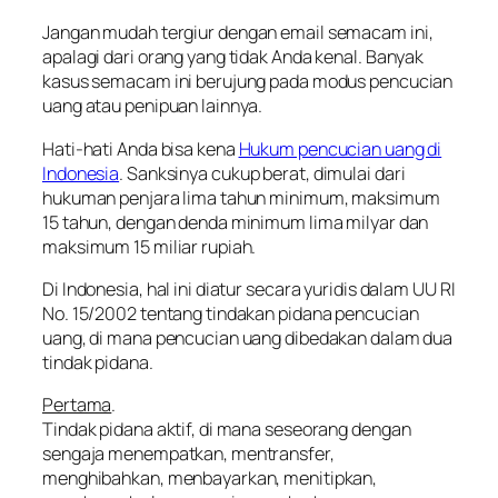
Jangan mudah
tergiur
dengan email semacam ini,
apalagi dari orang yang tidak Anda kenal. Banyak
kasus semacam ini berujung pada modus pencucian
uang atau penipuan lainnya.
Hati-hati Anda bisa kena
Hukum pencucian uang di
Indonesia
. Sanksinya cukup berat, dimulai dari
hukuman penjara lima tahun minimum, maksimum
15 tahun, dengan denda minimum lima milyar dan
maksimum 15 miliar rupiah.
Di Indonesia, hal ini diatur secara yuridis dalam UU RI
No. 15/2002 tentang tindakan pidana pencucian
uang, di mana pencucian uang dibedakan dalam dua
tindak pidana.
Pertama
.
Tindak pidana aktif, di mana seseorang dengan
sengaja menempatkan, mentransfer,
menghibahkan, menbayarkan, menitipkan,