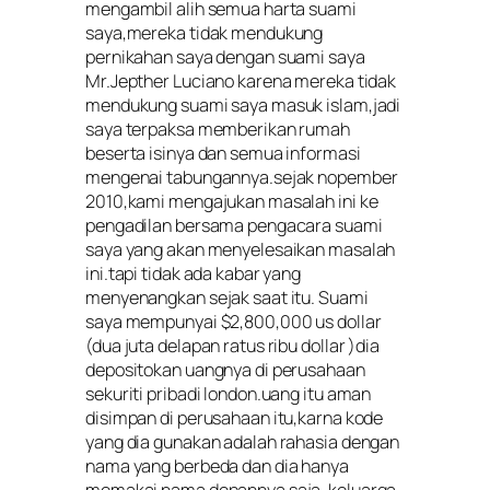
mengambil alih semua harta suami
saya,mereka tidak mendukung
pernikahan saya dengan suami saya
Mr.Jepther Luciano karena mereka tidak
mendukung suami saya masuk islam,jadi
saya terpaksa memberikan rumah
beserta isinya dan semua informasi
mengenai tabungannya.sejak nopember
2010,kami mengajukan masalah ini ke
pengadilan bersama pengacara suami
saya yang akan menyelesaikan masalah
ini.tapi tidak ada kabar yang
menyenangkan sejak saat itu. Suami
saya mempunyai $2,800,000 us dollar
(dua juta delapan ratus ribu dollar )dia
depositokan uangnya di perusahaan
sekuriti pribadi london.uang itu aman
disimpan di perusahaan itu,karna kode
yang dia gunakan adalah rahasia dengan
nama yang berbeda dan dia hanya