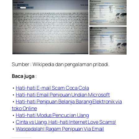
Sumber : Wikipedia dan pengalaman pribadi.
Baca juga
:
•
Hati-hati E-mail Scam Coca Cola
•
Hati-hati Email Penipuan Undian Microsoft
•
Hati-hati Penipuan Belanja Barang Elektronik via
toko Online
•
Hati-hati Modus Pencucian Uang
•
Cinta vs Uang, Hati-hati Internet Love Scams!
•
Waspadalah! Ragam Penipuan Via Email