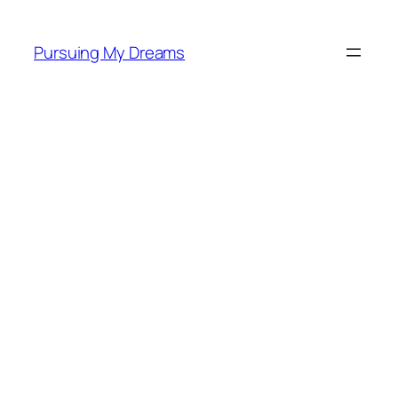
Skip
to
Pursuing My Dreams
content