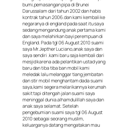
bumi,pemasangan pipa di Brunei
Darussalam dari tahun 2002 dan habis
kontrak tahun 2006.dan kami kembali ke
negaranya di england pada saat itu saya
sedang mengandung anak pertama kami
dan saya melahirkan bayi perempuan di
England. Pada tgl 06 August 2010 suami
saya Mr.Jepther Luciano,anak saya dan
saya sendiri .kami baru saja kembali dari
mesjid karena ada pelantikan ustad yang
baru dan tiba tiba ban mobil kami
meledak lalu melanggar tiang jembatan
dan stir mobil menghantam dada suami
saya,kami segera melarikannya kerumah
sakit tapi ditengah jalan suami saya
meninggal dunia.alhamdulillah saya dan
anak saya selamat. Setelah
pengebumian suami saya tgl 06 August
2010 sebagai seorang muslim,
keluarganya datang mengatakan mau