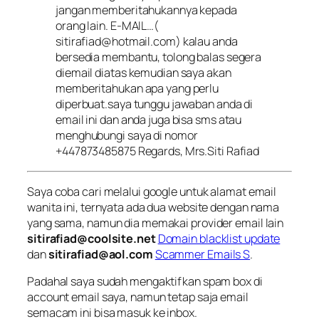
jangan memberitahukannya kepada
orang lain. E-MAIL…(
sitirafiad@hotmail.com
) kalau anda
bersedia membantu, tolong balas segera
diemail diatas kemudian saya akan
memberitahukan apa yang perlu
diperbuat.saya tunggu jawaban anda di
email ini dan anda juga bisa sms atau
menghubungi saya di nomor
+447873485875 Regards, Mrs.Siti Rafiad
Saya coba cari melalui google untuk alamat email
wanita ini, ternyata ada dua website dengan nama
yang sama, namun dia memakai provider email lain
sitirafiad@coolsite.net
Domain blacklist update
dan
sitirafiad@aol.com
Scammer Emails S
.
Padahal saya sudah mengaktifkan spam box di
account email saya, namun tetap saja email
semacam ini bisa masuk ke inbox.